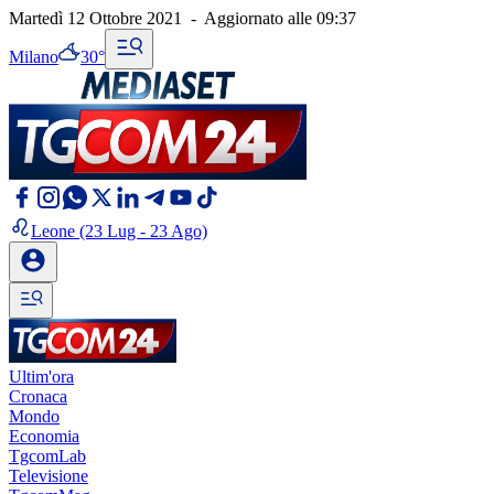
Martedì 12 Ottobre 2021
-
Aggiornato alle
09:37
Milano
30°
Leone
(23 Lug - 23 Ago)
Ultim'ora
Cronaca
Mondo
Economia
TgcomLab
Televisione