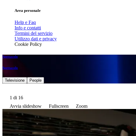
Area personale
Help e Faq
Info e contatti
Termini del servizio
Utilizzo dati e privacy
Cookie Policy
Spettacolo
Spettacolo
Televisione
People
1
di 16
Avvia slideshow
Fullscreen
Zoom