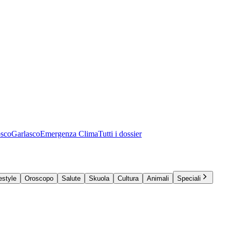
osco
Garlasco
Emergenza Clima
Tutti i dossier
estyle
Oroscopo
Salute
Skuola
Cultura
Animali
Speciali