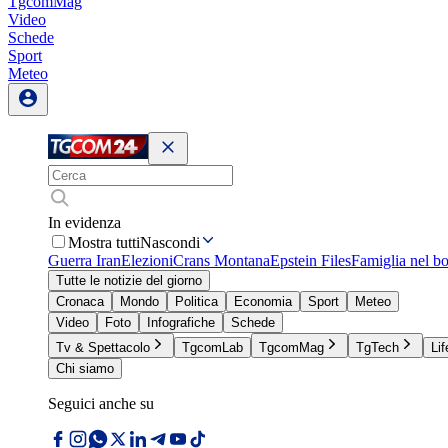
TgcomMag
Video
Schede
Sport
Meteo
In evidenza
Mostra tutti
Nascondi
Guerra Iran
Elezioni
Crans Montana
Epstein Files
Famiglia nel b
Tutte le notizie del giorno
Cronaca
Mondo
Politica
Economia
Sport
Meteo
Video
Foto
Infografiche
Schede
Tv & Spettacolo
TgcomLab
TgcomMag
TgTech
Lif
Chi siamo
Seguici anche su