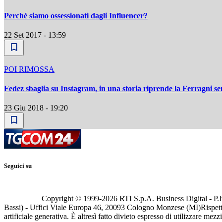
Perché siamo ossessionati dagli Influencer?
22 Set 2017 - 13:59
POI RIMOSSA
Fedez sbaglia su Instagram, in una storia riprende la Ferragni se
23 Giu 2018 - 19:20
Seguici su
Copyright © 1999-
2026
RTI S.p.A. Business Digital - P.I
Bassi) - Uffici Viale Europa 46, 20093 Cologno Monzese (MI)
Rispett
artificiale generativa. È altresì fatto divieto espresso di utilizzare mez