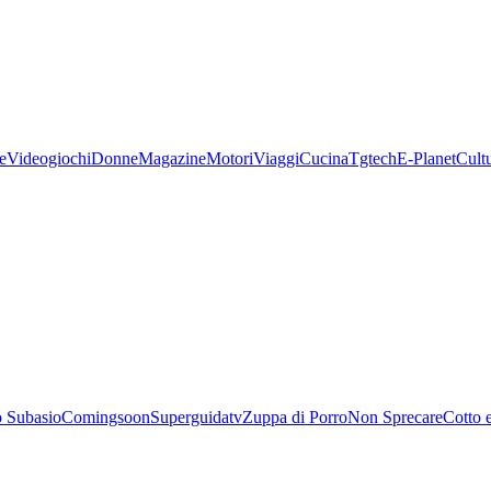
e
Videogiochi
Donne
Magazine
Motori
Viaggi
Cucina
Tgtech
E-Planet
Cult
 Subasio
Comingsoon
Superguidatv
Zuppa di Porro
Non Sprecare
Cotto 