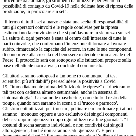
procedure da adottare, gli strumenti da utilizzare per evitare la
possibilità di contagio da Covid-19 nella delicata fase di ripresa della
produzione, in particolare sui set".
"Il fermo di tutti i set a marzo è stata una scelta di responsabilità di
tutti gli operatori coinvolti e le regole condivise per la ripresa
testimoniano la convinzione che si può lavorare in sicurezza sui set.
La salute di ogni persona è stata al centro dell’interesse di tutte le
parti coinvolte, che confermano l’intenzione di tornare a lavorare
subito, rimarcando la capacità del settore, in tutte le sue componenti,
di concorrere alla crescita del benessere materiale e immateriale del
Paese. Il protocollo sarà ora sottoposto alle istituzioni preposte sulla
base dell’attuale normativa", conclude il comunicato.
Gli attori saranno sottoposti a tampone (o comunque "ai test
scientifici più affidabili") per escludere la positività a Covid-
19, "immediatamente prima dell’inizio delle riprese" e "ripeteranno
tali test con cadenza almeno settimanale, anche in assenza di
sintomatologia". Useranno le mascherine, come tutto il resto della
troupe, quando non saranno in scena o al 'trucco e parrucco'.
Gli strumenti utilizzati per truccare, pettinare e microfonare gli attori
saranno "monouso oppure a uso esclusivo dei singoli componenti
del cast oppure igienizzati dopo ogni utilizzo e a fine giornata". "I
costumi di scena saranno individuali e non condivisi dai singoli
attori/generici, finché non saranno stati igienizzati". E per i
frequentatori del set "è fortemente raccomandato l’utilizzo di app per