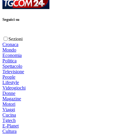
Seguici su
Sezioni
Cronaca
Mondo
Economia
Politica
Spettacolo
Televisione
People
Lifestyle
Videogiochi
Donne
Magazine
Motori
Viaggi
Cucina
Tgtech
E-Planet
Cultura