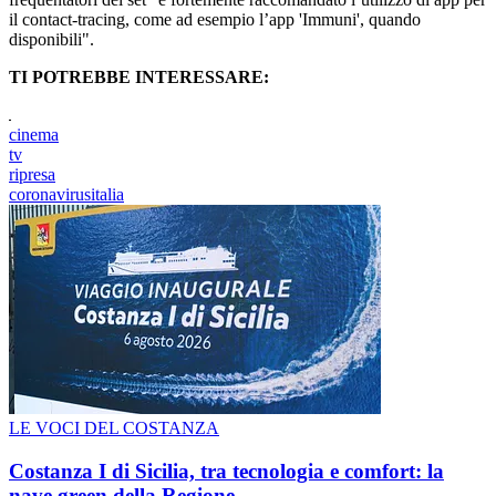
il contact-tracing, come ad esempio l’app 'Immuni', quando
disponibili".
TI POTREBBE INTERESSARE:
cinema
tv
ripresa
coronavirusitalia
LE VOCI DEL COSTANZA
Costanza I di Sicilia, tra tecnologia e comfort: la
nave green della Regione