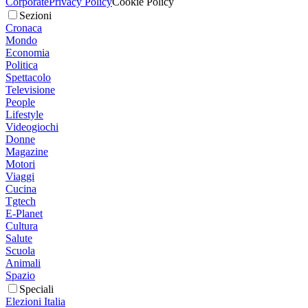
Corporate
Privacy Policy
Cookie Policy
Sezioni
Cronaca
Mondo
Economia
Politica
Spettacolo
Televisione
People
Lifestyle
Videogiochi
Donne
Magazine
Motori
Viaggi
Cucina
Tgtech
E-Planet
Cultura
Salute
Scuola
Animali
Spazio
Speciali
Elezioni Italia