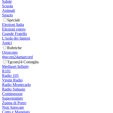
Salute
Scuola
Animali
Spazio
Speciali
Elezioni Italia
Elezioni estero
Grande Fratello
L'isola dei famosi
Amici
Rubriche
Oroscopo
#tgcom24amarcord
Tgcom24 Consiglia
Mediaset Infinity
R101
Radio 105
Virgin Radio
Radio Montecarlo
Radio Subasio
Comingsoon
Superguidatv
Zuppa di Porro
Non Sprecare
Cotto e Mangiato