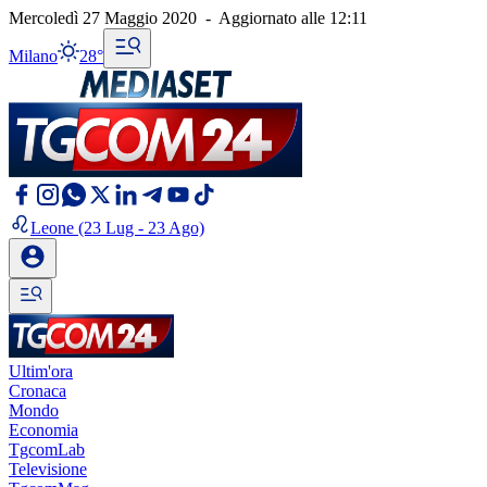
Mercoledì 27 Maggio 2020
-
Aggiornato alle
12:11
Milano
28°
Leone
(23 Lug - 23 Ago)
Ultim'ora
Cronaca
Mondo
Economia
TgcomLab
Televisione