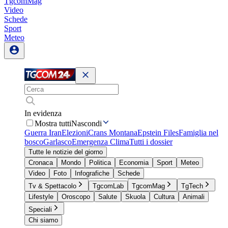
TgcomMag
Video
Schede
Sport
Meteo
In evidenza
Mostra tutti
Nascondi
Guerra Iran
Elezioni
Crans Montana
Epstein Files
Famiglia nel
bosco
Garlasco
Emergenza Clima
Tutti i dossier
Tutte le notizie del giorno
Cronaca
Mondo
Politica
Economia
Sport
Meteo
Video
Foto
Infografiche
Schede
Tv & Spettacolo
TgcomLab
TgcomMag
TgTech
Lifestyle
Oroscopo
Salute
Skuola
Cultura
Animali
Speciali
Chi siamo