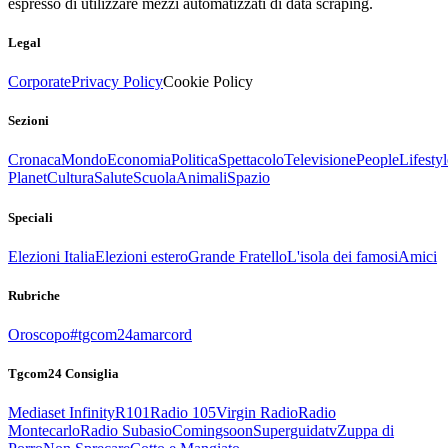
espresso di utilizzare mezzi automatizzati di data scraping.
Legal
Corporate
Privacy Policy
Cookie Policy
Sezioni
Cronaca
Mondo
Economia
Politica
Spettacolo
Televisione
People
Lifestyl
Planet
Cultura
Salute
Scuola
Animali
Spazio
Speciali
Elezioni Italia
Elezioni estero
Grande Fratello
L'isola dei famosi
Amici
Rubriche
Oroscopo
#tgcom24amarcord
Tgcom24 Consiglia
Mediaset Infinity
R101
Radio 105
Virgin Radio
Radio
Montecarlo
Radio Subasio
Comingsoon
Superguidatv
Zuppa di