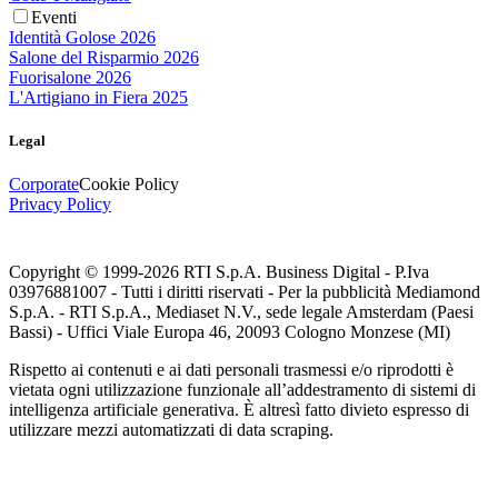
Eventi
Identità Golose 2026
Salone del Risparmio 2026
Fuorisalone 2026
L'Artigiano in Fiera 2025
Legal
Corporate
Cookie Policy
Privacy Policy
Copyright © 1999-
2026
RTI S.p.A. Business Digital - P.Iva
03976881007 - Tutti i diritti riservati - Per la pubblicità Mediamond
S.p.A. - RTI S.p.A., Mediaset N.V., sede legale Amsterdam (Paesi
Bassi) - Uffici Viale Europa 46, 20093 Cologno Monzese (MI)
Rispetto ai contenuti e ai dati personali trasmessi e/o riprodotti è
vietata ogni utilizzazione funzionale all’addestramento di sistemi di
intelligenza artificiale generativa. È altresì fatto divieto espresso di
utilizzare mezzi automatizzati di data scraping.