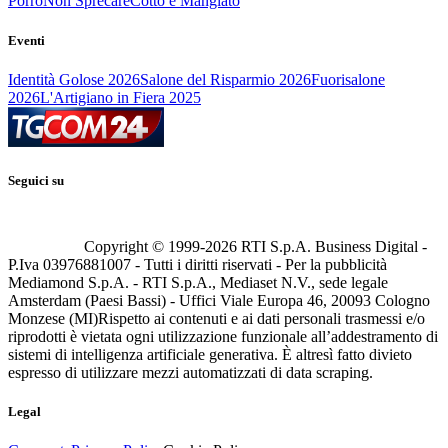
Porro
Non Sprecare
Cotto e Mangiato
Eventi
Identità Golose 2026
Salone del Risparmio 2026
Fuorisalone
2026
L'Artigiano in Fiera 2025
Seguici su
Copyright © 1999-
2026
RTI S.p.A. Business Digital -
P.Iva 03976881007 - Tutti i diritti riservati - Per la pubblicità
Mediamond S.p.A. - RTI S.p.A., Mediaset N.V., sede legale
Amsterdam (Paesi Bassi) - Uffici Viale Europa 46, 20093 Cologno
Monzese (MI)
Rispetto ai contenuti e ai dati personali trasmessi e/o
riprodotti è vietata ogni utilizzazione funzionale all’addestramento di
sistemi di intelligenza artificiale generativa. È altresì fatto divieto
espresso di utilizzare mezzi automatizzati di data scraping.
Legal