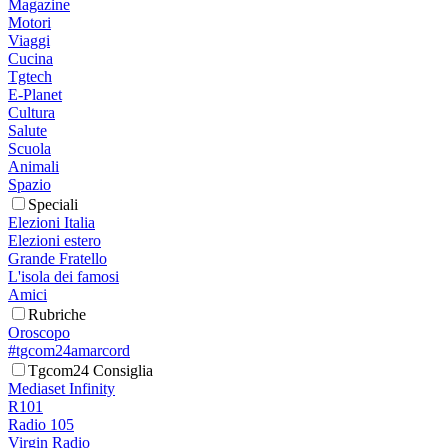
Magazine
Motori
Viaggi
Cucina
Tgtech
E-Planet
Cultura
Salute
Scuola
Animali
Spazio
Speciali
Elezioni Italia
Elezioni estero
Grande Fratello
L'isola dei famosi
Amici
Rubriche
Oroscopo
#tgcom24amarcord
Tgcom24 Consiglia
Mediaset Infinity
R101
Radio 105
Virgin Radio