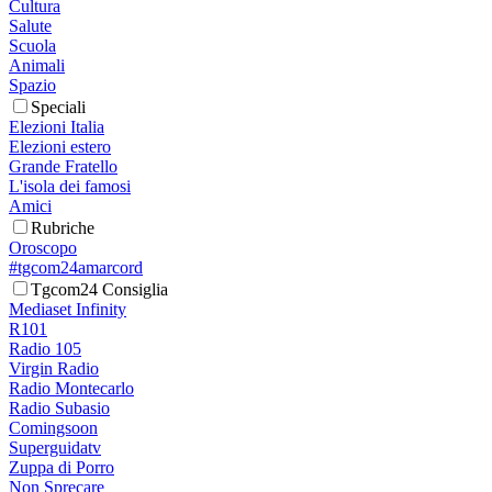
Cultura
Salute
Scuola
Animali
Spazio
Speciali
Elezioni Italia
Elezioni estero
Grande Fratello
L'isola dei famosi
Amici
Rubriche
Oroscopo
#tgcom24amarcord
Tgcom24 Consiglia
Mediaset Infinity
R101
Radio 105
Virgin Radio
Radio Montecarlo
Radio Subasio
Comingsoon
Superguidatv
Zuppa di Porro
Non Sprecare