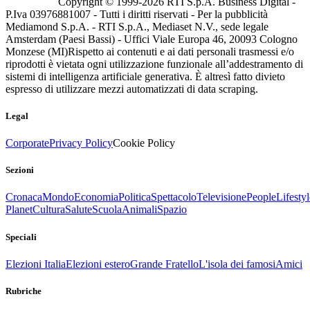
Copyright © 1999-
2026
RTI S.p.A. Business Digital -
P.Iva 03976881007 - Tutti i diritti riservati - Per la pubblicità
Mediamond S.p.A. - RTI S.p.A., Mediaset N.V., sede legale
Amsterdam (Paesi Bassi) - Uffici Viale Europa 46, 20093 Cologno
Monzese (MI)
Rispetto ai contenuti e ai dati personali trasmessi e/o
riprodotti è vietata ogni utilizzazione funzionale all’addestramento di
sistemi di intelligenza artificiale generativa. È altresì fatto divieto
espresso di utilizzare mezzi automatizzati di data scraping.
Legal
Corporate
Privacy Policy
Cookie Policy
Sezioni
Cronaca
Mondo
Economia
Politica
Spettacolo
Televisione
People
Lifestyl
Planet
Cultura
Salute
Scuola
Animali
Spazio
Speciali
Elezioni Italia
Elezioni estero
Grande Fratello
L'isola dei famosi
Amici
Rubriche