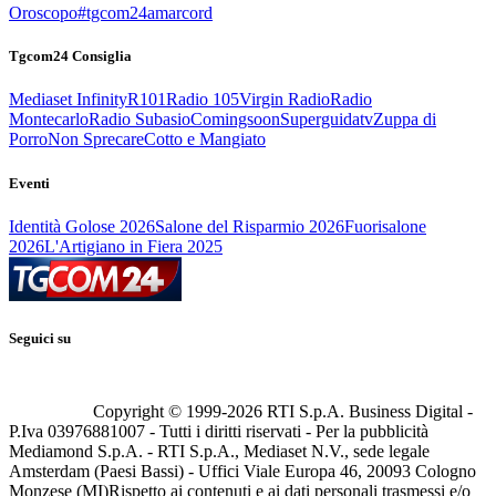
Oroscopo
#tgcom24amarcord
Tgcom24 Consiglia
Mediaset Infinity
R101
Radio 105
Virgin Radio
Radio
Montecarlo
Radio Subasio
Comingsoon
Superguidatv
Zuppa di
Porro
Non Sprecare
Cotto e Mangiato
Eventi
Identità Golose 2026
Salone del Risparmio 2026
Fuorisalone
2026
L'Artigiano in Fiera 2025
Seguici su
Copyright © 1999-
2026
RTI S.p.A. Business Digital -
P.Iva 03976881007 - Tutti i diritti riservati - Per la pubblicità
Mediamond S.p.A. - RTI S.p.A., Mediaset N.V., sede legale
Amsterdam (Paesi Bassi) - Uffici Viale Europa 46, 20093 Cologno
Monzese (MI)
Rispetto ai contenuti e ai dati personali trasmessi e/o