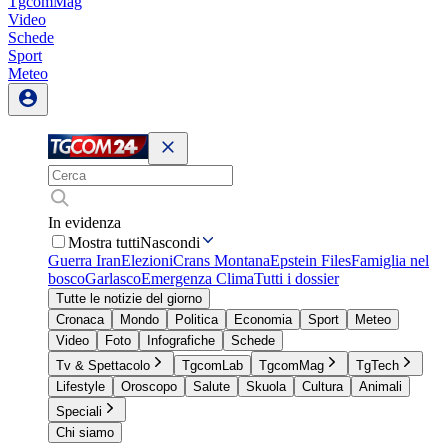
TgcomMag
Video
Schede
Sport
Meteo
In evidenza
Mostra tutti
Nascondi
Guerra Iran
Elezioni
Crans Montana
Epstein Files
Famiglia nel
bosco
Garlasco
Emergenza Clima
Tutti i dossier
Tutte le notizie del giorno
Cronaca
Mondo
Politica
Economia
Sport
Meteo
Video
Foto
Infografiche
Schede
Tv & Spettacolo
TgcomLab
TgcomMag
TgTech
Lifestyle
Oroscopo
Salute
Skuola
Cultura
Animali
Speciali
Chi siamo