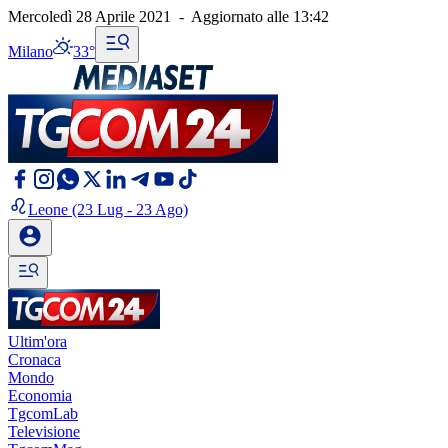
Mercoledì 28 Aprile 2021
-
Aggiornato alle
13:42
Milano
33°
Leone
(23 Lug - 23 Ago)
Ultim'ora
Cronaca
Mondo
Economia
TgcomLab
Televisione