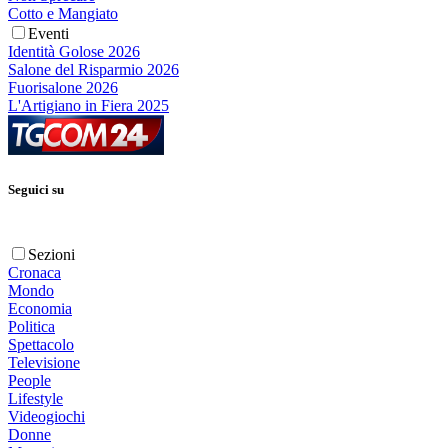
Cotto e Mangiato
Eventi
Identità Golose 2026
Salone del Risparmio 2026
Fuorisalone 2026
L'Artigiano in Fiera 2025
Seguici su
Sezioni
Cronaca
Mondo
Economia
Politica
Spettacolo
Televisione
People
Lifestyle
Videogiochi
Donne