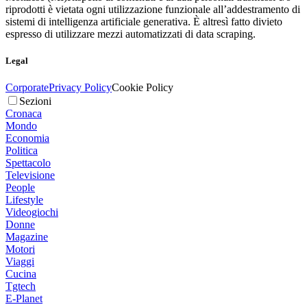
riprodotti è vietata ogni utilizzazione funzionale all’addestramento di
sistemi di intelligenza artificiale generativa. È altresì fatto divieto
espresso di utilizzare mezzi automatizzati di data scraping.
Legal
Corporate
Privacy Policy
Cookie Policy
Sezioni
Cronaca
Mondo
Economia
Politica
Spettacolo
Televisione
People
Lifestyle
Videogiochi
Donne
Magazine
Motori
Viaggi
Cucina
Tgtech
E-Planet