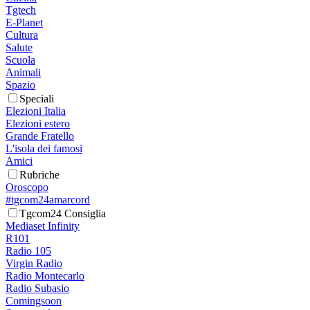
Tgtech
E-Planet
Cultura
Salute
Scuola
Animali
Spazio
Speciali
Elezioni Italia
Elezioni estero
Grande Fratello
L'isola dei famosi
Amici
Rubriche
Oroscopo
#tgcom24amarcord
Tgcom24 Consiglia
Mediaset Infinity
R101
Radio 105
Virgin Radio
Radio Montecarlo
Radio Subasio
Comingsoon