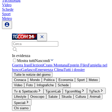
TgcomMag
Video
Schede
Sport
Meteo
In evidenza
Mostra tutti
Nascondi
Guerra Iran
Elezioni
Crans Montana
Epstein Files
Famiglia nel
bosco
Garlasco
Emergenza Clima
Tutti i dossier
Tutte le notizie del giorno
Cronaca
Mondo
Politica
Economia
Sport
Meteo
Video
Foto
Infografiche
Schede
Tv & Spettacolo
TgcomLab
TgcomMag
TgTech
Lifestyle
Oroscopo
Salute
Skuola
Cultura
Animali
Speciali
Chi siamo