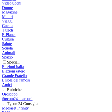
Videogiochi
Donne
Magazine
Motori
Viaggi
Cucina
Tgtech
E-Planet
Cultura
Salute
Scuola
Animali
Spazio
Speciali
Elezioni Italia
Elezioni estero
Grande Fratello
L'isola dei famosi
Amici
Rubriche
Oroscopo
#tgcom24amarcord
Tgcom24 Consiglia
Mediaset Infinity