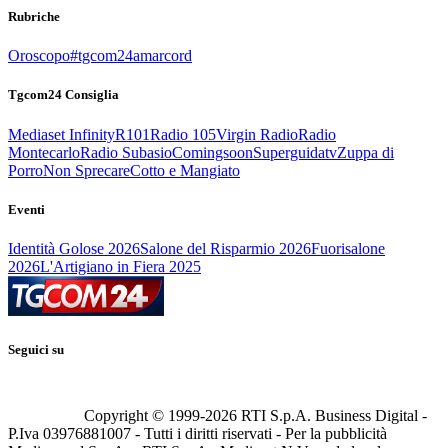
Rubriche
Oroscopo
#tgcom24amarcord
Tgcom24 Consiglia
Mediaset Infinity
R101
Radio 105
Virgin Radio
Radio
Montecarlo
Radio Subasio
Comingsoon
Superguidatv
Zuppa di
Porro
Non Sprecare
Cotto e Mangiato
Eventi
Identità Golose 2026
Salone del Risparmio 2026
Fuorisalone
2026
L'Artigiano in Fiera 2025
Seguici su
Copyright © 1999-
2026
RTI S.p.A. Business Digital -
P.Iva 03976881007 - Tutti i diritti riservati - Per la pubblicità