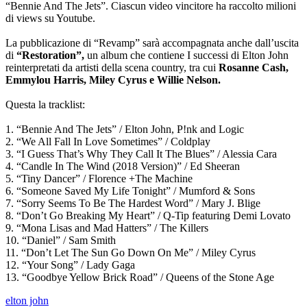
“Bennie And The Jets”. Ciascun video vincitore ha raccolto milioni
di views su Youtube.
La pubblicazione di “Revamp” sarà accompagnata anche dall’uscita
di
“Restoration”,
un album che contiene I successi di Elton John
reinterpretati da artisti della scena country, tra cui
Rosanne Cash,
Emmylou Harris, Miley Cyrus e Willie Nelson.
Questa la tracklist:
1. “Bennie And The Jets” / Elton John, P!nk and Logic
2. “We All Fall In Love Sometimes” / Coldplay
3. “I Guess That’s Why They Call It The Blues” / Alessia Cara
4. “Candle In The Wind (2018 Version)” / Ed Sheeran
5. “Tiny Dancer” / Florence +The Machine
6. “Someone Saved My Life Tonight” / Mumford & Sons
7. “Sorry Seems To Be The Hardest Word” / Mary J. Blige
8. “Don’t Go Breaking My Heart” / Q-Tip featuring Demi Lovato
9. “Mona Lisas and Mad Hatters” / The Killers
10. “Daniel” / Sam Smith
11. “Don’t Let The Sun Go Down On Me” / Miley Cyrus
12. “Your Song” / Lady Gaga
13. “Goodbye Yellow Brick Road” / Queens of the Stone Age
elton john