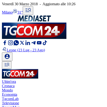
Venerdì 30 Marzo 2018
-
Aggiornato alle
10:26
Milano
31°
Leone
(23 Lug - 23 Ago)
Ultim'ora
Cronaca
Mondo
Economia
TgcomLab
Televisione