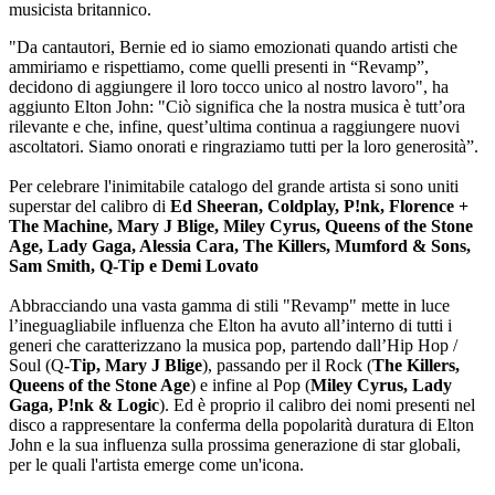
musicista britannico.
"Da cantautori, Bernie ed io siamo emozionati quando artisti che
ammiriamo e rispettiamo, come quelli presenti in “Revamp”,
decidono di aggiungere il loro tocco unico al nostro lavoro", ha
aggiunto Elton John: "Ciò significa che la nostra musica è tutt’ora
rilevante e che, infine, quest’ultima continua a raggiungere nuovi
ascoltatori. Siamo onorati e ringraziamo tutti per la loro generosità”.
Per celebrare l'inimitabile catalogo del grande artista si sono uniti
superstar del calibro di
Ed Sheeran, Coldplay, P!nk, Florence +
The Machine, Mary J Blige, Miley Cyrus, Queens of the Stone
Age, Lady Gaga, Alessia Cara, The Killers, Mumford & Sons,
Sam Smith, Q-Tip e Demi Lovato
Abbracciando una vasta gamma di stili "Revamp" mette in luce
l’ineguagliabile influenza che Elton ha avuto all’interno di tutti i
generi che caratterizzano la musica pop, partendo dall’Hip Hop /
Soul (Q
-Tip, Mary J Blige
), passando per il Rock (
The Killers,
Queens of the Stone Age
) e infine al Pop (
Miley Cyrus, Lady
Gaga, P!nk & Logic
). Ed è proprio il calibro dei nomi presenti nel
disco a rappresentare la conferma della popolarità duratura di Elton
John e la sua influenza sulla prossima generazione di star globali,
per le quali l'artista emerge come un'icona.