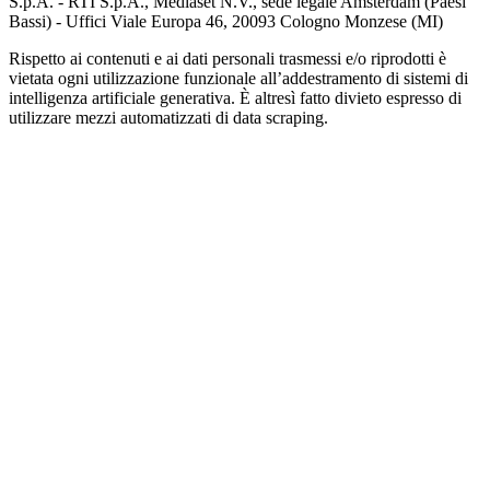
S.p.A. - RTI S.p.A., Mediaset N.V., sede legale Amsterdam (Paesi
Bassi) - Uffici Viale Europa 46, 20093 Cologno Monzese (MI)
Rispetto ai contenuti e ai dati personali trasmessi e/o riprodotti è
vietata ogni utilizzazione funzionale all’addestramento di sistemi di
intelligenza artificiale generativa. È altresì fatto divieto espresso di
utilizzare mezzi automatizzati di data scraping.