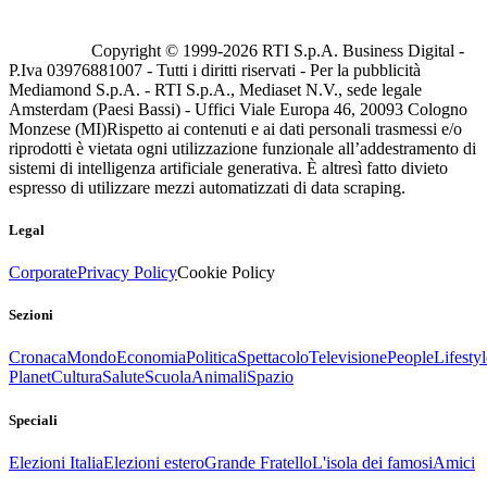
Copyright © 1999-
2026
RTI S.p.A. Business Digital -
P.Iva 03976881007 - Tutti i diritti riservati - Per la pubblicità
Mediamond S.p.A. - RTI S.p.A., Mediaset N.V., sede legale
Amsterdam (Paesi Bassi) - Uffici Viale Europa 46, 20093 Cologno
Monzese (MI)
Rispetto ai contenuti e ai dati personali trasmessi e/o
riprodotti è vietata ogni utilizzazione funzionale all’addestramento di
sistemi di intelligenza artificiale generativa. È altresì fatto divieto
espresso di utilizzare mezzi automatizzati di data scraping.
Legal
Corporate
Privacy Policy
Cookie Policy
Sezioni
Cronaca
Mondo
Economia
Politica
Spettacolo
Televisione
People
Lifestyl
Planet
Cultura
Salute
Scuola
Animali
Spazio
Speciali
Elezioni Italia
Elezioni estero
Grande Fratello
L'isola dei famosi
Amici