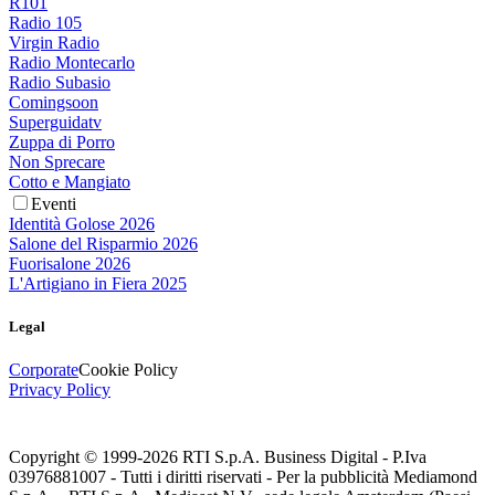
R101
Radio 105
Virgin Radio
Radio Montecarlo
Radio Subasio
Comingsoon
Superguidatv
Zuppa di Porro
Non Sprecare
Cotto e Mangiato
Eventi
Identità Golose 2026
Salone del Risparmio 2026
Fuorisalone 2026
L'Artigiano in Fiera 2025
Legal
Corporate
Cookie Policy
Privacy Policy
Copyright © 1999-
2026
RTI S.p.A. Business Digital - P.Iva
03976881007 - Tutti i diritti riservati - Per la pubblicità Mediamond