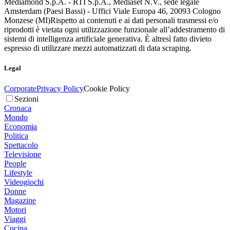
Mediamond S.p.A. - RTI S.p.A., Mediaset N.V., sede legale
Amsterdam (Paesi Bassi) - Uffici Viale Europa 46, 20093 Cologno
Monzese (MI)
Rispetto ai contenuti e ai dati personali trasmessi e/o
riprodotti è vietata ogni utilizzazione funzionale all’addestramento di
sistemi di intelligenza artificiale generativa. È altresì fatto divieto
espresso di utilizzare mezzi automatizzati di data scraping.
Legal
Corporate
Privacy Policy
Cookie Policy
Sezioni
Cronaca
Mondo
Economia
Politica
Spettacolo
Televisione
People
Lifestyle
Videogiochi
Donne
Magazine
Motori
Viaggi
Cucina