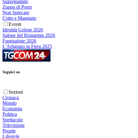
Superguidatv
Zuppa di Porro
Non Sprecare
Cotto e Mangiato
Eventi
Identità Golose 2026
Salone del Risparmio 2026
Fuorisalone 2026
L'Artigiano in Fiera 2025
Seguici su
Sezioni
Cronaca
Mondo
Economia
Politica
Spettacolo
Televisione
People
Lifestyle