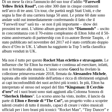
Di un mese fa circa l'annuncio del suo tour d’addio
“Farewell
Yellow Brick Road”,
con oltre 300 date in cinque continenti
nell’arco di tre anni. Un tour, che partirà negli Stati Uniti, e che
segna la fine di una carriera lunga 50 anni. Le prime 60 date sono
andate sold out immediatamente confermando il fatto che il
“Farewell tour” sarà tra - se non il più importante – show dei
prossimi tre anni. L’ultimo album greatest hits
“Diamonds”
– uscito
in concomitanza con il 70-esimo compleanno di Elton John ed il 50-
esimo anniversario di partnership con il co-autore Bernie Taupin, - è
stato pubblicato nel novembre del 2017 ed è stato certificato doppio
disco d’Oro in UK. L’album ha raggiunto la Top 5 nella classifica
album venduti in UK.
Ma non è tutto per questo
Rocket Man eclettico e stravagante.
Le
influenze che Sir Elton ha esercitato e continua ad esercitare, infatti,
non si fermano alla musica. L’anno scorso
Gucci
ha rivelato la
collezione primavera-estate 2018, firmata da
Alessandro Michele
,
ispirata allo stile inimitabile dell'artista e ricca di riferimenti originali
ai capi inconfondibili dei suoi archivi più iconici. In più, Elton ha
interpretato sé stesso nel sequel del film
“Kingsman: Il Cerchio
d’oro”
ed i suoi brani sono stati aggiunti alla Colonna Sonora di
“Sherlock Holmes
”. Lo scorso anno ha visto, inoltre, il lancio da
parte di
Elton e Bernie di “The Cut”,
un progetto volto a scoprire
talenti creativi di tutto il mondo, capaci di creare i video musicali
ufficiali per i loro brani più iconici: “Rocket Man”, “Tiny Dancer” e