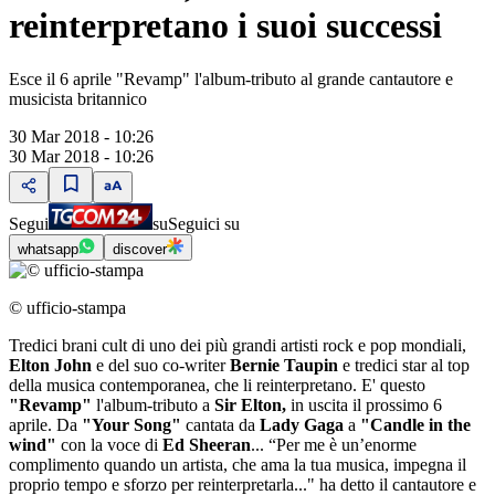
reinterpretano i suoi successi
Esce il 6 aprile "Revamp" l'album-tributo al grande cantautore e
musicista britannico
30 Mar 2018 - 10:26
30 Mar 2018 - 10:26
Segui
su
Seguici su
whatsapp
discover
© ufficio-stampa
Tredici brani cult di uno dei più grandi artisti rock e pop mondiali,
Elton John
e del suo co-writer
Bernie Taupin
e tredici star al top
della musica contemporanea, che li reinterpretano. E' questo
"Revamp"
l'album-tributo a
Sir Elton,
in uscita il prossimo 6
aprile. Da
"Your Song"
cantata da
Lady Gaga
a
"Candle in the
wind"
con la voce di
Ed Sheeran
... “Per me è un’enorme
complimento quando un artista, che ama la tua musica, impegna il
proprio tempo e sforzo per reinterpretarla..." ha detto il cantautore e