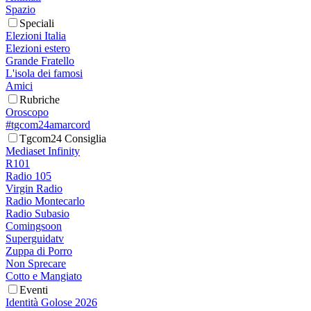
Spazio
Speciali
Elezioni Italia
Elezioni estero
Grande Fratello
L'isola dei famosi
Amici
Rubriche
Oroscopo
#tgcom24amarcord
Tgcom24 Consiglia
Mediaset Infinity
R101
Radio 105
Virgin Radio
Radio Montecarlo
Radio Subasio
Comingsoon
Superguidatv
Zuppa di Porro
Non Sprecare
Cotto e Mangiato
Eventi
Identità Golose 2026