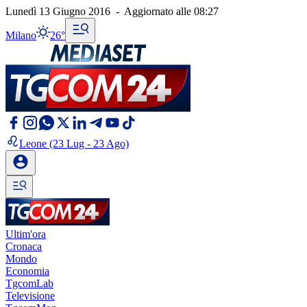
Lunedì 13 Giugno 2016
-
Aggiornato alle
08:27
Milano
26°
Leone
(23 Lug - 23 Ago)
Ultim'ora
Cronaca
Mondo
Economia
TgcomLab
Televisione