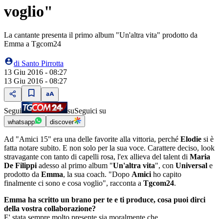
voglio"
La cantante presenta il primo album "Un'altra vita" prodotto da
Emma a Tgcom24
di
Santo Pirrotta
13 Giu 2016 - 08:27
13 Giu 2016 - 08:27
Segui
su
Seguici su
whatsapp
discover
Ad "Amici 15" era una delle favorite alla vittoria, perché
Elodie
si è
fatta notare subito. E non solo per la sua voce. Carattere deciso, look
stravagante con tanto di capelli rosa, l'ex allieva del talent di
Maria
De Filippi
adesso al primo album "
Un'altra vita
", con
Universal
e
prodotto da
Emma
, la sua coach. "Dopo
Amici
ho capito
finalmente ci sono e cosa voglio", racconta a
Tgcom24
.
Emma ha scritto un brano per te e ti produce, cosa puoi dirci
della vostra collaborazione?
E' stata sempre molto presente sia moralmente che