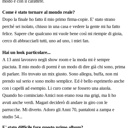
modo e con il carattere.
Come è stato tornare al mondo reale?
Dopo la finale ho fatto il mio primo firma-copie. E' stato strano
perché sei isolato, chiuso in una casa e vedere la gente mi ha fatto
felice. Sapere che qualcuno mi vuole bene così mi riempie di gioia,
cerco di abbracciarli tutti, uno ad uno, i miei fan.
Hai un look particolare...
A 13 anni lavoravo negli show room e la moda mi è sempre
piaciuta. Il mio modo di pormi è un modo di dire già chi sono, prima
di parlare. Ho trovato un mix giusto. Sono allegra, buffa, non mi
prendo sul serio e sono molto semplice. Ed è bello esprimerlo anche
con i capelli ad esempio. Li curo come se fossero una aiuola.
Quando ho cominciato Amici non erano rosa ma grigi, ma li ho
avuti anche verdi. Magari deciderò di andare in giro con le
parrucche. Mi diverto. Adoro gli Anni 70, pantaloni a zampa e
studio 54...
E' stato difficile fare questo primo album?