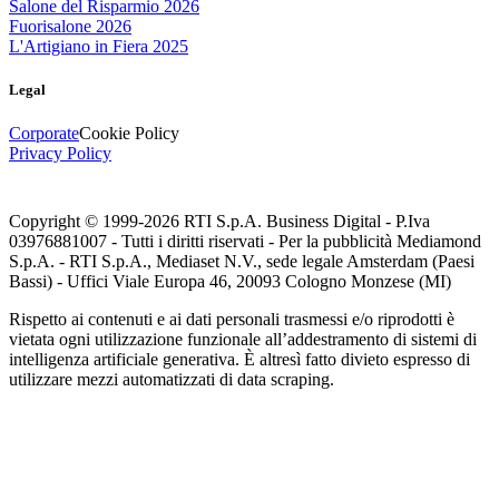
Salone del Risparmio 2026
Fuorisalone 2026
L'Artigiano in Fiera 2025
Legal
Corporate
Cookie Policy
Privacy Policy
Copyright © 1999-
2026
RTI S.p.A. Business Digital - P.Iva
03976881007 - Tutti i diritti riservati - Per la pubblicità Mediamond
S.p.A. - RTI S.p.A., Mediaset N.V., sede legale Amsterdam (Paesi
Bassi) - Uffici Viale Europa 46, 20093 Cologno Monzese (MI)
Rispetto ai contenuti e ai dati personali trasmessi e/o riprodotti è
vietata ogni utilizzazione funzionale all’addestramento di sistemi di
intelligenza artificiale generativa. È altresì fatto divieto espresso di
utilizzare mezzi automatizzati di data scraping.