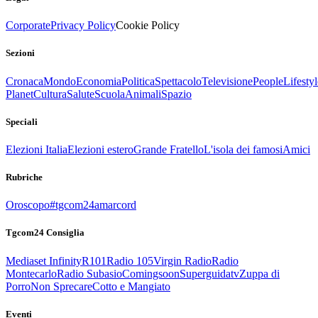
Corporate
Privacy Policy
Cookie Policy
Sezioni
Cronaca
Mondo
Economia
Politica
Spettacolo
Televisione
People
Lifestyl
Planet
Cultura
Salute
Scuola
Animali
Spazio
Speciali
Elezioni Italia
Elezioni estero
Grande Fratello
L'isola dei famosi
Amici
Rubriche
Oroscopo
#tgcom24amarcord
Tgcom24 Consiglia
Mediaset Infinity
R101
Radio 105
Virgin Radio
Radio
Montecarlo
Radio Subasio
Comingsoon
Superguidatv
Zuppa di
Porro
Non Sprecare
Cotto e Mangiato
Eventi