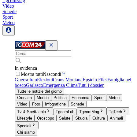
TgcomMag
Video
Schede
Sport
Meteo
In evidenza
Mostra tutti
Nascondi
Guerra Iran
Elezioni
Crans Montana
Epstein Files
Famiglia nel
bosco
Garlasco
Emergenza Clima
Tutti i dossier
Tutte le notizie del giorno
Cronaca
Mondo
Politica
Economia
Sport
Meteo
Video
Foto
Infografiche
Schede
Tv & Spettacolo
TgcomLab
TgcomMag
TgTech
Lifestyle
Oroscopo
Salute
Skuola
Cultura
Animali
Speciali
Chi siamo