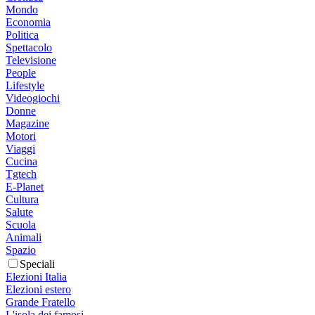
Mondo
Economia
Politica
Spettacolo
Televisione
People
Lifestyle
Videogiochi
Donne
Magazine
Motori
Viaggi
Cucina
Tgtech
E-Planet
Cultura
Salute
Scuola
Animali
Spazio
Speciali
Elezioni Italia
Elezioni estero
Grande Fratello
L'isola dei famosi