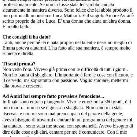
professionalmente. Se non ci fosse stata lei sarebbe andata
sicuramente in maniera diversa. Sono felice che lei abbia prodotto il
mio primo album insieme Luca Mattioni. E il singolo Amore Avrai è
scritto proprio da lei e Luca. E' una donna che aiuta un'altra donna.
E' molto bello.
Che consigli ti ha dato?
Tanti, anche perché lei è nata proprio nel talent e nessuno meglio di
Emma poteva aiutarmi. L'ha fatto alla sua maniera, è sempre molto
schietta e diretta.
Ti senti pronta?
Non vedo l'ora. Vivevo già prima con le difficoltà di tutti i giorni.
Non ho paura di sbagliare. L'importante è fare le cose con il cuore e
il cervello, ma soprattutto con passione. Voglio studiare, mettermi
alla prova e crescere.
Ad Amici hai sempre fatto prevalere l'emozione...
In finale sono entrata piangendo. Vivo le emozioni a 360 gradi, è il
mio modo... non so se è giusto o sbagliato.
Non sono mai stata
riservata e non mi sono mai preoccupata del parare della gente,
avevo bisogno di trovarmi e entrare in un programma del genere mi
ha aiutato... sono stata me stessa, con spontaneità. Avevo bisogno di
dire delle cose agli altri, cantare per me è comunicare. Con il mio