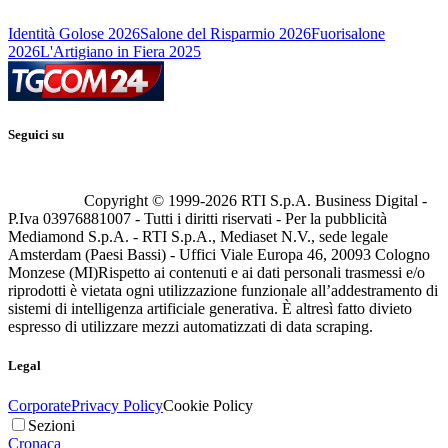
Identità Golose 2026
Salone del Risparmio 2026
Fuorisalone
2026
L'Artigiano in Fiera 2025
Seguici su
Copyright © 1999-
2026
RTI S.p.A. Business Digital -
P.Iva 03976881007 - Tutti i diritti riservati - Per la pubblicità
Mediamond S.p.A. - RTI S.p.A., Mediaset N.V., sede legale
Amsterdam (Paesi Bassi) - Uffici Viale Europa 46, 20093 Cologno
Monzese (MI)
Rispetto ai contenuti e ai dati personali trasmessi e/o
riprodotti è vietata ogni utilizzazione funzionale all’addestramento di
sistemi di intelligenza artificiale generativa. È altresì fatto divieto
espresso di utilizzare mezzi automatizzati di data scraping.
Legal
Corporate
Privacy Policy
Cookie Policy
Sezioni
Cronaca