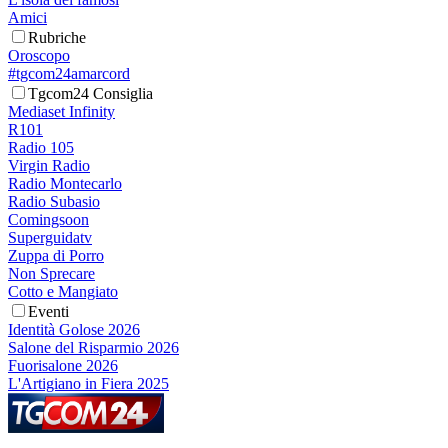
Amici
Rubriche
Oroscopo
#tgcom24amarcord
Tgcom24 Consiglia
Mediaset Infinity
R101
Radio 105
Virgin Radio
Radio Montecarlo
Radio Subasio
Comingsoon
Superguidatv
Zuppa di Porro
Non Sprecare
Cotto e Mangiato
Eventi
Identità Golose 2026
Salone del Risparmio 2026
Fuorisalone 2026
L'Artigiano in Fiera 2025