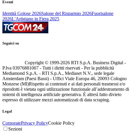
Eventi
Identità Golose 2026
Salone del Risparmio 2026
Fuorisalone
2026
L'Artigiano in Fiera 2025
Seguici su
Copyright © 1999-
2026
RTI S.p.A. Business Digital -
P.Iva 03976881007 - Tutti i diritti riservati - Per la pubblicità
Mediamond S.p.A. - RTI S.p.A., Mediaset N.V., sede legale
Amsterdam (Paesi Bassi) - Uffici Viale Europa 46, 20093 Cologno
Monzese (MI)
Rispetto ai contenuti e ai dati personali trasmessi e/o
riprodotti è vietata ogni utilizzazione funzionale all’addestramento di
sistemi di intelligenza artificiale generativa. È altresì fatto divieto
espresso di utilizzare mezzi automatizzati di data scraping.
Legal
Corporate
Privacy Policy
Cookie Policy
Sezioni