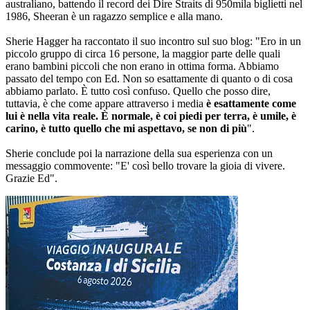
australiano, battendo il record dei Dire Straits di 950mila biglietti nel
1986, Sheeran è un ragazzo semplice e alla mano.
Sherie Hagger ha raccontato il suo incontro sul suo blog: "Ero in un
piccolo gruppo di circa 16 persone, la maggior parte delle quali
erano bambini piccoli che non erano in ottima forma. Abbiamo
passato del tempo con Ed. Non so esattamente di quanto o di cosa
abbiamo parlato. È tutto così confuso. Quello che posso dire,
tuttavia, è che come appare attraverso i media
è esattamente come
lui è nella vita reale. È normale, è coi piedi per terra, è umile, è
carino, è tutto quello che mi aspettavo, se non di più
".
Sherie conclude poi la narrazione della sua esperienza con un
messaggio commovente: "E' così bello trovare la gioia di vivere.
Grazie Ed".