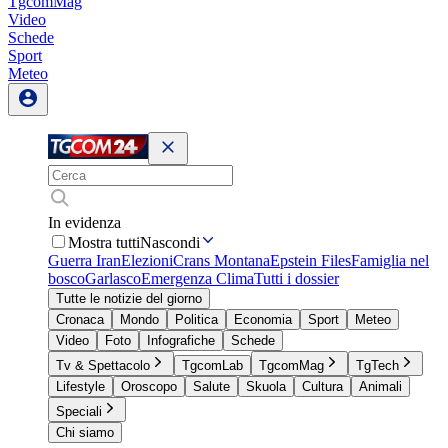
TgcomMag
Video
Schede
Sport
Meteo
In evidenza
Mostra tutti
Nascondi
Guerra Iran
Elezioni
Crans Montana
Epstein Files
Famiglia nel
bosco
Garlasco
Emergenza Clima
Tutti i dossier
Tutte le notizie del giorno
Cronaca
Mondo
Politica
Economia
Sport
Meteo
Video
Foto
Infografiche
Schede
Tv & Spettacolo
TgcomLab
TgcomMag
TgTech
Lifestyle
Oroscopo
Salute
Skuola
Cultura
Animali
Speciali
Chi siamo