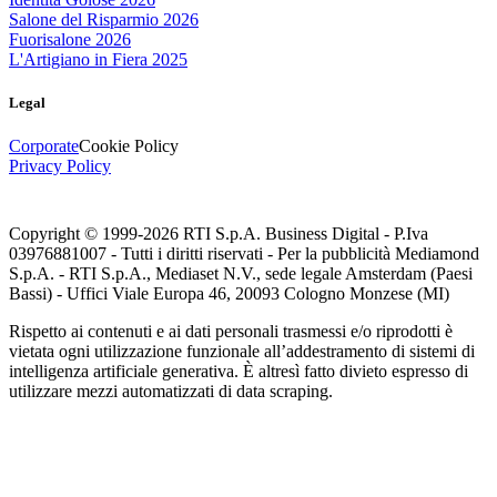
Salone del Risparmio 2026
Fuorisalone 2026
L'Artigiano in Fiera 2025
Legal
Corporate
Cookie Policy
Privacy Policy
Copyright © 1999-
2026
RTI S.p.A. Business Digital - P.Iva
03976881007 - Tutti i diritti riservati - Per la pubblicità Mediamond
S.p.A. - RTI S.p.A., Mediaset N.V., sede legale Amsterdam (Paesi
Bassi) - Uffici Viale Europa 46, 20093 Cologno Monzese (MI)
Rispetto ai contenuti e ai dati personali trasmessi e/o riprodotti è
vietata ogni utilizzazione funzionale all’addestramento di sistemi di
intelligenza artificiale generativa. È altresì fatto divieto espresso di
utilizzare mezzi automatizzati di data scraping.