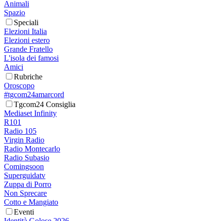
Animali
Spazio
Speciali
Elezioni Italia
Elezioni estero
Grande Fratello
L'isola dei famosi
Amici
Rubriche
Oroscopo
#tgcom24amarcord
Tgcom24 Consiglia
Mediaset Infinity
R101
Radio 105
Virgin Radio
Radio Montecarlo
Radio Subasio
Comingsoon
Superguidatv
Zuppa di Porro
Non Sprecare
Cotto e Mangiato
Eventi
Identità Golose 2026