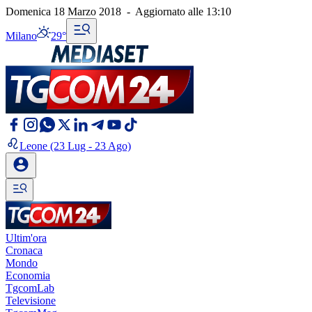
Domenica 18 Marzo 2018
-
Aggiornato alle
13:10
Milano
29°
Leone
(23 Lug - 23 Ago)
Ultim'ora
Cronaca
Mondo
Economia
TgcomLab
Televisione