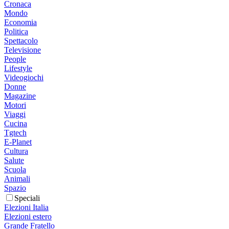
Cronaca
Mondo
Economia
Politica
Spettacolo
Televisione
People
Lifestyle
Videogiochi
Donne
Magazine
Motori
Viaggi
Cucina
Tgtech
E-Planet
Cultura
Salute
Scuola
Animali
Spazio
Speciali
Elezioni Italia
Elezioni estero
Grande Fratello