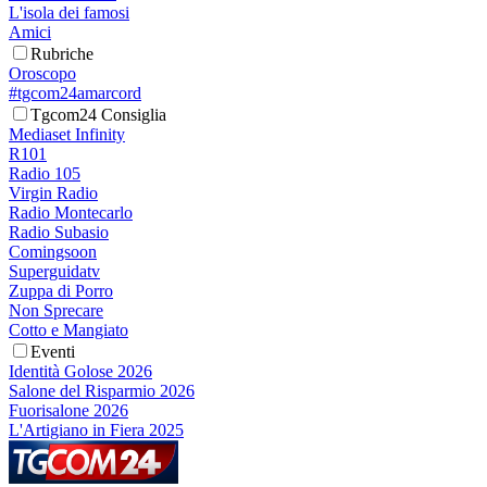
L'isola dei famosi
Amici
Rubriche
Oroscopo
#tgcom24amarcord
Tgcom24 Consiglia
Mediaset Infinity
R101
Radio 105
Virgin Radio
Radio Montecarlo
Radio Subasio
Comingsoon
Superguidatv
Zuppa di Porro
Non Sprecare
Cotto e Mangiato
Eventi
Identità Golose 2026
Salone del Risparmio 2026
Fuorisalone 2026
L'Artigiano in Fiera 2025