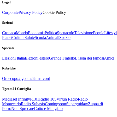
Legal
Corporate
Privacy Policy
Cookie Policy
Sezioni
Cronaca
Mondo
Economia
Politica
Spettacolo
Televisione
People
Lifestyl
Planet
Cultura
Salute
Scuola
Animali
Spazio
Speciali
Elezioni Italia
Elezioni estero
Grande Fratello
L'isola dei famosi
Amici
Rubriche
Oroscopo
#tgcom24amarcord
Tgcom24 Consiglia
Mediaset Infinity
R101
Radio 105
Virgin Radio
Radio
Montecarlo
Radio Subasio
Comingsoon
Superguidatv
Zuppa di
Porro
Non Sprecare
Cotto e Mangiato