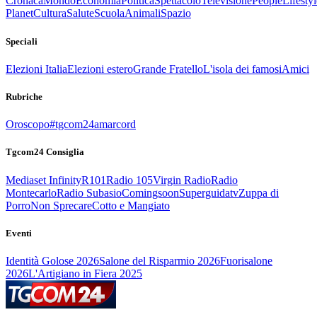
Cronaca
Mondo
Economia
Politica
Spettacolo
Televisione
People
Lifestyl
Planet
Cultura
Salute
Scuola
Animali
Spazio
Speciali
Elezioni Italia
Elezioni estero
Grande Fratello
L'isola dei famosi
Amici
Rubriche
Oroscopo
#tgcom24amarcord
Tgcom24 Consiglia
Mediaset Infinity
R101
Radio 105
Virgin Radio
Radio
Montecarlo
Radio Subasio
Comingsoon
Superguidatv
Zuppa di
Porro
Non Sprecare
Cotto e Mangiato
Eventi
Identità Golose 2026
Salone del Risparmio 2026
Fuorisalone
2026
L'Artigiano in Fiera 2025