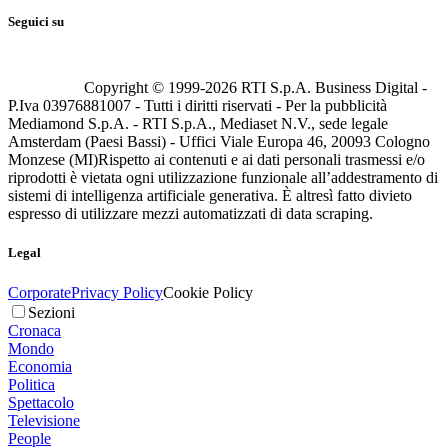
Seguici su
Copyright © 1999-
2026
RTI S.p.A. Business Digital -
P.Iva 03976881007 - Tutti i diritti riservati - Per la pubblicità
Mediamond S.p.A. - RTI S.p.A., Mediaset N.V., sede legale
Amsterdam (Paesi Bassi) - Uffici Viale Europa 46, 20093 Cologno
Monzese (MI)
Rispetto ai contenuti e ai dati personali trasmessi e/o
riprodotti è vietata ogni utilizzazione funzionale all’addestramento di
sistemi di intelligenza artificiale generativa. È altresì fatto divieto
espresso di utilizzare mezzi automatizzati di data scraping.
Legal
Corporate
Privacy Policy
Cookie Policy
Sezioni
Cronaca
Mondo
Economia
Politica
Spettacolo
Televisione
People