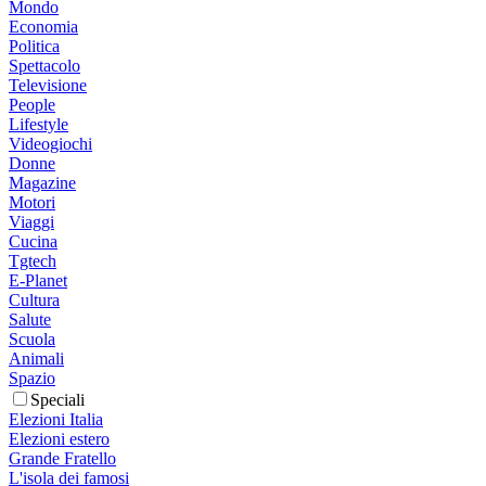
Mondo
Economia
Politica
Spettacolo
Televisione
People
Lifestyle
Videogiochi
Donne
Magazine
Motori
Viaggi
Cucina
Tgtech
E-Planet
Cultura
Salute
Scuola
Animali
Spazio
Speciali
Elezioni Italia
Elezioni estero
Grande Fratello
L'isola dei famosi