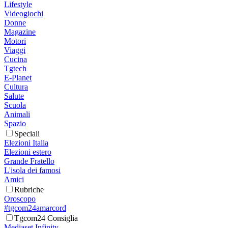
Lifestyle
Videogiochi
Donne
Magazine
Motori
Viaggi
Cucina
Tgtech
E-Planet
Cultura
Salute
Scuola
Animali
Spazio
Speciali
Elezioni Italia
Elezioni estero
Grande Fratello
L'isola dei famosi
Amici
Rubriche
Oroscopo
#tgcom24amarcord
Tgcom24 Consiglia
Mediaset Infinity