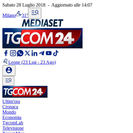
Sabato 28 Luglio 2018
-
Aggiornato alle
14:07
Milano
31°
Leone
(23 Lug - 23 Ago)
Ultim'ora
Cronaca
Mondo
Economia
TgcomLab
Televisione