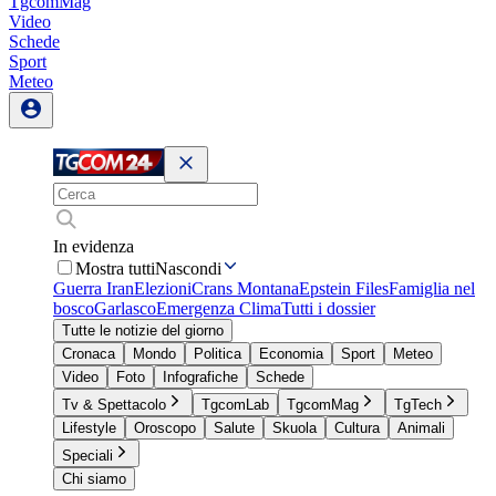
TgcomMag
Video
Schede
Sport
Meteo
In evidenza
Mostra tutti
Nascondi
Guerra Iran
Elezioni
Crans Montana
Epstein Files
Famiglia nel
bosco
Garlasco
Emergenza Clima
Tutti i dossier
Tutte le notizie del giorno
Cronaca
Mondo
Politica
Economia
Sport
Meteo
Video
Foto
Infografiche
Schede
Tv & Spettacolo
TgcomLab
TgcomMag
TgTech
Lifestyle
Oroscopo
Salute
Skuola
Cultura
Animali
Speciali
Chi siamo