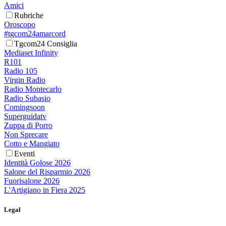
Amici
Rubriche
Oroscopo
#tgcom24amarcord
Tgcom24 Consiglia
Mediaset Infinity
R101
Radio 105
Virgin Radio
Radio Montecarlo
Radio Subasio
Comingsoon
Superguidatv
Zuppa di Porro
Non Sprecare
Cotto e Mangiato
Eventi
Identità Golose 2026
Salone del Risparmio 2026
Fuorisalone 2026
L'Artigiano in Fiera 2025
Legal