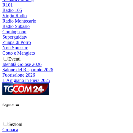
R101
Radio 105
Virgin Radio
Radio Montecarlo
Radio Subasio
Comingsoon
Superguidatv
Zuppa di Porro
Non Sprecare
Cotto e Mangiato
Eventi
Identità Golose 2026
Salone del Risparmio 2026
Fuorisalone 2026
L'Artigiano in Fiera 2025
Seguici su
Sezioni
Cronaca