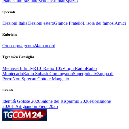
Planet
Cultura
Salute
Scuola
Animali
Spazio
Speciali
Elezioni Italia
Elezioni estero
Grande Fratello
L'isola dei famosi
Amici
Rubriche
Oroscopo
#tgcom24amarcord
Tgcom24 Consiglia
Mediaset Infinity
R101
Radio 105
Virgin Radio
Radio
Montecarlo
Radio Subasio
Comingsoon
Superguidatv
Zuppa di
Porro
Non Sprecare
Cotto e Mangiato
Eventi
Identità Golose 2026
Salone del Risparmio 2026
Fuorisalone
2026
L'Artigiano in Fiera 2025