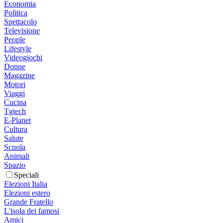
Economia
Politica
Spettacolo
Televisione
People
Lifestyle
Videogiochi
Donne
Magazine
Motori
Viaggi
Cucina
Tgtech
E-Planet
Cultura
Salute
Scuola
Animali
Spazio
Speciali
Elezioni Italia
Elezioni estero
Grande Fratello
L'isola dei famosi
Amici