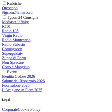
Rubriche
Oroscopo
#tgcom24amarcord
Tgcom24 Consiglia
Mediaset Infinity
R101
Radio 105
Virgin Radio
Radio Montecarlo
Radio Subasio
Comingsoon
Superguidatv
Zuppa di Porro
Non Sprecare
Cotto e Mangiato
Eventi
Identità Golose 2026
Salone del Risparmio 2026
Fuorisalone 2026
L'Artigiano in Fiera 2025
Legal
Corporate
Cookie Policy