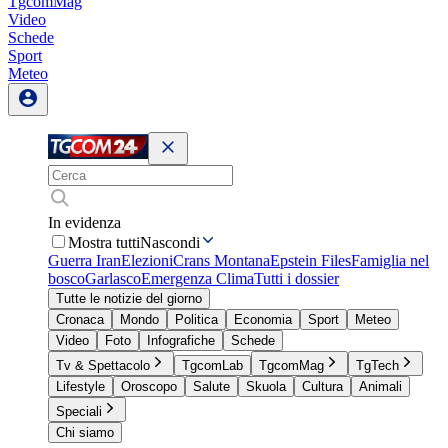
TgcomMag
Video
Schede
Sport
Meteo
In evidenza
Mostra tutti
Nascondi
Guerra Iran
Elezioni
Crans Montana
Epstein Files
Famiglia nel
bosco
Garlasco
Emergenza Clima
Tutti i dossier
Tutte le notizie del giorno
Cronaca
Mondo
Politica
Economia
Sport
Meteo
Video
Foto
Infografiche
Schede
Tv & Spettacolo
TgcomLab
TgcomMag
TgTech
Lifestyle
Oroscopo
Salute
Skuola
Cultura
Animali
Speciali
Chi siamo