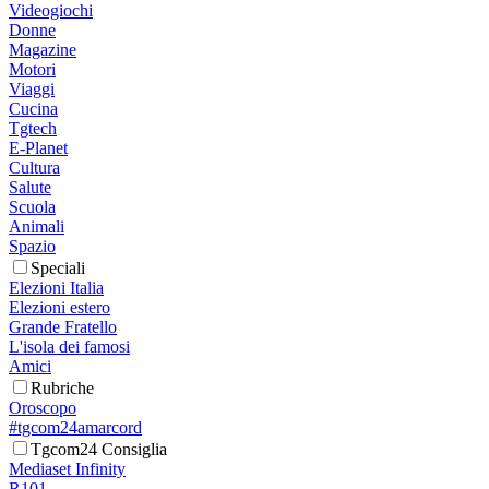
Videogiochi
Donne
Magazine
Motori
Viaggi
Cucina
Tgtech
E-Planet
Cultura
Salute
Scuola
Animali
Spazio
Speciali
Elezioni Italia
Elezioni estero
Grande Fratello
L'isola dei famosi
Amici
Rubriche
Oroscopo
#tgcom24amarcord
Tgcom24 Consiglia
Mediaset Infinity
R101