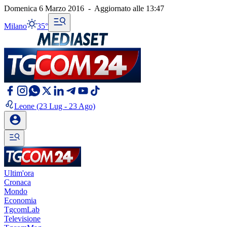
Domenica 6 Marzo 2016
-
Aggiornato alle
13:47
Milano
35°
Leone
(23 Lug - 23 Ago)
Ultim'ora
Cronaca
Mondo
Economia
TgcomLab
Televisione