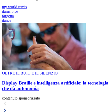
my world remix
dama bros
fargetta
dance
OLTRE IL BUIO E IL SILENZIO
Display Braille e intelligenza artificiale: la tecnologia
che dà autonomia
contenuto sponsorizzato