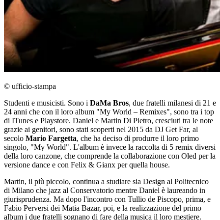
© ufficio-stampa
Studenti e musicisti. Sono i
DaMa Bros
, due fratelli milanesi di 21 e
24 anni che con il loro album "My World – Remixes", sono tra i top
di ITunes e Playstore. Daniel e Martin Di Pietro, cresciuti tra le note
grazie ai genitori, sono stati scoperti nel 2015 da DJ Get Far, al
secolo
Mario Fargetta
, che ha deciso di produrre il loro primo
singolo, "My World". L'album è invece la raccolta di 5 remix diversi
della loro canzone, che comprende la collaborazione con Oled per la
versione dance e con Felix & Gianx per quella house.
Martin, il più piccolo, continua a studiare sia Design al Politecnico
di Milano che jazz al Conservatorio mentre Daniel è laureando in
giurisprudenza. Ma dopo l'incontro con Tullio de Piscopo, prima, e
Fabio Perversi dei Matia Bazar, poi, e la realizzazione del primo
album i due fratelli sognano di fare della musica il loro mestiere.