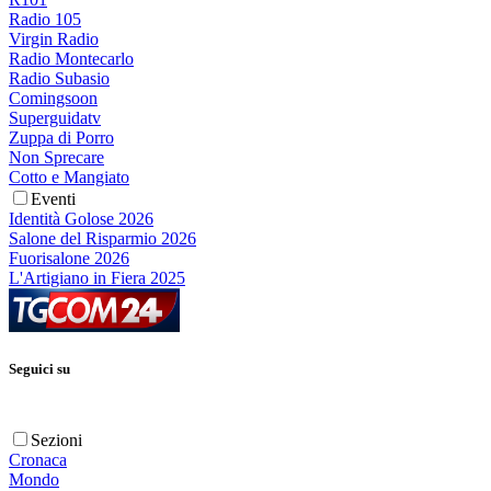
Radio 105
Virgin Radio
Radio Montecarlo
Radio Subasio
Comingsoon
Superguidatv
Zuppa di Porro
Non Sprecare
Cotto e Mangiato
Eventi
Identità Golose 2026
Salone del Risparmio 2026
Fuorisalone 2026
L'Artigiano in Fiera 2025
Seguici su
Sezioni
Cronaca
Mondo