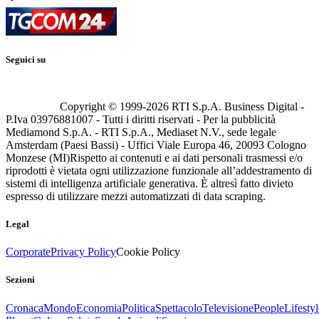
Seguici su
Copyright © 1999-
2026
RTI S.p.A. Business Digital -
P.Iva 03976881007 - Tutti i diritti riservati - Per la pubblicità
Mediamond S.p.A. - RTI S.p.A., Mediaset N.V., sede legale
Amsterdam (Paesi Bassi) - Uffici Viale Europa 46, 20093 Cologno
Monzese (MI)
Rispetto ai contenuti e ai dati personali trasmessi e/o
riprodotti è vietata ogni utilizzazione funzionale all’addestramento di
sistemi di intelligenza artificiale generativa. È altresì fatto divieto
espresso di utilizzare mezzi automatizzati di data scraping.
Legal
Corporate
Privacy Policy
Cookie Policy
Sezioni
Cronaca
Mondo
Economia
Politica
Spettacolo
Televisione
People
Lifestyl