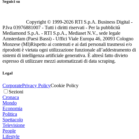
Seguici su
Copyright © 1999-
2026
RTI S.p.A. Business Digital -
P.Iva 03976881007 - Tutti i diritti riservati - Per la pubblicità
Mediamond S.p.A. - RTI S.p.A., Mediaset N.V., sede legale
Amsterdam (Paesi Bassi) - Uffici Viale Europa 46, 20093 Cologno
Monzese (MI)
Rispetto ai contenuti e ai dati personali trasmessi e/o
riprodotti è vietata ogni utilizzazione funzionale all’addestramento di
sistemi di intelligenza artificiale generativa. È altresì fatto divieto
espresso di utilizzare mezzi automatizzati di data scraping.
Legal
Corporate
Privacy Policy
Cookie Policy
Sezioni
Cronaca
Mondo
Economia
Politica
Spettacolo
Televisione
People
Lifestyle