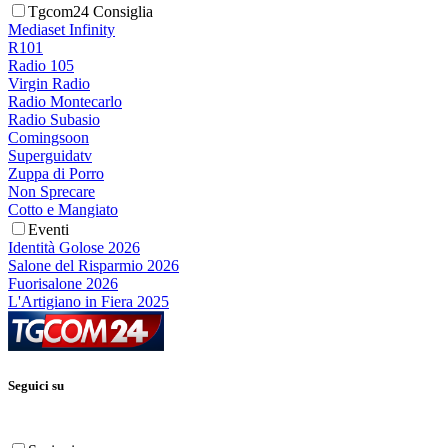
Tgcom24 Consiglia
Mediaset Infinity
R101
Radio 105
Virgin Radio
Radio Montecarlo
Radio Subasio
Comingsoon
Superguidatv
Zuppa di Porro
Non Sprecare
Cotto e Mangiato
Eventi
Identità Golose 2026
Salone del Risparmio 2026
Fuorisalone 2026
L'Artigiano in Fiera 2025
Seguici su