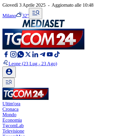
Giovedì 3 Aprile 2025
-
Aggiornato alle
10:48
Milano
32°
Leone
(23 Lug - 23 Ago)
Ultim'ora
Cronaca
Mondo
Economia
TgcomLab
Televisione