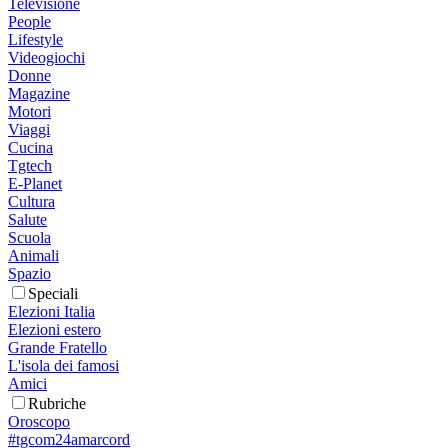
Televisione
People
Lifestyle
Videogiochi
Donne
Magazine
Motori
Viaggi
Cucina
Tgtech
E-Planet
Cultura
Salute
Scuola
Animali
Spazio
Speciali
Elezioni Italia
Elezioni estero
Grande Fratello
L'isola dei famosi
Amici
Rubriche
Oroscopo
#tgcom24amarcord