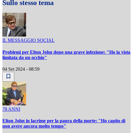
Sullo stesso tema
IL MESSAGGIO SOCIAL
Problemi per Elton John dopo una grave infezione: "Ho la vista
limitata da un occhio"
04 Set 2024 - 08:59
78 ANNI
Elton John in lacrime per la paura della morte: "Ho capito di
non avere ancora molto tempo"