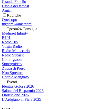
Grande Fratello
L'isola dei famosi
Amici
Rubriche
Oroscopo
#tgcom24amarcord
Tgcom24 Consiglia
Mediaset Infinity
R101
Radio 105
Virgin Radio
Radio Montecarlo
Radio Subasio
Comingsoon
Superguidatv
Zuppa di Porro
Non Sprecare
Cotto e Mangiato
Eventi
Identità Golose 2026
Salone del Risparmio 2026
Fuorisalone 2026
L'Artigiano in Fiera 2025
Legal