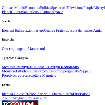
Cronaca
Mondo
Economia
Politica
Spettacolo
Televisione
People
Lifestyl
Planet
Cultura
Salute
Scuola
Animali
Spazio
Speciali
Elezioni Italia
Elezioni estero
Grande Fratello
L'isola dei famosi
Amici
Rubriche
Oroscopo
#tgcom24amarcord
Tgcom24 Consiglia
Mediaset Infinity
R101
Radio 105
Virgin Radio
Radio
Montecarlo
Radio Subasio
Comingsoon
Superguidatv
Zuppa di
Porro
Non Sprecare
Cotto e Mangiato
Eventi
Identità Golose 2026
Salone del Risparmio 2026
Fuorisalone
2026
L'Artigiano in Fiera 2025