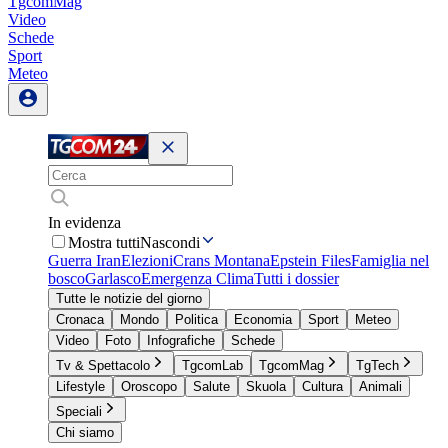
TgcomMag
Video
Schede
Sport
Meteo
In evidenza
Mostra tutti
Nascondi
Guerra Iran
Elezioni
Crans Montana
Epstein Files
Famiglia nel
bosco
Garlasco
Emergenza Clima
Tutti i dossier
Tutte le notizie del giorno
Cronaca
Mondo
Politica
Economia
Sport
Meteo
Video
Foto
Infografiche
Schede
Tv & Spettacolo
TgcomLab
TgcomMag
TgTech
Lifestyle
Oroscopo
Salute
Skuola
Cultura
Animali
Speciali
Chi siamo