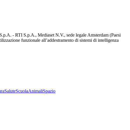
d S.p.A. - RTI S.p.A., Mediaset N.V., sede legale Amsterdam (Paesi
utilizzazione funzionale all’addestramento di sistemi di intelligenza
ura
Salute
Scuola
Animali
Spazio