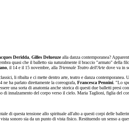
cques Deridda
,
Gilles Delueuze
alla danza contemporanea? Apparente
sembra quasi che il balletto sia naturalmente il braccio "armato" della fi
ano
, il 14 e il 15 novembre, alla
Triennale Teatro dell'Arte
dove va in 
ssici, li ribalta e ci mette dentro arte, teatro e danza contemporanea.
4 ne ha parlato direttamente la coreografa,
Francesca Pennini
. "Lo spe
sere una sorta di anatomia anche storica di questi due balletti presi co
o di innalzamento del corpo verso il cielo. Maria Taglioni, figlia del co
ale di questa tensione allo spirituale all'alto a questi corpi delle ballerin
i vista sonoro sia da un punto di vista fisico. Restituendo un senso a ques