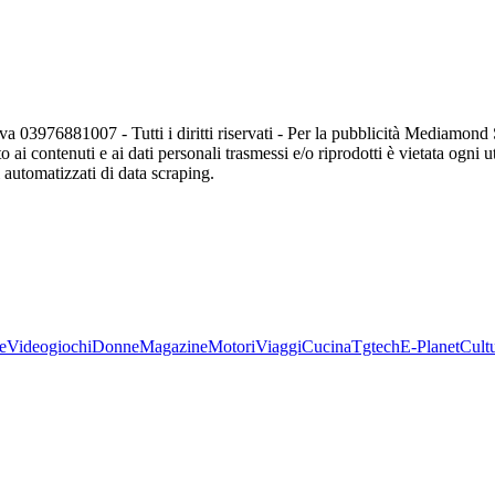
va 03976881007 - Tutti i diritti riservati - Per la pubblicità Mediamon
o ai contenuti e ai dati personali trasmessi e/o riprodotti è vietata ogni 
zi automatizzati di data scraping.
e
Videogiochi
Donne
Magazine
Motori
Viaggi
Cucina
Tgtech
E-Planet
Cult