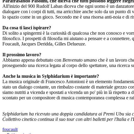
Parafrasando Pasolini, che diceva che tutti possono leggere Hegel,
All'inizio del 900 Rudolf Laban diceva che ogni uomo è un danzatore p
dialogare con i corpi di tutti, ma arricchire anche solo da un punto di 
lo spazio come in un gioco. Secondo me è una risorsa anti-noia e di ris
Da cosa ti lasci ispirare?
Di solito a spingermi è la curiosità di qualcosa che non conosco e vo
filosofico. I prospetti di filosofia mi aiutano a pensare e a connettere,
Foucault, Jacques Deridda, Gilles Delueuze.
Il prossimo lavoro?
Abbiamo appena debuttato con
Benvenuto umano
che è un lavoro che
proseguendo una ricerca legata al corpo dello spettatore, una ricerca 
Anche la musica in Sylphidarium è importante?
La musica originale di Francesco Antonioni è un elemento fondamentale 
stato un dialogo costante, un rimbalzo costante di materiale grezzo core
siamo nutriti a vicenda e spostati a vicenda un po' più in là rispetto
scontato per un compositore di musica contemporanea complessa e raffi
Sylphidarium ha ricevuto una doppia candidatura ai Premi Ubu sia co
Collettivo cinetico continua il suo tour con altri balletti per l'Italia e 
foucault