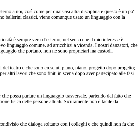
erno a noi, così come per qualsiasi altra disciplina e questo è un po'
no ballerini classici, viene comunque usato un linguaggio con la
osità è sempre verso l'esterno, nel senso che il mio interesse è
 linguaggio comune, ad arricchirsi a vicenda. I nostri danzatori, che
linguaggio che portano, non ne sono proprietari ma custodi.
ti del teatro e che sono cresciuti piano, piano, progetto dopo progetto;
er altri lavori che sono finiti in scena dopo aver partecipato alle fasi
e che possa parlare un linguaggio trasversale, partendo dal fatto che
one fisica delle persone attuali. Sicuramente non è facile da
ondivisio che dialoga soltanto con i colleghi e che quindi non fa che