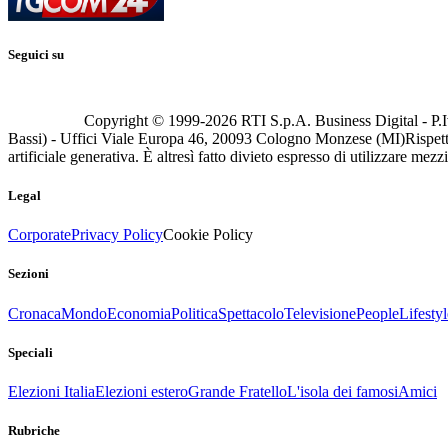
Seguici su
Copyright © 1999-
2026
RTI S.p.A. Business Digital - P.I
Bassi) - Uffici Viale Europa 46, 20093 Cologno Monzese (MI)
Rispett
artificiale generativa. È altresì fatto divieto espresso di utilizzare mez
Legal
Corporate
Privacy Policy
Cookie Policy
Sezioni
Cronaca
Mondo
Economia
Politica
Spettacolo
Televisione
People
Lifestyl
Speciali
Elezioni Italia
Elezioni estero
Grande Fratello
L'isola dei famosi
Amici
Rubriche