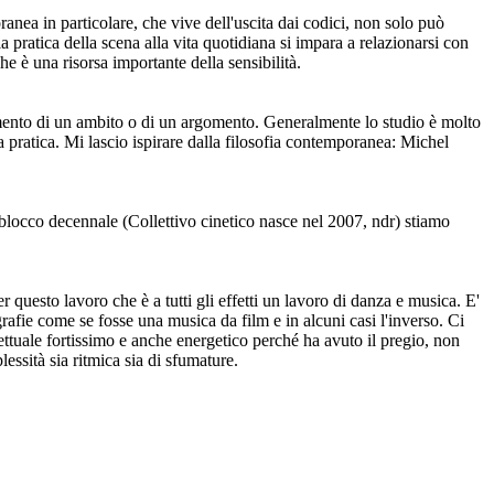
ea in particolare, che vive dell'uscita dai codici, non solo può
a pratica della scena alla vita quotidiana si impara a relazionarsi con
e è una risorsa importante della sensibilità.
imento di un ambito o di un argomento. Generalmente lo studio è molto
lla pratica. Mi lascio ispirare dalla filosofia contemporanea: Michel
blocco decennale (Collettivo cinetico nasce nel 2007, ndr) stiamo
questo lavoro che è a tutti gli effetti un lavoro di danza e musica. E'
grafie come se fosse una musica da film e in alcuni casi l'inverso. Ci
ttuale fortissimo e anche energetico perché ha avuto il pregio, non
ssità sia ritmica sia di sfumature.