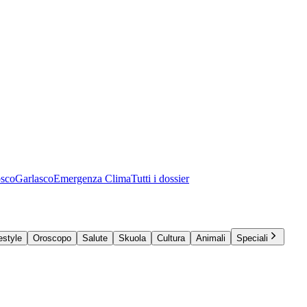
osco
Garlasco
Emergenza Clima
Tutti i dossier
estyle
Oroscopo
Salute
Skuola
Cultura
Animali
Speciali