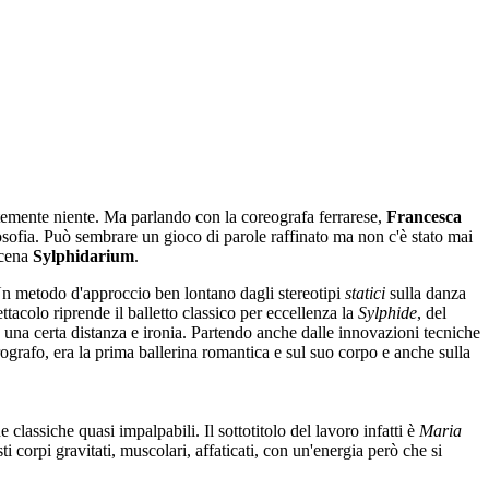
mente niente. Ma parlando con la coreografa ferrarese,
Francesca
losofia. Può sembrare un gioco di parole raffinato ma non c'è stato mai
scena
Sylphidarium
.
 Un metodo d'approccio ben lontano dagli stereotipi
statici
sulla danza
ttacolo riprende il balletto classico per eccellenza la
Sylphide
, del
n una certa distanza e ironia. Partendo anche dalle innovazioni tecniche
rografo, era la prima ballerina romantica e sul suo corpo e anche sulla
e classiche quasi impalpabili. Il sottotitolo del lavoro infatti è
Maria
ti corpi gravitati, muscolari, affaticati, con un'energia però che si