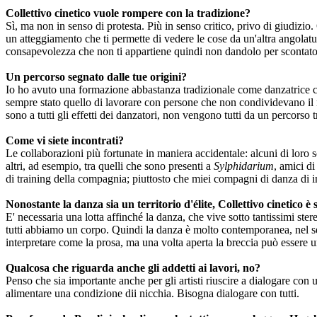
Collettivo cinetico vuole rompere con la tradizione?
Sì, ma non in senso di protesta. Più in senso critico, privo di giudizi
un atteggiamento che ti permette di vedere le cose da un'altra angolat
consapevolezza che non ti appartiene quindi non dandolo per scontato.
Un percorso segnato dalle tue origini?
Io ho avuto una formazione abbastanza tradizionale come danzatrice con
sempre stato quello di lavorare con persone che non condividevano il
sono a tutti gli effetti dei danzatori, non vengono tutti da un percors
Come vi siete incontrati?
Le collaborazioni più fortunate in maniera accidentale: alcuni di loro s
altri, ad esempio, tra quelli che sono presenti a
Sylphidarium
, amici di
di training della compagnia; piuttosto che miei compagni di danza di inf
Nonostante la danza sia un territorio d'élite, Collettivo cinetico è
E' necessaria una lotta affinché la danza, che vive sotto tantissimi ste
tutti abbiamo un corpo. Quindi la danza è molto contemporanea, nel sen
interpretare come la prosa, ma una volta aperta la breccia può essere un
Qualcosa che riguarda anche gli addetti ai lavori, no?
Penso che sia importante anche per gli artisti riuscire a dialogare co
alimentare una condizione dii nicchia. Bisogna dialogare con tutti.