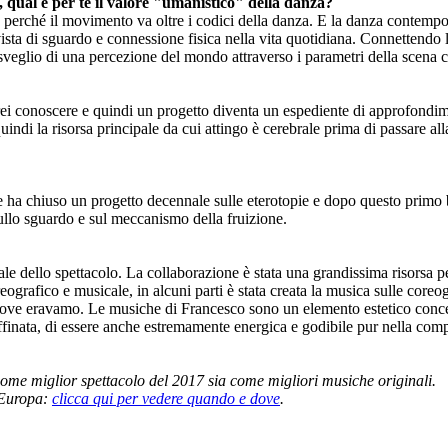
 qual è per te il valore "umanistico" della danza?
erché il movimento va oltre i codici della danza. E la danza contemporan
vista di sguardo e connessione fisica nella vita quotidiana. Connettendo l
veglio di una percezione del mondo attraverso i parametri della scena ch
rrei conoscere e quindi un progetto diventa un espediente di approfond
 quindi la risorsa principale da cui attingo è cerebrale prima di passare a
 ha chiuso un progetto decennale sulle eterotopie e dopo questo primo 
sullo sguardo e sul meccanismo della fruizione.
dello spettacolo. La collaborazione è stata una grandissima risorsa per 
ografico e musicale, in alcuni parti è stata creata la musica sulle coreo
 a dove eravamo. Le musiche di Francesco sono un elemento estetico conce
nata, di essere anche estremamente energica e godibile pur nella comple
me miglior spettacolo del 2017 sia come migliori musiche originali.
l'Europa:
clicca qui per vedere quando e dove
.