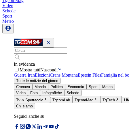
TgcomMag
Video
Schede
Sport
Meteo
In evidenza
Mostra tutti
Nascondi
Guerra Iran
Elezioni
Crans Montana
Epstein Files
Famiglia nel b
Tutte le notizie del giorno
Cronaca
Mondo
Politica
Economia
Sport
Meteo
Video
Foto
Infografiche
Schede
Tv & Spettacolo
TgcomLab
TgcomMag
TgTech
Lif
Chi siamo
Seguici anche su