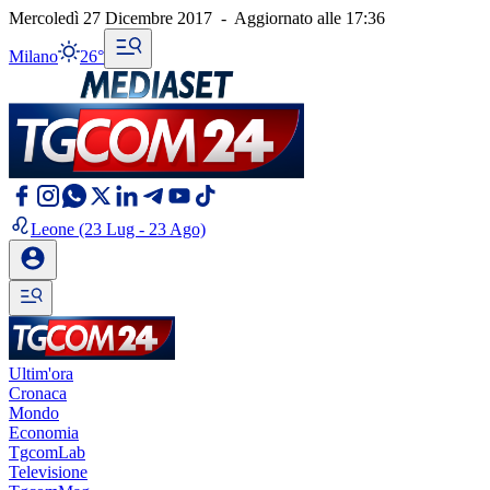
Mercoledì 27 Dicembre 2017
-
Aggiornato alle
17:36
Milano
26°
Leone
(23 Lug - 23 Ago)
Ultim'ora
Cronaca
Mondo
Economia
TgcomLab
Televisione