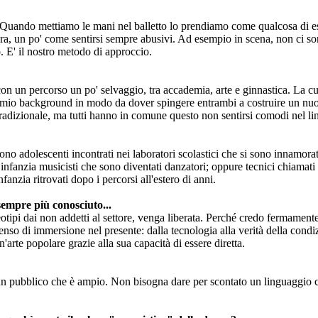
o. Quando mettiamo le mani nel balletto lo prendiamo come qualcosa di est
ura, un po' come sentirsi sempre abusivi. Ad esempio in scena, non ci so
 E' il nostro metodo di approccio.
 un percorso un po' selvaggio, tra accademia, arte e ginnastica. La curi
 mio background in modo da dover spingere entrambi a costruire un nuovo
o tradizionale, ma tutti hanno in comune questo non sentirsi comodi nel 
ono adolescenti incontrati nei laboratori scolastici che si sono innamora
 infanzia musicisti che sono diventati danzatori; oppure tecnici chiamati p
anzia ritrovati dopo i percorsi all'estero di anni.
 sempre più conosciuto...
reotipi dai non addetti al settore, venga liberata. Perché credo fermament
so di immersione nel presente: dalla tecnologia alla verità della condizi
'arte popolare grazie alla sua capacità di essere diretta.
n un pubblico che è ampio. Non bisogna dare per scontato un linguaggio c