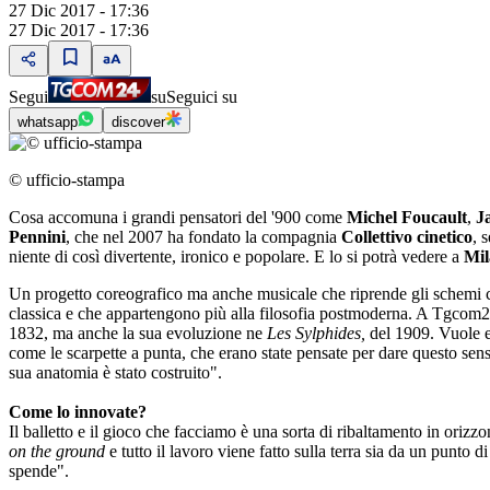
27 Dic 2017 - 17:36
27 Dic 2017 - 17:36
Segui
su
Seguici su
whatsapp
discover
© ufficio-stampa
Cosa accomuna i grandi pensatori del '900 come
Michel Foucault
,
Ja
Pennini
, che nel 2007 ha fondato la compagnia
Collettivo cinetico
, 
niente di così divertente, ironico e popolare. E lo si potrà vedere a
Mil
Un progetto coreografico ma anche musicale che riprende gli schemi cla
classica e che appartengono più alla filosofia postmoderna. A Tgcom2
1832, ma anche la sua evoluzione ne
Les Sylphides,
del 1909. Vuole es
come le scarpette a punta, che erano state pensate per dare questo sens
sua anatomia è stato costruito".
Come lo innovate?
Il balletto e il gioco che facciamo è una sorta di ribaltamento in orizzont
on the ground
e tutto il lavoro viene fatto sulla terra sia da un punto d
spende".