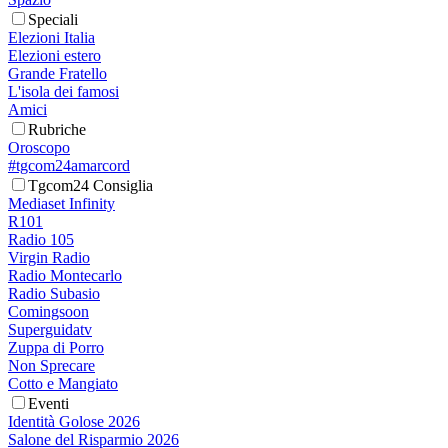
Speciali
Elezioni Italia
Elezioni estero
Grande Fratello
L'isola dei famosi
Amici
Rubriche
Oroscopo
#tgcom24amarcord
Tgcom24 Consiglia
Mediaset Infinity
R101
Radio 105
Virgin Radio
Radio Montecarlo
Radio Subasio
Comingsoon
Superguidatv
Zuppa di Porro
Non Sprecare
Cotto e Mangiato
Eventi
Identità Golose 2026
Salone del Risparmio 2026