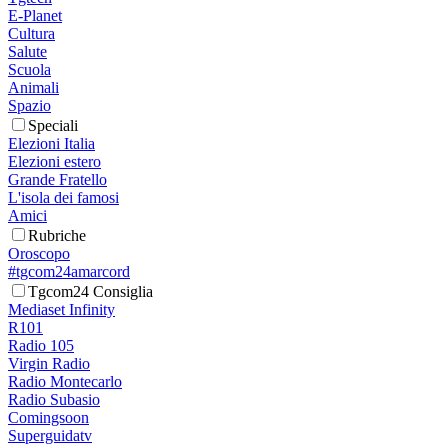
E-Planet
Cultura
Salute
Scuola
Animali
Spazio
Speciali
Elezioni Italia
Elezioni estero
Grande Fratello
L'isola dei famosi
Amici
Rubriche
Oroscopo
#tgcom24amarcord
Tgcom24 Consiglia
Mediaset Infinity
R101
Radio 105
Virgin Radio
Radio Montecarlo
Radio Subasio
Comingsoon
Superguidatv