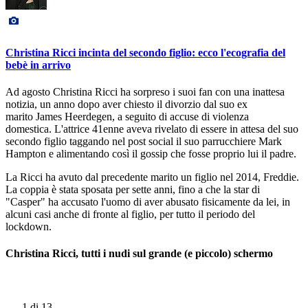
Christina Ricci incinta del secondo figlio: ecco l'ecografia del
bebè in arrivo
Ad agosto Christina Ricci ha sorpreso i suoi fan con una inattesa
notizia, un anno dopo aver chiesto il divorzio dal suo ex
marito James Heerdegen, a seguito di accuse di violenza
domestica. L'attrice 41enne aveva rivelato di essere in attesa del suo
secondo figlio taggando nel post social il suo parrucchiere Mark
Hampton e alimentando così il gossip che fosse proprio lui il padre.
La Ricci ha avuto dal precedente marito un figlio nel 2014, Freddie.
La coppia è stata sposata per sette anni, fino a che la star di
"Casper" ha accusato l'uomo di aver abusato fisicamente da lei, in
alcuni casi anche di fronte al figlio, per tutto il periodo del
lockdown.
Christina Ricci, tutti i nudi sul grande (e piccolo) schermo
1
di 13