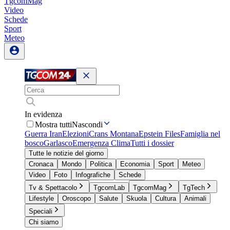
TgcomMag
Video
Schede
Sport
Meteo
In evidenza
Mostra tutti
Nascondi
Guerra Iran
Elezioni
Crans Montana
Epstein Files
Famiglia nel
bosco
Garlasco
Emergenza Clima
Tutti i dossier
Tutte le notizie del giorno
Cronaca
Mondo
Politica
Economia
Sport
Meteo
Video
Foto
Infografiche
Schede
Tv & Spettacolo
TgcomLab
TgcomMag
TgTech
Lifestyle
Oroscopo
Salute
Skuola
Cultura
Animali
Speciali
Chi siamo