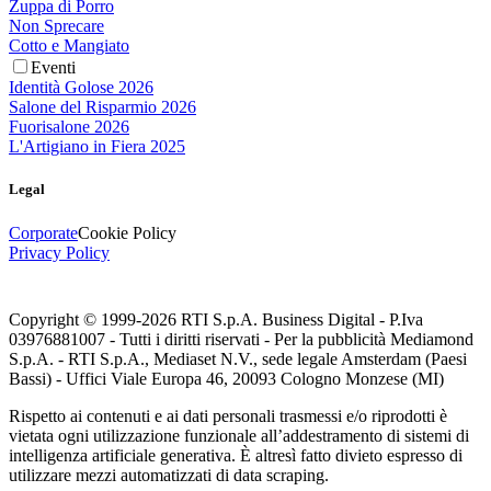
Zuppa di Porro
Non Sprecare
Cotto e Mangiato
Eventi
Identità Golose 2026
Salone del Risparmio 2026
Fuorisalone 2026
L'Artigiano in Fiera 2025
Legal
Corporate
Cookie Policy
Privacy Policy
Copyright © 1999-
2026
RTI S.p.A. Business Digital - P.Iva
03976881007 - Tutti i diritti riservati - Per la pubblicità Mediamond
S.p.A. - RTI S.p.A., Mediaset N.V., sede legale Amsterdam (Paesi
Bassi) - Uffici Viale Europa 46, 20093 Cologno Monzese (MI)
Rispetto ai contenuti e ai dati personali trasmessi e/o riprodotti è
vietata ogni utilizzazione funzionale all’addestramento di sistemi di
intelligenza artificiale generativa. È altresì fatto divieto espresso di
utilizzare mezzi automatizzati di data scraping.