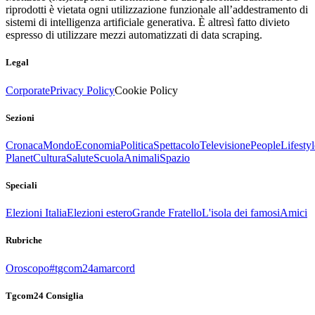
riprodotti è vietata ogni utilizzazione funzionale all’addestramento di
sistemi di intelligenza artificiale generativa. È altresì fatto divieto
espresso di utilizzare mezzi automatizzati di data scraping.
Legal
Corporate
Privacy Policy
Cookie Policy
Sezioni
Cronaca
Mondo
Economia
Politica
Spettacolo
Televisione
People
Lifestyl
Planet
Cultura
Salute
Scuola
Animali
Spazio
Speciali
Elezioni Italia
Elezioni estero
Grande Fratello
L'isola dei famosi
Amici
Rubriche
Oroscopo
#tgcom24amarcord
Tgcom24 Consiglia