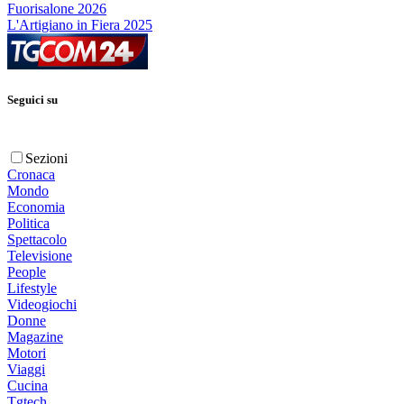
Fuorisalone 2026
L'Artigiano in Fiera 2025
Seguici su
Sezioni
Cronaca
Mondo
Economia
Politica
Spettacolo
Televisione
People
Lifestyle
Videogiochi
Donne
Magazine
Motori
Viaggi
Cucina
Tgtech