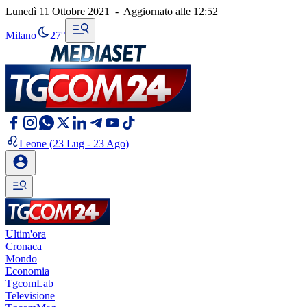
Lunedì 11 Ottobre 2021
-
Aggiornato alle
12:52
Milano
27°
Leone
(23 Lug - 23 Ago)
Ultim'ora
Cronaca
Mondo
Economia
TgcomLab
Televisione