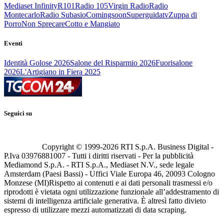
Mediaset Infinity
R101
Radio 105
Virgin Radio
Radio
Montecarlo
Radio Subasio
Comingsoon
Superguidatv
Zuppa di
Porro
Non Sprecare
Cotto e Mangiato
Eventi
Identità Golose 2026
Salone del Risparmio 2026
Fuorisalone
2026
L'Artigiano in Fiera 2025
Seguici su
Copyright © 1999-
2026
RTI S.p.A. Business Digital -
P.Iva 03976881007 - Tutti i diritti riservati - Per la pubblicità
Mediamond S.p.A. - RTI S.p.A., Mediaset N.V., sede legale
Amsterdam (Paesi Bassi) - Uffici Viale Europa 46, 20093 Cologno
Monzese (MI)
Rispetto ai contenuti e ai dati personali trasmessi e/o
riprodotti è vietata ogni utilizzazione funzionale all’addestramento di
sistemi di intelligenza artificiale generativa. È altresì fatto divieto
espresso di utilizzare mezzi automatizzati di data scraping.