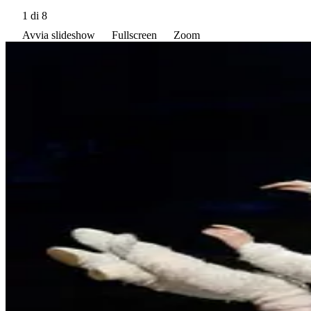
1
di 8
Avvia slideshow
Fullscreen
Zoom