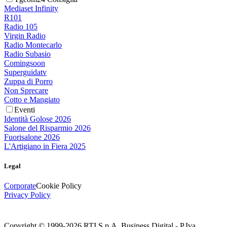
Mediaset Infinity
R101
Radio 105
Virgin Radio
Radio Montecarlo
Radio Subasio
Comingsoon
Superguidatv
Zuppa di Porro
Non Sprecare
Cotto e Mangiato
Eventi
Identità Golose 2026
Salone del Risparmio 2026
Fuorisalone 2026
L'Artigiano in Fiera 2025
Legal
Corporate
Cookie Policy
Privacy Policy
Copyright © 1999-
2026
RTI S.p.A. Business Digital - P.Iva