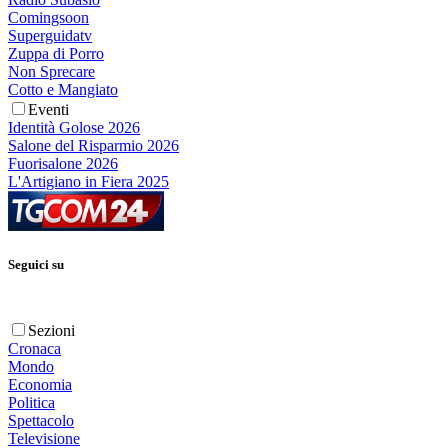
Comingsoon
Superguidatv
Zuppa di Porro
Non Sprecare
Cotto e Mangiato
Eventi
Identità Golose 2026
Salone del Risparmio 2026
Fuorisalone 2026
L'Artigiano in Fiera 2025
Seguici su
Sezioni
Cronaca
Mondo
Economia
Politica
Spettacolo
Televisione