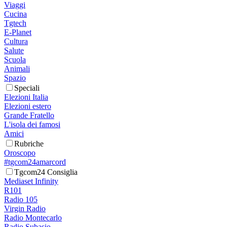
Viaggi
Cucina
Tgtech
E-Planet
Cultura
Salute
Scuola
Animali
Spazio
Speciali
Elezioni Italia
Elezioni estero
Grande Fratello
L'isola dei famosi
Amici
Rubriche
Oroscopo
#tgcom24amarcord
Tgcom24 Consiglia
Mediaset Infinity
R101
Radio 105
Virgin Radio
Radio Montecarlo
Radio Subasio