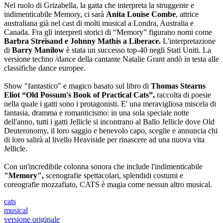
Nel ruolo di Grizabella, la gatta che interpreta la struggente e
indimenticabile Memory, ci sarà
Anita Louise Combe
, attrice
australiana già nel cast di molti musical a Londra, Australia e
Canada. Fra gli interpreti storici di “Memory” figurano nomi come
Barbra Streisand e Johnny Mathis a Liberace.
L'interpretazione
di
Barry Manilow
è stata un successo top-40 negli Stati Uniti. La
versione techno /dance della cantante Natalie Grant andò in testa alle
classifiche dance europee.
Show "fantastico" e magico basato sul libro di
Thomas Stearns
Eliot “Old Possum's Book of Practical Cats”,
raccolta di poesie
nella quale i gatti sono i protagonisti. E' una meravigliosa miscela di
fantasia, dramma e romanticismo: in una sola speciale notte
dell'anno, tutti i gatti Jellicle si incontrano al Ballo Jellicle dove Old
Deuteronomy, il loro saggio e benevolo capo, sceglie e annuncia chi
di loro salirà al livello Heaviside per rinascere ad una nuova vita
Jellicle.
Con un'incredibile colonna sonora che include l'indimenticabile
"Memory",
scenografie spettacolari, splendidi costumi e
coreografie mozzafiato, CATS è magia come nessun altro musical.
cats
musical
versione originale