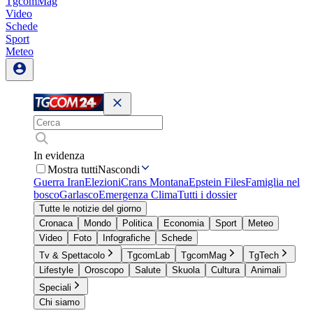
TgcomMag
Video
Schede
Sport
Meteo
In evidenza
Mostra tutti
Nascondi
Guerra Iran
Elezioni
Crans Montana
Epstein Files
Famiglia nel
bosco
Garlasco
Emergenza Clima
Tutti i dossier
Tutte le notizie del giorno
Cronaca
Mondo
Politica
Economia
Sport
Meteo
Video
Foto
Infografiche
Schede
Tv & Spettacolo
TgcomLab
TgcomMag
TgTech
Lifestyle
Oroscopo
Salute
Skuola
Cultura
Animali
Speciali
Chi siamo