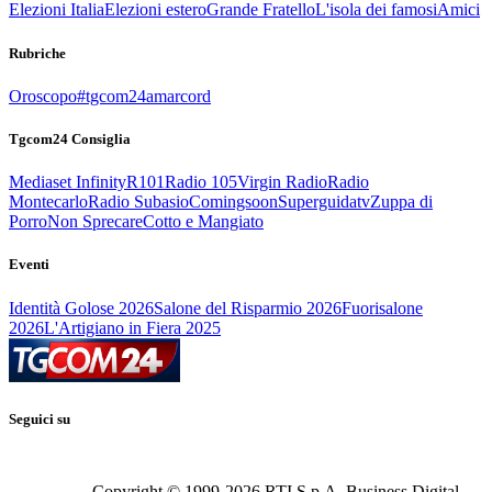
Elezioni Italia
Elezioni estero
Grande Fratello
L'isola dei famosi
Amici
Rubriche
Oroscopo
#tgcom24amarcord
Tgcom24 Consiglia
Mediaset Infinity
R101
Radio 105
Virgin Radio
Radio
Montecarlo
Radio Subasio
Comingsoon
Superguidatv
Zuppa di
Porro
Non Sprecare
Cotto e Mangiato
Eventi
Identità Golose 2026
Salone del Risparmio 2026
Fuorisalone
2026
L'Artigiano in Fiera 2025
Seguici su
Copyright © 1999-
2026
RTI S.p.A. Business Digital -