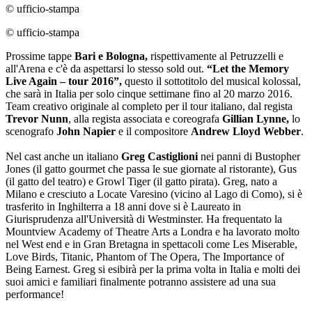
© ufficio-stampa
© ufficio-stampa
Prossime tappe
Bari e Bologna,
rispettivamente al Petruzzelli e
all'Arena e c'è da aspettarsi lo stesso sold out.
“Let the Memory
Live Again – tour 2016”,
questo il sottotitolo del musical kolossal,
che sarà in Italia per solo cinque settimane fino al 20 marzo 2016.
Team creativo originale al completo per il tour italiano, dal regista
Trevor Nunn
, alla regista associata e coreografa
Gillian Lynne,
lo
scenografo
John Napier
e il compositore
Andrew Lloyd Webber
.
Nel cast anche un italiano
Greg Castiglioni
nei panni di Bustopher
Jones (il gatto gourmet che passa le sue giornate al ristorante), Gus
(il gatto del teatro) e Growl Tiger (il gatto pirata). Greg, nato a
Milano e cresciuto a Locate Varesino (vicino al Lago di Como), si è
trasferito in Inghilterra a 18 anni dove si è Laureato in
Giurisprudenza all'Università di Westminster. Ha frequentato la
Mountview Academy of Theatre Arts a Londra e ha lavorato molto
nel West end e in Gran Bretagna in spettacoli come Les Miserable,
Love Birds, Titanic, Phantom of The Opera, The Importance of
Being Earnest. Greg si esibirà per la prima volta in Italia e molti dei
suoi amici e familiari finalmente potranno assistere ad una sua
performance!