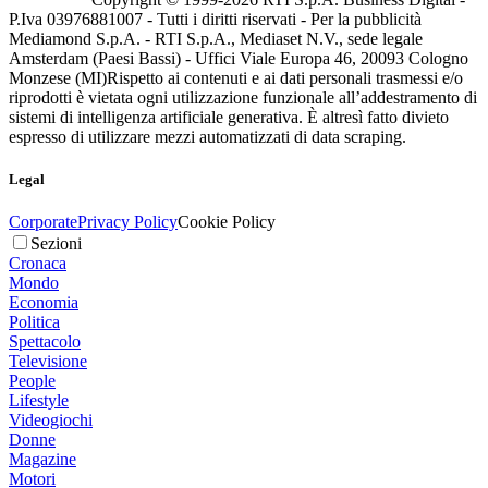
P.Iva 03976881007 - Tutti i diritti riservati - Per la pubblicità
Mediamond S.p.A. - RTI S.p.A., Mediaset N.V., sede legale
Amsterdam (Paesi Bassi) - Uffici Viale Europa 46, 20093 Cologno
Monzese (MI)
Rispetto ai contenuti e ai dati personali trasmessi e/o
riprodotti è vietata ogni utilizzazione funzionale all’addestramento di
sistemi di intelligenza artificiale generativa. È altresì fatto divieto
espresso di utilizzare mezzi automatizzati di data scraping.
Legal
Corporate
Privacy Policy
Cookie Policy
Sezioni
Cronaca
Mondo
Economia
Politica
Spettacolo
Televisione
People
Lifestyle
Videogiochi
Donne
Magazine
Motori