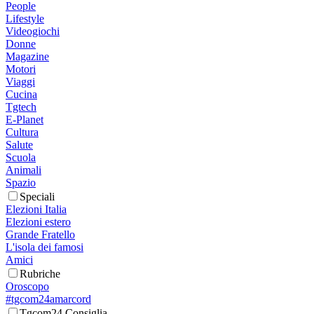
People
Lifestyle
Videogiochi
Donne
Magazine
Motori
Viaggi
Cucina
Tgtech
E-Planet
Cultura
Salute
Scuola
Animali
Spazio
Speciali
Elezioni Italia
Elezioni estero
Grande Fratello
L'isola dei famosi
Amici
Rubriche
Oroscopo
#tgcom24amarcord
Tgcom24 Consiglia