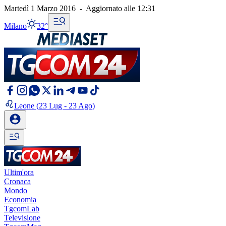
Martedì 1 Marzo 2016
-
Aggiornato alle
12:31
Milano
32°
Leone
(23 Lug - 23 Ago)
Ultim'ora
Cronaca
Mondo
Economia
TgcomLab
Televisione