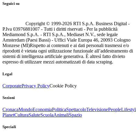
Seguici su
Copyright © 1999-
2026
RTI S.p.A. Business Digital -
P.Iva 03976881007 - Tutti i diritti riservati - Per la pubblicità
Mediamond S.p.A. - RTI S.p.A., Mediaset N.V., sede legale
Amsterdam (Paesi Bassi) - Uffici Viale Europa 46, 20093 Cologno
Monzese (MI)
Rispetto ai contenuti e ai dati personali trasmessi e/o
riprodotti è vietata ogni utilizzazione funzionale all’addestramento di
sistemi di intelligenza artificiale generativa. È altresì fatto divieto
espresso di utilizzare mezzi automatizzati di data scraping.
Legal
Corporate
Privacy Policy
Cookie Policy
Sezioni
Cronaca
Mondo
Economia
Politica
Spettacolo
Televisione
People
Lifestyl
Planet
Cultura
Salute
Scuola
Animali
Spazio
Speciali