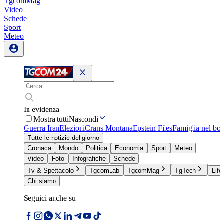
TgcomMag
Video
Schede
Sport
Meteo
In evidenza
Mostra tutti
Nascondi
Guerra Iran
Elezioni
Crans Montana
Epstein Files
Famiglia nel b
Tutte le notizie del giorno
Cronaca
Mondo
Politica
Economia
Sport
Meteo
Video
Foto
Infografiche
Schede
Tv & Spettacolo
TgcomLab
TgcomMag
TgTech
Lif
Chi siamo
Seguici anche su