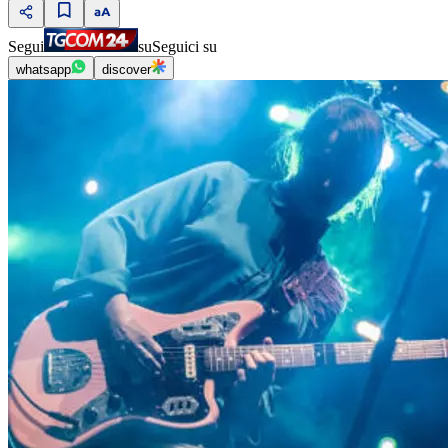
Segui
su
Seguici su
whatsapp
discover