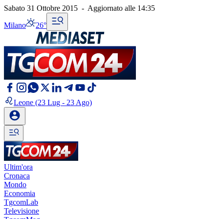
Sabato 31 Ottobre 2015
-
Aggiornato alle
14:35
Milano
26°
Leone
(23 Lug - 23 Ago)
Ultim'ora
Cronaca
Mondo
Economia
TgcomLab
Televisione