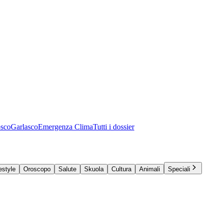
osco
Garlasco
Emergenza Clima
Tutti i dossier
estyle
Oroscopo
Salute
Skuola
Cultura
Animali
Speciali