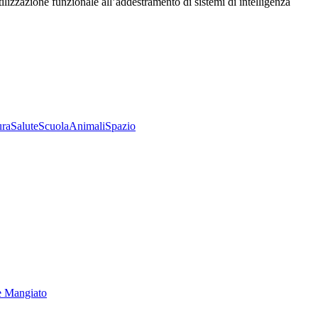
utilizzazione funzionale all’addestramento di sistemi di intelligenza
ura
Salute
Scuola
Animali
Spazio
e Mangiato