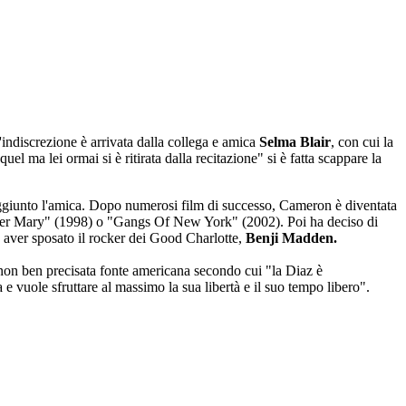
L'indiscrezione è arrivata dalla collega e amica
Selma Blair
, con cui la
 ma lei ormai si è ritirata dalla recitazione" si è fatta scappare la
ha aggiunto l'amica. Dopo numerosi film di successo, Cameron è diventata
 per Mary" (1998) o "Gangs Of New York" (2002). Poi ha deciso di
po aver sposato il rocker dei Good Charlotte,
Benji Madden.
na non ben precisata fonte americana secondo cui "la Diaz è
e vuole sfruttare al massimo la sua libertà e il suo tempo libero".