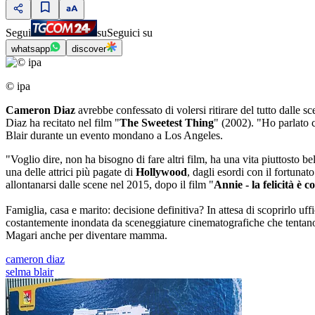
Segui
su
Seguici su
whatsapp
discover
© ipa
Cameron Diaz
avrebbe confessato di volersi ritirare del tutto dalle s
Diaz ha recitato nel film "
The Sweetest Thing
" (2002). "Ho parlato c
Blair durante un evento mondano a Los Angeles.
"Voglio dire, non ha bisogno di fare altri film, ha una vita piuttosto 
una delle attrici più pagate di
Hollywood
, dagli esordi con il fortunato
allontanarsi dalle scene nel 2015, dopo il film "
Annie - la felicità è c
Famiglia, casa e marito: decisione definitiva? In attesa di scoprirlo uf
costantemente inondata da sceneggiature cinematografiche che tentano di
Magari anche per diventare mamma.
cameron diaz
selma blair