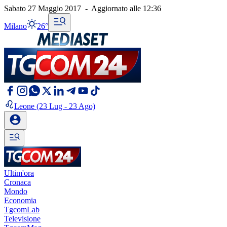
Sabato 27 Maggio 2017
-
Aggiornato alle
12:36
Milano
26°
Leone
(23 Lug - 23 Ago)
Ultim'ora
Cronaca
Mondo
Economia
TgcomLab
Televisione