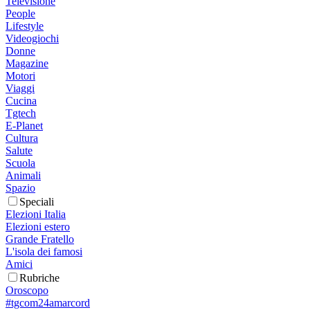
Televisione
People
Lifestyle
Videogiochi
Donne
Magazine
Motori
Viaggi
Cucina
Tgtech
E-Planet
Cultura
Salute
Scuola
Animali
Spazio
Speciali
Elezioni Italia
Elezioni estero
Grande Fratello
L'isola dei famosi
Amici
Rubriche
Oroscopo
#tgcom24amarcord