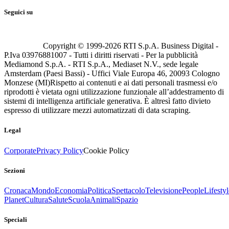
Seguici su
Copyright © 1999-
2026
RTI S.p.A. Business Digital -
P.Iva 03976881007 - Tutti i diritti riservati - Per la pubblicità
Mediamond S.p.A. - RTI S.p.A., Mediaset N.V., sede legale
Amsterdam (Paesi Bassi) - Uffici Viale Europa 46, 20093 Cologno
Monzese (MI)
Rispetto ai contenuti e ai dati personali trasmessi e/o
riprodotti è vietata ogni utilizzazione funzionale all’addestramento di
sistemi di intelligenza artificiale generativa. È altresì fatto divieto
espresso di utilizzare mezzi automatizzati di data scraping.
Legal
Corporate
Privacy Policy
Cookie Policy
Sezioni
Cronaca
Mondo
Economia
Politica
Spettacolo
Televisione
People
Lifestyl
Planet
Cultura
Salute
Scuola
Animali
Spazio
Speciali