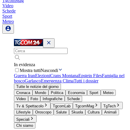
TgcomMag
Video
Schede
Sport
Meteo
In evidenza
Mostra tutti
Nascondi
Guerra Iran
Elezioni
Crans Montana
Epstein Files
Famiglia nel
bosco
Garlasco
Emergenza Clima
Tutti i dossier
Tutte le notizie del giorno
Cronaca
Mondo
Politica
Economia
Sport
Meteo
Video
Foto
Infografiche
Schede
Tv & Spettacolo
TgcomLab
TgcomMag
TgTech
Lifestyle
Oroscopo
Salute
Skuola
Cultura
Animali
Speciali
Chi siamo