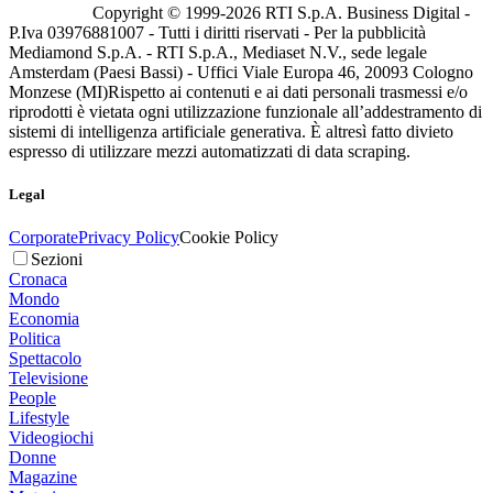
Copyright © 1999-
2026
RTI S.p.A. Business Digital -
P.Iva 03976881007 - Tutti i diritti riservati - Per la pubblicità
Mediamond S.p.A. - RTI S.p.A., Mediaset N.V., sede legale
Amsterdam (Paesi Bassi) - Uffici Viale Europa 46, 20093 Cologno
Monzese (MI)
Rispetto ai contenuti e ai dati personali trasmessi e/o
riprodotti è vietata ogni utilizzazione funzionale all’addestramento di
sistemi di intelligenza artificiale generativa. È altresì fatto divieto
espresso di utilizzare mezzi automatizzati di data scraping.
Legal
Corporate
Privacy Policy
Cookie Policy
Sezioni
Cronaca
Mondo
Economia
Politica
Spettacolo
Televisione
People
Lifestyle
Videogiochi
Donne
Magazine