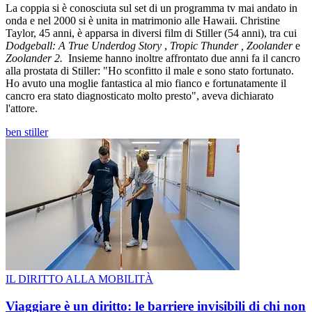
La coppia si è conosciuta sul set di un programma tv mai andato in
onda e nel 2000 si è unita in matrimonio alle Hawaii. Christine
Taylor, 45 anni, è apparsa in diversi film di Stiller (54 anni), tra cui
Dodgeball: A True Underdog Story
,
Tropic Thunder , Zoolander
e
Zoolander 2.
Insieme hanno inoltre affrontato due anni fa il cancro
alla prostata di Stiller: "Ho sconfitto il male e sono stato fortunato.
Ho avuto una moglie fantastica al mio fianco e fortunatamente il
cancro era stato diagnosticato molto presto", aveva dichiarato
l'attore.
ben stiller
IL DIRITTO ALLA MOBILITÀ
Viaggiare è un diritto: le barriere invisibili di chi non