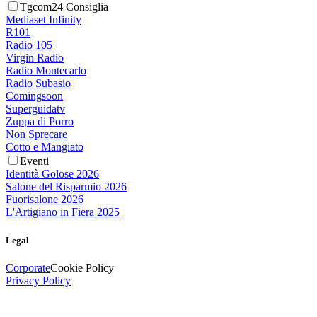
Tgcom24 Consiglia
Mediaset Infinity
R101
Radio 105
Virgin Radio
Radio Montecarlo
Radio Subasio
Comingsoon
Superguidatv
Zuppa di Porro
Non Sprecare
Cotto e Mangiato
Eventi
Identità Golose 2026
Salone del Risparmio 2026
Fuorisalone 2026
L'Artigiano in Fiera 2025
Legal
Corporate
Cookie Policy
Privacy Policy