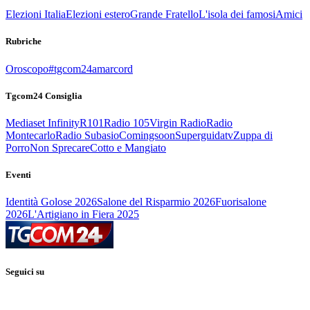
Elezioni Italia
Elezioni estero
Grande Fratello
L'isola dei famosi
Amici
Rubriche
Oroscopo
#tgcom24amarcord
Tgcom24 Consiglia
Mediaset Infinity
R101
Radio 105
Virgin Radio
Radio
Montecarlo
Radio Subasio
Comingsoon
Superguidatv
Zuppa di
Porro
Non Sprecare
Cotto e Mangiato
Eventi
Identità Golose 2026
Salone del Risparmio 2026
Fuorisalone
2026
L'Artigiano in Fiera 2025
Seguici su