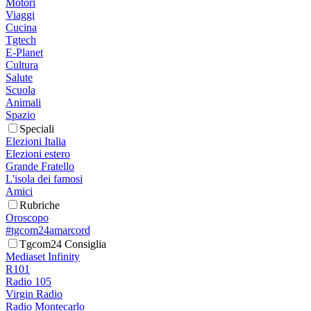
Motori
Viaggi
Cucina
Tgtech
E-Planet
Cultura
Salute
Scuola
Animali
Spazio
Speciali
Elezioni Italia
Elezioni estero
Grande Fratello
L'isola dei famosi
Amici
Rubriche
Oroscopo
#tgcom24amarcord
Tgcom24 Consiglia
Mediaset Infinity
R101
Radio 105
Virgin Radio
Radio Montecarlo