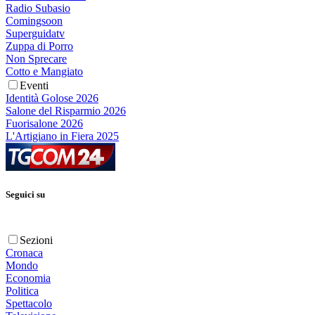
Radio Subasio
Comingsoon
Superguidatv
Zuppa di Porro
Non Sprecare
Cotto e Mangiato
Eventi
Identità Golose 2026
Salone del Risparmio 2026
Fuorisalone 2026
L'Artigiano in Fiera 2025
Seguici su
Sezioni
Cronaca
Mondo
Economia
Politica
Spettacolo