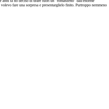
 anni fa ho deciso di tirare fuori un "romanzetto" dall'enorme
i volevo fare una sorpresa e presentarglielo finito. Purtroppo nemmeno