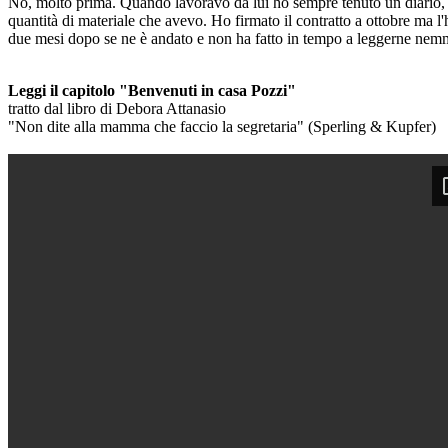
No, molto prima. Quando lavoravo da lui ho sempre tenuto un diario, p
quantità di materiale che avevo. Ho firmato il contratto a ottobre ma
due mesi dopo se ne è andato e non ha fatto in tempo a leggerne nem
Leggi il capitolo "Benvenuti in casa Pozzi"
tratto dal libro di Debora Attanasio
"Non dite alla mamma che faccio la segretaria" (Sperling & Kupfer)