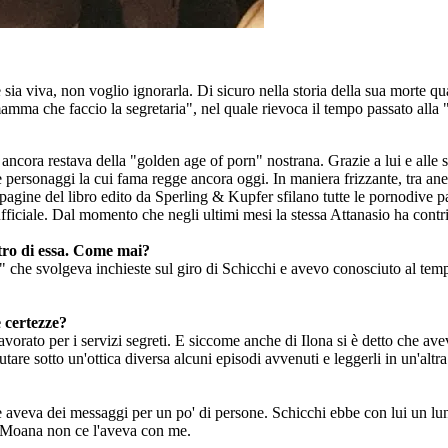
e sia viva, non voglio ignorarla. Di sicuro nella storia della sua morte 
 mamma che faccio la segretaria", nel quale rievoca il tempo passato all
e ancora restava della "golden age of porn" nostrana. Grazie a lui e all
re personaggi la cui fama regge ancora oggi. In maniera frizzante, tra ane
 pagine del libro edito da Sperling & Kupfer sfilano tutte le pornodive 
ficiale. Dal momento che negli ultimi mesi la stessa Attanasio ha contribu
tro di essa. Come mai?
" che svolgeva inchieste sul giro di Schicchi e avevo conosciuto al tem
e certezze?
ato per i servizi segreti. E siccome anche di Ilona si è detto che aveva 
re sotto un'ottica diversa alcuni episodi avvenuti e leggerli in un'altra
veva dei messaggi per un po' di persone. Schicchi ebbe con lui un lung
e Moana non ce l'aveva con me.