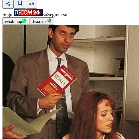
Segui
su
Seguici su
whatsapp
discover