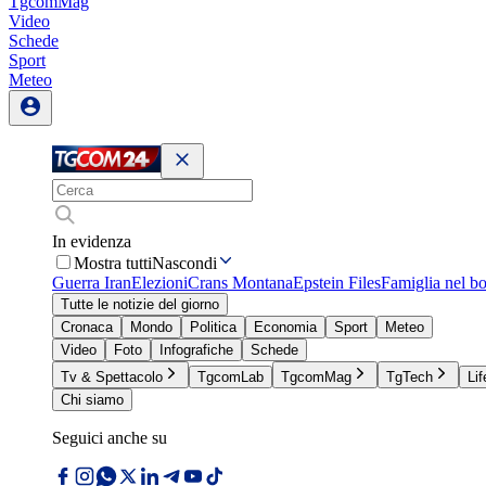
TgcomMag
Video
Schede
Sport
Meteo
In evidenza
Mostra tutti
Nascondi
Guerra Iran
Elezioni
Crans Montana
Epstein Files
Famiglia nel b
Tutte le notizie del giorno
Cronaca
Mondo
Politica
Economia
Sport
Meteo
Video
Foto
Infografiche
Schede
Tv & Spettacolo
TgcomLab
TgcomMag
TgTech
Lif
Chi siamo
Seguici anche su