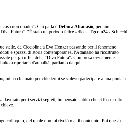
qualcosa non quadra". Chi parla è
Debora Attanasio
, per anni
a "Diva Futura". "È stato un periodo felice - dice a Tgcom24 - Schicchi
e sue stelle, da Cicciolina a Eva Henger passando per il fenomeno
ddoti e sprazzi di storia contemporanea, l'Attanasio ha ricostruito
passate per gli uffici della "Diva Futura". Compresa ovviamente
ito a riportarla d'attualità, partiamo da qui.
po, mi ha chiamato per chiedermi se volevo partecipare a una puntata
lavorato per i servizi segreti, ho pensato subito che ci fosse sotto
 chiave.
o colloquio, del quale non mi rivelò mai il contenuto. Poi questa