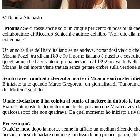
© Debora Attanasio
"
Moana
? Se ci fosse anche solo un cinque per cento di possibilità ch
collaboratrice di Riccardo Schicchi e autrice del libro "Non dite alla
era geniale".
Un anno fa il re dell'hard italiano se ne andava, portandosi via ciò ch
Moana Pozzi, tra gli anni 80 e 90 il porno italiano è riuscito a costrui
quegli anni, che ha vissuto in prima persona dal 1992 in avanti. Nelle
Moana, la cui morte viene trattata senza gettare ombre sulla versione uf
Sembri aver cambiato idea sulla morte di Moana e sui misteri die
È iniziato tutto quando Marco Gregoretti, un giornalista di "Panorama
di "Mistero" su di lei.
Quale rivelazione ti ha colpita al punto di mettere in dubbio le tu
Erano stati mostrati alcuni documenti che provano che Moana aveva lavor
qualcosa sotto che non quadrava. Da quel momento ho iniziato a rivaluta
Per esempio?
Qualche mese dopo la morte, venne in ufficio un medium dicendo che a
persona chiese di parlare con me e mi disse di non preoccuparmi, ch