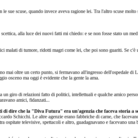
n le sue scuse, quando invece aveva ragione lei. Tra l'altro scuse molto 
scettica, alla luce dei nuovi fatti mi chiedo: e se non fosse stato un
i malati di tumore, ridotti magri come lei, che poi sono guariti. Se c'è 
o mai oltre un certo punto, si fermavano all'ingresso dell'ospedale di L
ggio osceno ma oggi è evidente che la gente la ama.
n giro di relazioni fatto di politici, intellettuali e qualche amico pers
aravano amici, fidanzati...
ti di dire che la "Diva Futura" era un'agenzia che faceva storia a s
ccardo Schicchi. Le altre agenzie erano fabbriche di carne, che facevan
ra ospitate televisive, spettacoli e altro, guadagnavano e facevano una b