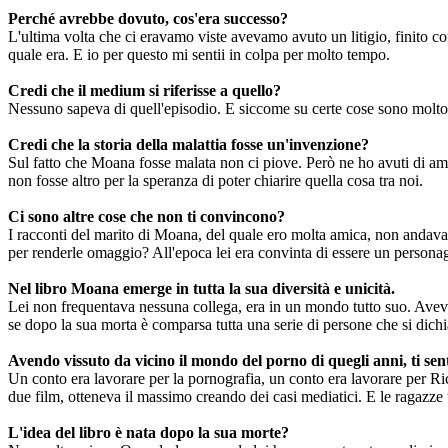
Perché avrebbe dovuto, cos'era successo?
L'ultima volta che ci eravamo viste avevamo avuto un litigio, finito co
quale era. E io per questo mi sentii in colpa per molto tempo.
Credi che il medium si riferisse a quello?
Nessuno sapeva di quell'episodio. E siccome su certe cose sono molto 
Credi che la storia della malattia fosse un'invenzione?
Sul fatto che Moana fosse malata non ci piove. Però ne ho avuti di amic
non fosse altro per la speranza di poter chiarire quella cosa tra noi.
Ci sono altre cose che non ti convincono?
I racconti del marito di Moana, del quale ero molta amica, non andavan
per renderle omaggio? All'epoca lei era convinta di essere un persona
Nel libro Moana emerge in tutta la sua diversità e unicità.
Lei non frequentava nessuna collega, era in un mondo tutto suo. Aveva u
se dopo la sua morta è comparsa tutta una serie di persone che si dichi
Avendo vissuto da vicino il mondo del porno di quegli anni, ti sen
Un conto era lavorare per la pornografia, un conto era lavorare per Ri
due film, otteneva il massimo creando dei casi mediatici. E le ragazze t
L'idea del libro è nata dopo la sua morte?