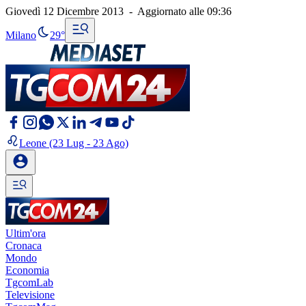
Giovedì 12 Dicembre 2013
-
Aggiornato alle
09:36
Milano
29°
Leone
(23 Lug - 23 Ago)
Ultim'ora
Cronaca
Mondo
Economia
TgcomLab
Televisione