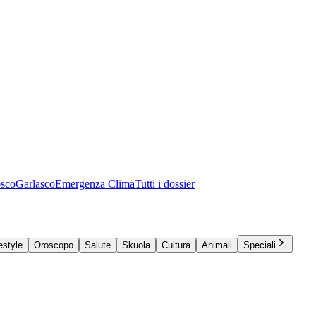
osco
Garlasco
Emergenza Clima
Tutti i dossier
estyle
Oroscopo
Salute
Skuola
Cultura
Animali
Speciali