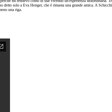
erché mi rendevo conto di star vivendo un'esperienza straordinaria. Tre
 l'ho detto solo a Eva Henger, che è rimasta una grande amica. A Schicch
meno una riga.