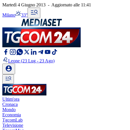
Martedì 4 Giugno 2013
-
Aggiornato alle
11:41
Milano
33°
Leone
(23 Lug - 23 Ago)
Ultim'ora
Cronaca
Mondo
Economia
TgcomLab
Televisione