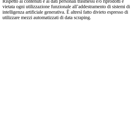
Rispetto ai contenuti e ai dati personali trasmessi e/o riprodotti è
vietata ogni utilizzazione funzionale all’addestramento di sistemi di
intelligenza artificiale generativa. È altresì fatto divieto espresso di
utilizzare mezzi automatizzati di data scraping.