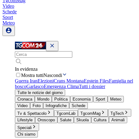
TgcomMag
Video
Schede
Sport
Meteo
In evidenza
Mostra tutti
Nascondi
Guerra Iran
Elezioni
Crans Montana
Epstein Files
Famiglia nel
bosco
Garlasco
Emergenza Clima
Tutti i dossier
Tutte le notizie del giorno
Cronaca
Mondo
Politica
Economia
Sport
Meteo
Video
Foto
Infografiche
Schede
Tv & Spettacolo
TgcomLab
TgcomMag
TgTech
Lifestyle
Oroscopo
Salute
Skuola
Cultura
Animali
Speciali
Chi siamo