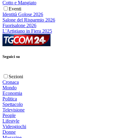
Cotto e Mangiato
Eventi
Identità Golose 2026
Salone del Risparmio 2026
Fuorisalone 2026
L'Artigiano in Fiera 2025
Seguici su
Sezioni
Cronaca
Mondo
Economia
Politica
Spettacolo
Televisione
People
Lifestyle
Videogiochi
Donne
Magazine