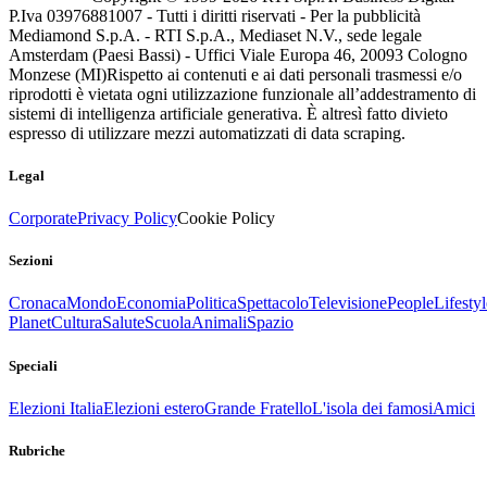
P.Iva 03976881007 - Tutti i diritti riservati - Per la pubblicità
Mediamond S.p.A. - RTI S.p.A., Mediaset N.V., sede legale
Amsterdam (Paesi Bassi) - Uffici Viale Europa 46, 20093 Cologno
Monzese (MI)
Rispetto ai contenuti e ai dati personali trasmessi e/o
riprodotti è vietata ogni utilizzazione funzionale all’addestramento di
sistemi di intelligenza artificiale generativa. È altresì fatto divieto
espresso di utilizzare mezzi automatizzati di data scraping.
Legal
Corporate
Privacy Policy
Cookie Policy
Sezioni
Cronaca
Mondo
Economia
Politica
Spettacolo
Televisione
People
Lifestyl
Planet
Cultura
Salute
Scuola
Animali
Spazio
Speciali
Elezioni Italia
Elezioni estero
Grande Fratello
L'isola dei famosi
Amici
Rubriche