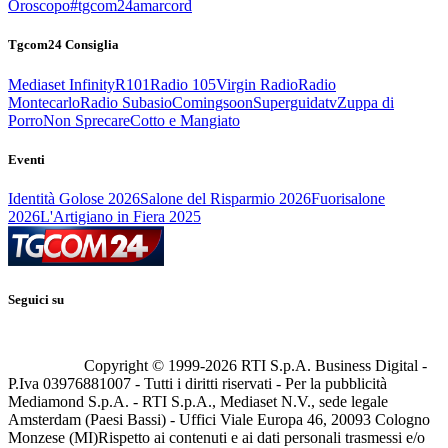
Oroscopo
#tgcom24amarcord
Tgcom24 Consiglia
Mediaset Infinity
R101
Radio 105
Virgin Radio
Radio
Montecarlo
Radio Subasio
Comingsoon
Superguidatv
Zuppa di
Porro
Non Sprecare
Cotto e Mangiato
Eventi
Identità Golose 2026
Salone del Risparmio 2026
Fuorisalone
2026
L'Artigiano in Fiera 2025
Seguici su
Copyright © 1999-
2026
RTI S.p.A. Business Digital -
P.Iva 03976881007 - Tutti i diritti riservati - Per la pubblicità
Mediamond S.p.A. - RTI S.p.A., Mediaset N.V., sede legale
Amsterdam (Paesi Bassi) - Uffici Viale Europa 46, 20093 Cologno
Monzese (MI)
Rispetto ai contenuti e ai dati personali trasmessi e/o