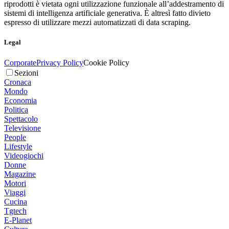
riprodotti è vietata ogni utilizzazione funzionale all’addestramento di
sistemi di intelligenza artificiale generativa. È altresì fatto divieto
espresso di utilizzare mezzi automatizzati di data scraping.
Legal
Corporate
Privacy Policy
Cookie Policy
Sezioni
Cronaca
Mondo
Economia
Politica
Spettacolo
Televisione
People
Lifestyle
Videogiochi
Donne
Magazine
Motori
Viaggi
Cucina
Tgtech
E-Planet