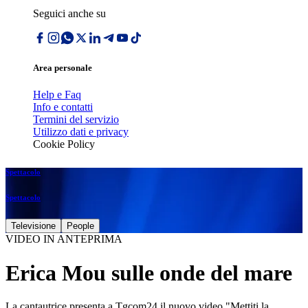
Seguici anche su
Area personale
Help e Faq
Info e contatti
Termini del servizio
Utilizzo dati e privacy
Cookie Policy
Spettacolo
Spettacolo
Televisione
People
VIDEO IN ANTEPRIMA
Erica Mou sulle onde del mare
La cantautrice presenta a Tgcom24 il nuovo video "Mettiti la