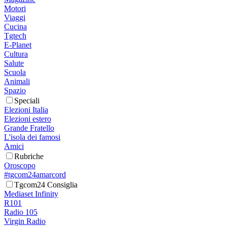
Motori
Viaggi
Cucina
Tgtech
E-Planet
Cultura
Salute
Scuola
Animali
Spazio
Speciali
Elezioni Italia
Elezioni estero
Grande Fratello
L'isola dei famosi
Amici
Rubriche
Oroscopo
#tgcom24amarcord
Tgcom24 Consiglia
Mediaset Infinity
R101
Radio 105
Virgin Radio