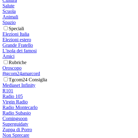
Cultura
Salute
Scuola
Animali
Spazio
Speciali
Elezioni Italia
Elezioni estero
Grande Fratello
L'isola dei famosi
Amici
Rubriche
Oroscopo
#tgcom24amarcord
Tgcom24 Consiglia
Mediaset Infinity
R101
Radio 105
Virgin Radio
Radio Montecarlo
Radio Subasio
Comingsoon
Superguidatv
Zuppa di Porro
Non Sprecare