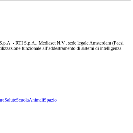
d S.p.A. - RTI S.p.A., Mediaset N.V., sede legale Amsterdam (Paesi
utilizzazione funzionale all’addestramento di sistemi di intelligenza
ura
Salute
Scuola
Animali
Spazio