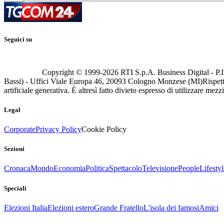
Seguici su
Copyright © 1999-
2026
RTI S.p.A. Business Digital - P.I
Bassi) - Uffici Viale Europa 46, 20093 Cologno Monzese (MI)
Rispett
artificiale generativa. È altresì fatto divieto espresso di utilizzare mez
Legal
Corporate
Privacy Policy
Cookie Policy
Sezioni
Cronaca
Mondo
Economia
Politica
Spettacolo
Televisione
People
Lifestyl
Speciali
Elezioni Italia
Elezioni estero
Grande Fratello
L'isola dei famosi
Amici