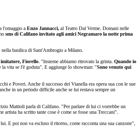
ua l'omaggio a
Enzo Jannacci,
al Teatro Dal Verme. Domani nelle
imo
sms di Califano invitato agli amici Negramaro la notte prima
, nella basilica di Sant'Ambrogio a Milano.
 imitatore, Fiorello
. "Insieme abbiamo ritrovato la grinta.
Quando io
la vita se l'è goduta". E aggiunge lo showman: "
Sono venuto qui
chi e Poveri. Anche il successo dei Vianella era opera sua con le sue
anche in un periodo difficile anche se lui restava sempre un
io Mattioli parla di Califano. "Per parlare di lui ci vorrebbe un
e artista ha scritto tante cose è come se fosse una Treccani".
i. E poi non va escluso il ritorno, come racconta una sua canzone",