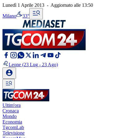
Lunedì 1 Aprile 2013
-
Aggiornato alle
13:50
Milano
33°
Leone
(23 Lug - 23 Ago)
Ultim'ora
Cronaca
Mondo
Economia
TgcomLab
Televisione