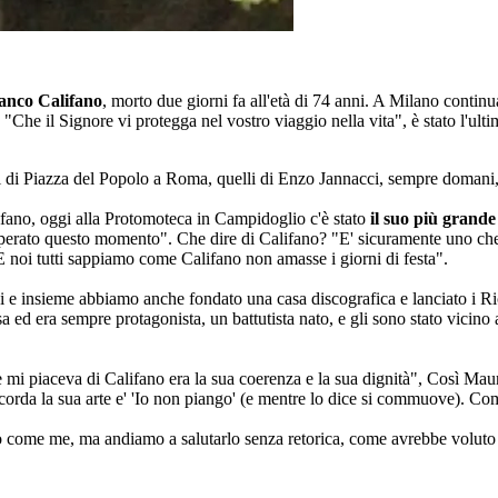
anco Califano
, morto due giorni fa all'età di 74 anni. A Milano contin
na. "Che il Signore vi protegga nel vostro viaggio nella vita", è stato l'ult
isti di Piazza del Popolo a Roma, quelli di Enzo Jannacci, sempre domani
fano, oggi alla Protomoteca in Campidoglio c'è stato
il suo più grande
perato questo momento". Che dire di Califano? "E' sicuramente uno che 
 E noi tutti sappiamo come Califano non amasse i giorni di festa".
 e insieme abbiamo anche fondato una casa discografica e lanciato i Ric
ed era sempre protagonista, un battutista nato, e gli sono stato vicino 
mi piaceva di Califano era la sua coerenza e la sua dignità", Così Mauriz
corda la sua arte e' 'Io non piango' (e mentre lo dice si commuove). Com
come me, ma andiamo a salutarlo senza retorica, come avrebbe voluto lu