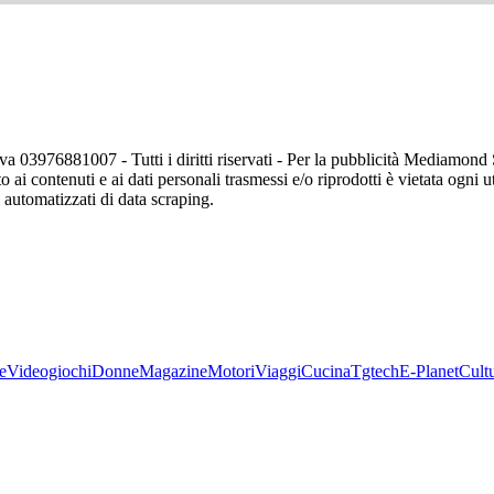
va 03976881007 - Tutti i diritti riservati - Per la pubblicità Mediamon
o ai contenuti e ai dati personali trasmessi e/o riprodotti è vietata ogni 
zi automatizzati di data scraping.
e
Videogiochi
Donne
Magazine
Motori
Viaggi
Cucina
Tgtech
E-Planet
Cult