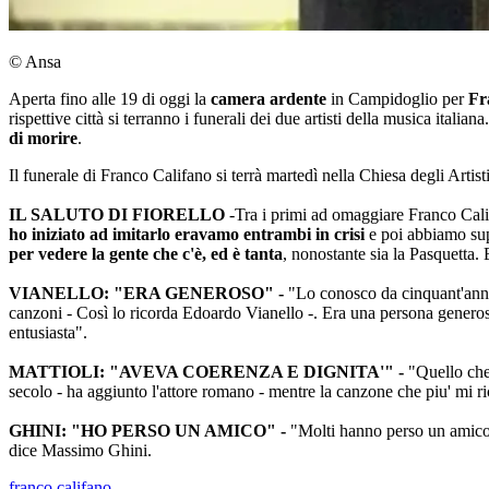
© Ansa
Aperta fino alle 19 di oggi la
camera ardente
in Campidoglio per
Fr
rispettive città si terranno i funerali dei due artisti della musica italia
di morire
.
Il funerale di Franco Califano si terrà martedì nella Chiesa degli Art
IL SALUTO DI FIORELLO
-Tra i primi ad omaggiare Franco Cali
ho iniziato ad imitarlo eravamo entrambi in crisi
e poi abbiamo su
per vedere la gente che c'è, ed è tanta
, nonostante sia la Pasquetta.
VIANELLO: "ERA GENEROSO" -
"Lo conosco da cinquant'anni
canzoni - Così lo ricorda Edoardo Vianello -. Era una persona generosa 
entusiasta".
MATTIOLI: "AVEVA COERENZA E DIGNITA'" -
"Quello che 
secolo - ha aggiunto l'attore romano - mentre la canzone che piu' mi ri
GHINI: "HO PERSO UN AMICO" -
"Molti hanno perso un amico 
dice Massimo Ghini.
franco califano