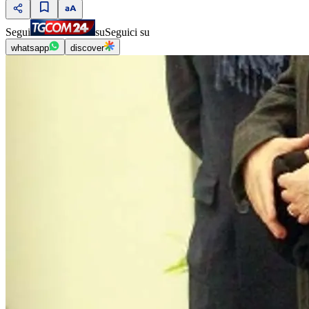
Segui
su
Seguici su
whatsapp
discover