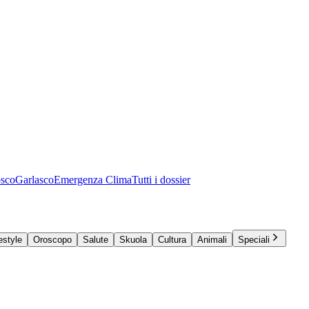
osco
Garlasco
Emergenza Clima
Tutti i dossier
estyle
Oroscopo
Salute
Skuola
Cultura
Animali
Speciali