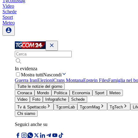
TgcomMag
Video
Schede
Sport
Meteo
In evidenza
Mostra tutti
Nascondi
Guerra Iran
Elezioni
Crans Montana
Epstein Files
Famiglia nel b
Tutte le notizie del giorno
Cronaca
Mondo
Politica
Economia
Sport
Meteo
Video
Foto
Infografiche
Schede
Tv & Spettacolo
TgcomLab
TgcomMag
TgTech
Lif
Chi siamo
Seguici anche su