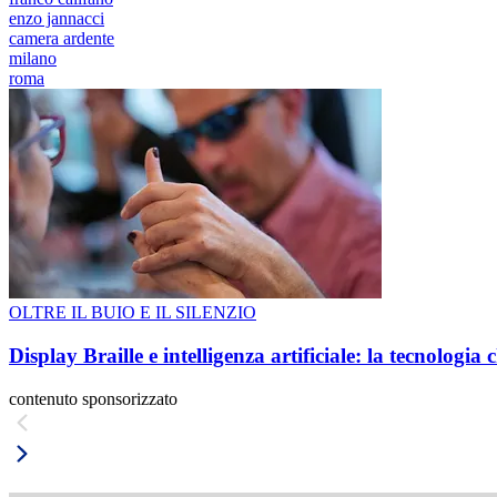
enzo jannacci
camera ardente
milano
roma
OLTRE IL BUIO E IL SILENZIO
Display Braille e intelligenza artificiale: la tecnologi
contenuto sponsorizzato