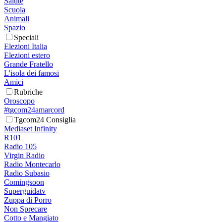
Salute
Scuola
Animali
Spazio
Speciali
Elezioni Italia
Elezioni estero
Grande Fratello
L'isola dei famosi
Amici
Rubriche
Oroscopo
#tgcom24amarcord
Tgcom24 Consiglia
Mediaset Infinity
R101
Radio 105
Virgin Radio
Radio Montecarlo
Radio Subasio
Comingsoon
Superguidatv
Zuppa di Porro
Non Sprecare
Cotto e Mangiato