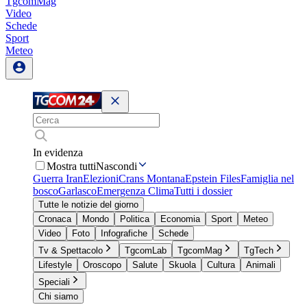
TgcomMag
Video
Schede
Sport
Meteo
In evidenza
Mostra tutti
Nascondi
Guerra Iran
Elezioni
Crans Montana
Epstein Files
Famiglia nel
bosco
Garlasco
Emergenza Clima
Tutti i dossier
Tutte le notizie del giorno
Cronaca
Mondo
Politica
Economia
Sport
Meteo
Video
Foto
Infografiche
Schede
Tv & Spettacolo
TgcomLab
TgcomMag
TgTech
Lifestyle
Oroscopo
Salute
Skuola
Cultura
Animali
Speciali
Chi siamo