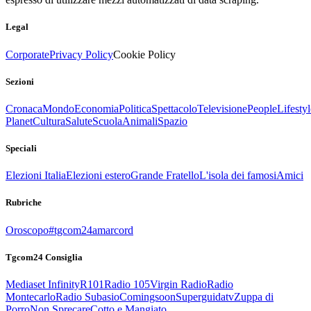
Legal
Corporate
Privacy Policy
Cookie Policy
Sezioni
Cronaca
Mondo
Economia
Politica
Spettacolo
Televisione
People
Lifestyl
Planet
Cultura
Salute
Scuola
Animali
Spazio
Speciali
Elezioni Italia
Elezioni estero
Grande Fratello
L'isola dei famosi
Amici
Rubriche
Oroscopo
#tgcom24amarcord
Tgcom24 Consiglia
Mediaset Infinity
R101
Radio 105
Virgin Radio
Radio
Montecarlo
Radio Subasio
Comingsoon
Superguidatv
Zuppa di
Porro
Non Sprecare
Cotto e Mangiato