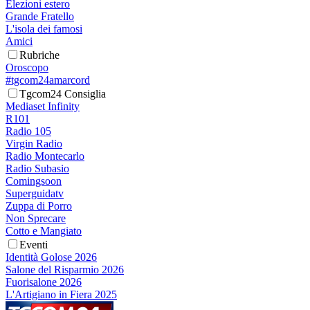
Elezioni estero
Grande Fratello
L'isola dei famosi
Amici
Rubriche
Oroscopo
#tgcom24amarcord
Tgcom24 Consiglia
Mediaset Infinity
R101
Radio 105
Virgin Radio
Radio Montecarlo
Radio Subasio
Comingsoon
Superguidatv
Zuppa di Porro
Non Sprecare
Cotto e Mangiato
Eventi
Identità Golose 2026
Salone del Risparmio 2026
Fuorisalone 2026
L'Artigiano in Fiera 2025