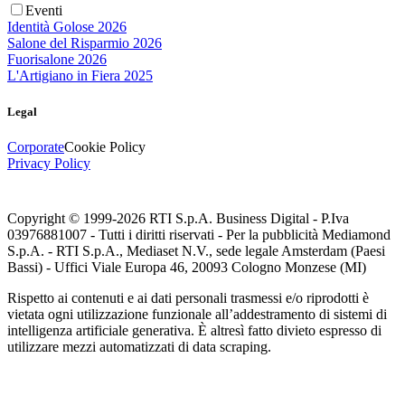
Eventi
Identità Golose 2026
Salone del Risparmio 2026
Fuorisalone 2026
L'Artigiano in Fiera 2025
Legal
Corporate
Cookie Policy
Privacy Policy
Copyright © 1999-
2026
RTI S.p.A. Business Digital - P.Iva
03976881007 - Tutti i diritti riservati - Per la pubblicità Mediamond
S.p.A. - RTI S.p.A., Mediaset N.V., sede legale Amsterdam (Paesi
Bassi) - Uffici Viale Europa 46, 20093 Cologno Monzese (MI)
Rispetto ai contenuti e ai dati personali trasmessi e/o riprodotti è
vietata ogni utilizzazione funzionale all’addestramento di sistemi di
intelligenza artificiale generativa. È altresì fatto divieto espresso di
utilizzare mezzi automatizzati di data scraping.