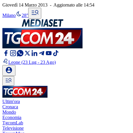
Giovedì 14 Marzo 2013
-
Aggiornato alle
14:54
Milano
28°
Leone
(23 Lug - 23 Ago)
Ultim'ora
Cronaca
Mondo
Economia
TgcomLab
Televisione