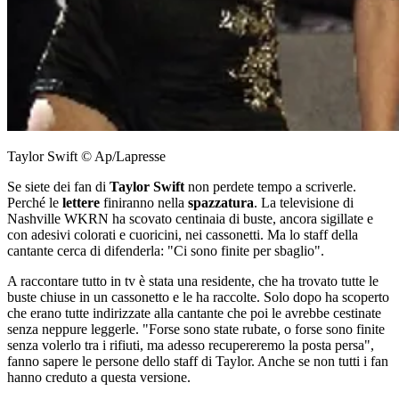
Taylor Swift © Ap/Lapresse
Se siete dei fan di
Taylor Swift
non perdete tempo a scriverle.
Perché le
lettere
finiranno nella
spazzatura
. La televisione di
Nashville WKRN ha scovato centinaia di buste, ancora sigillate e
con adesivi colorati e cuoricini, nei cassonetti. Ma lo staff della
cantante cerca di difenderla: "Ci sono finite per sbaglio".
A raccontare tutto in tv è stata una residente, che ha trovato tutte le
buste chiuse in un cassonetto e le ha raccolte. Solo dopo ha scoperto
che erano tutte indirizzate alla cantante che poi le avrebbe cestinate
senza neppure leggerle. "Forse sono state rubate, o forse sono finite
senza volerlo tra i rifiuti, ma adesso recupereremo la posta persa",
fanno sapere le persone dello staff di Taylor. Anche se non tutti i fan
hanno creduto a questa versione.