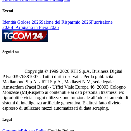
Eventi
Identità Golose 2026
Salone del Risparmio 2026
Fuorisalone
2026
L'Artigiano in Fiera 2025
Seguici su
Copyright © 1999-
2026
RTI S.p.A. Business Digital -
P.Iva 03976881007 - Tutti i diritti riservati - Per la pubblicità
Mediamond S.p.A. - RTI S.p.A., Mediaset N.V., sede legale
Amsterdam (Paesi Bassi) - Uffici Viale Europa 46, 20093 Cologno
Monzese (MI)
Rispetto ai contenuti e ai dati personali trasmessi e/o
riprodotti è vietata ogni utilizzazione funzionale all’addestramento di
sistemi di intelligenza artificiale generativa. È altresì fatto divieto
espresso di utilizzare mezzi automatizzati di data scraping.
Legal
Corporate
Privacy Policy
Cookie Policy