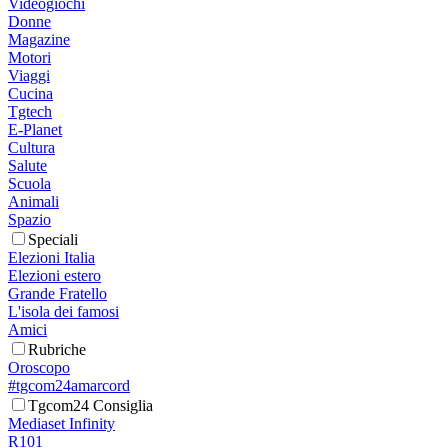
Videogiochi
Donne
Magazine
Motori
Viaggi
Cucina
Tgtech
E-Planet
Cultura
Salute
Scuola
Animali
Spazio
Speciali
Elezioni Italia
Elezioni estero
Grande Fratello
L'isola dei famosi
Amici
Rubriche
Oroscopo
#tgcom24amarcord
Tgcom24 Consiglia
Mediaset Infinity
R101