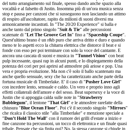
del tutto arrangiamento sul finale, spesso dando anche spazio alla
vocalità e al falsetto di Justin. Insomma più di un'ora musica senza
stop e pausa per canzoni che si susseguono non lasciando un attimo
di respiro all'ascoltatore, rapito da milioni di suoni diversi ma
armonicamente incastrati. In "The 20/20 Experience" si balla e
anche tanto dal primo singolo "
Suit & Tie
" alle percussioni
scatenate di "
Let The Groove Get In
" fino a "
Spaceship Coupe
".
Quest'ultimo brano è un r&b puro che arriva dritto e duro e quando
meno te lo aspetti ecco la chitarra elettrica che distorce il beat e si
fonde con esso per poi terminare con solo la voce del cantante. E
ancora una cascata di suoni e musica in
"Tunnel Vision
" con beat
pulp incessante, quasi rap in alcuni punti, e lo dispiegamento della
potenza dei cori per poi aprirsi ad atmosfere più ariose e pop. Una
vera e propria evoluzione. Ma non c'è solo il ballo scantenato ma
anche quello sensuale, sexy che ha caratterizzato anche parte della
fortuna musicale di Timberlake. E' il caso di "
Pusher Love Girl
"
con incedere lento, sensuale e caldo. Un vero e proprio inno agli
effetti collaterali dell'amore e del sesso. Beat supersexy e la voce di
Justin che si appoggia calda sulle note in "
Strawberry
Bubblegum
", il lentone "
That Girl
" e le atmosfere rarefatte della
chiusura "
Blue Ocean Floor
". Poi c'è il secondo singolo
"Mirrors
"
che ricalca il classico stile "alla Timberlake" e menzione speciale a
"
Don’t Hold The Wall
" con il rumore dei grilli d'estate a inizio e
fine canzone tra percussioni, un tocco di elettronica e un finale quasi
tribale. Pensate che sia finita qui? No, la stessa canzone si chiude in