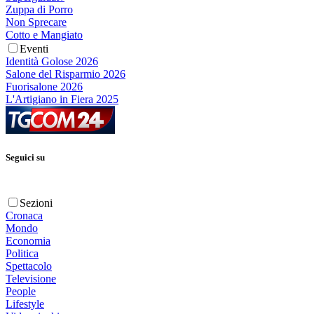
Zuppa di Porro
Non Sprecare
Cotto e Mangiato
Eventi
Identità Golose 2026
Salone del Risparmio 2026
Fuorisalone 2026
L'Artigiano in Fiera 2025
Seguici su
Sezioni
Cronaca
Mondo
Economia
Politica
Spettacolo
Televisione
People
Lifestyle