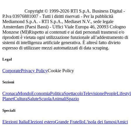
Copyright © 1999-
2026
RTI S.p.A. Business Digital -
P.Iva 03976881007 - Tutti i diritti riservati - Per la pubblicità
Mediamond S.p.A. - RTI S.p.A., Mediaset N.V., sede legale
Amsterdam (Paesi Bassi) - Uffici Viale Europa 46, 20093 Cologno
Monzese (MI)
Rispetto ai contenuti e ai dati personali trasmessi e/o
riprodotti è vietata ogni utilizzazione funzionale all’addestramento di
sistemi di intelligenza artificiale generativa. È altresì fatto divieto
espresso di utilizzare mezzi automatizzati di data scraping.
Legal
Corporate
Privacy Policy
Cookie Policy
Sezioni
Cronaca
Mondo
Economia
Politica
Spettacolo
Televisione
People
Lifestyl
Planet
Cultura
Salute
Scuola
Animali
Spazio
Speciali
Elezioni Italia
Elezioni estero
Grande Fratello
L'isola dei famosi
Amici