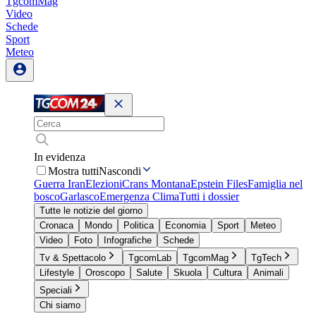
TgcomMag
Video
Schede
Sport
Meteo
In evidenza
Mostra tutti
Nascondi
Guerra Iran
Elezioni
Crans Montana
Epstein Files
Famiglia nel
bosco
Garlasco
Emergenza Clima
Tutti i dossier
Tutte le notizie del giorno
Cronaca
Mondo
Politica
Economia
Sport
Meteo
Video
Foto
Infografiche
Schede
Tv & Spettacolo
TgcomLab
TgcomMag
TgTech
Lifestyle
Oroscopo
Salute
Skuola
Cultura
Animali
Speciali
Chi siamo