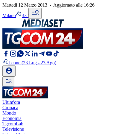
Martedì 12 Marzo 2013
-
Aggiornato alle
16:26
Milano
33°
Leone
(23 Lug - 23 Ago)
Ultim'ora
Cronaca
Mondo
Economia
TgcomLab
Televisione