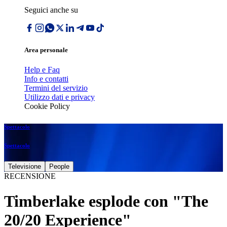
Seguici anche su
Area personale
Help e Faq
Info e contatti
Termini del servizio
Utilizzo dati e privacy
Cookie Policy
Spettacolo
Spettacolo
Televisione
People
RECENSIONE
Timberlake esplode con "The
20/20 Experience"