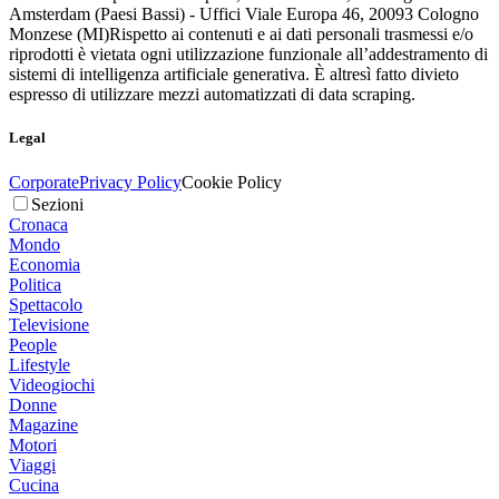
Amsterdam (Paesi Bassi) - Uffici Viale Europa 46, 20093 Cologno
Monzese (MI)
Rispetto ai contenuti e ai dati personali trasmessi e/o
riprodotti è vietata ogni utilizzazione funzionale all’addestramento di
sistemi di intelligenza artificiale generativa. È altresì fatto divieto
espresso di utilizzare mezzi automatizzati di data scraping.
Legal
Corporate
Privacy Policy
Cookie Policy
Sezioni
Cronaca
Mondo
Economia
Politica
Spettacolo
Televisione
People
Lifestyle
Videogiochi
Donne
Magazine
Motori
Viaggi
Cucina