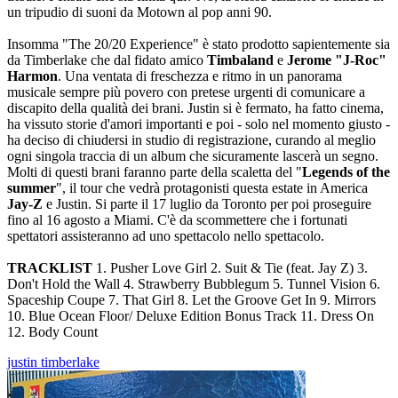
un tripudio di suoni da Motown al pop anni 90.
Insomma "The 20/20 Experience" è stato prodotto sapientemente sia
da Timberlake che dal fidato amico
Timbaland
e
Jerome "J-Roc"
Harmon
. Una ventata di freschezza e ritmo in un panorama
musicale sempre più povero con pretese urgenti di comunicare a
discapito della qualità dei brani. Justin si è fermato, ha fatto cinema,
ha vissuto storie d'amori importanti e poi - solo nel momento giusto -
ha deciso di chiudersi in studio di registrazione, curando al meglio
ogni singola traccia di un album che sicuramente lascerà un segno.
Molti di questi brani faranno parte della scaletta del "
Legends of the
summer
", il tour che vedrà protagonisti questa estate in America
Jay-Z
e Justin. Si parte il 17 luglio da Toronto per poi proseguire
fino al 16 agosto a Miami. C'è da scommettere che i fortunati
spettatori assisteranno ad uno spettacolo nello spettacolo.
TRACKLIST
1. Pusher Love Girl 2. Suit & Tie (feat. Jay Z) 3.
Don't Hold the Wall 4. Strawberry Bubblegum 5. Tunnel Vision 6.
Spaceship Coupe 7. That Girl 8. Let the Groove Get In 9. Mirrors
10. Blue Ocean Floor/ Deluxe Edition Bonus Track 11. Dress On
12. Body Count
justin timberlake