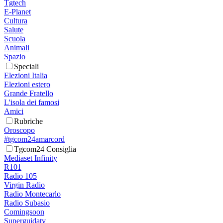
Tgtech
E-Planet
Cultura
Salute
Scuola
Animali
Spazio
Speciali
Elezioni Italia
Elezioni estero
Grande Fratello
L'isola dei famosi
Amici
Rubriche
Oroscopo
#tgcom24amarcord
Tgcom24 Consiglia
Mediaset Infinity
R101
Radio 105
Virgin Radio
Radio Montecarlo
Radio Subasio
Comingsoon
Superguidatv