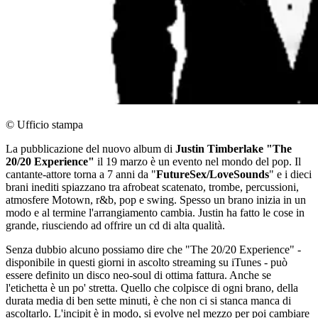
© Ufficio stampa
La pubblicazione del nuovo album di
Justin Timberlake "The
20/20 Experience"
il 19 marzo è un evento nel mondo del pop. Il
cantante-attore torna a 7 anni da "
FutureSex/LoveSounds
" e i dieci
brani inediti spiazzano tra afrobeat scatenato, trombe, percussioni,
atmosfere Motown, r&b, pop e swing. Spesso un brano inizia in un
modo e al termine l'arrangiamento cambia. Justin ha fatto le cose in
grande, riusciendo ad offrire un cd di alta qualità.
Senza dubbio alcuno possiamo dire che "The 20/20 Experience" -
disponibile in questi giorni in ascolto streaming su iTunes - può
essere definito un disco neo-soul di ottima fattura. Anche se
l'etichetta è un po' stretta. Quello che colpisce di ogni brano, della
durata media di ben sette minuti, è che non ci si stanca manca di
ascoltarlo. L'incipit è in modo, si evolve nel mezzo per poi cambiare