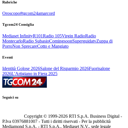
Rubriche
Oroscopo
#tgcom24amarcord
Tgcom24 Consiglia
Mediaset Infinity
R101
Radio 105
Virgin Radio
Radio
Montecarlo
Radio Subasio
Comingsoon
Superguidatv
Zuppa di
Porro
Non Sprecare
Cotto e Mangiato
Eventi
Identità Golose 2026
Salone del Risparmio 2026
Fuorisalone
2026
L'Artigiano in Fiera 2025
Seguici su
Copyright © 1999-
2026
RTI S.p.A. Business Digital -
P.Iva 03976881007 - Tutti i diritti riservati - Per la pubblicità
Mediamond S.p.A. - RTI S.p.A., Mediaset N.V., sede legale