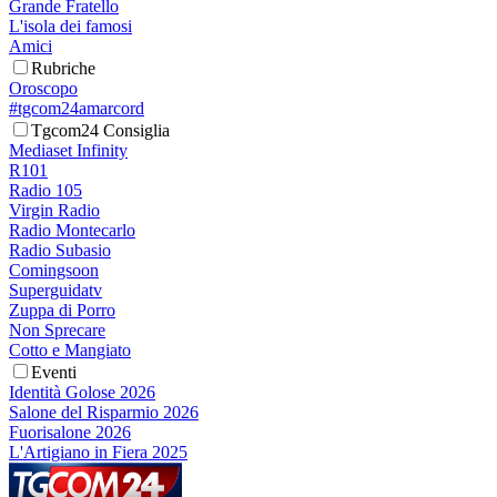
Grande Fratello
L'isola dei famosi
Amici
Rubriche
Oroscopo
#tgcom24amarcord
Tgcom24 Consiglia
Mediaset Infinity
R101
Radio 105
Virgin Radio
Radio Montecarlo
Radio Subasio
Comingsoon
Superguidatv
Zuppa di Porro
Non Sprecare
Cotto e Mangiato
Eventi
Identità Golose 2026
Salone del Risparmio 2026
Fuorisalone 2026
L'Artigiano in Fiera 2025