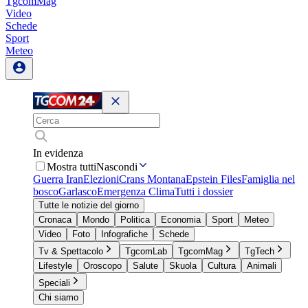
TgcomMag
Video
Schede
Sport
Meteo
In evidenza
Mostra tutti
Nascondi
Guerra Iran
Elezioni
Crans Montana
Epstein Files
Famiglia nel
bosco
Garlasco
Emergenza Clima
Tutti i dossier
Tutte le notizie del giorno
Cronaca
Mondo
Politica
Economia
Sport
Meteo
Video
Foto
Infografiche
Schede
Tv & Spettacolo
TgcomLab
TgcomMag
TgTech
Lifestyle
Oroscopo
Salute
Skuola
Cultura
Animali
Speciali
Chi siamo