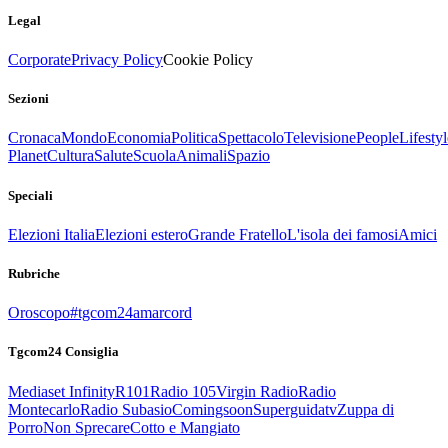
Legal
Corporate
Privacy Policy
Cookie Policy
Sezioni
Cronaca
Mondo
Economia
Politica
Spettacolo
Televisione
People
Lifestyl
Planet
Cultura
Salute
Scuola
Animali
Spazio
Speciali
Elezioni Italia
Elezioni estero
Grande Fratello
L'isola dei famosi
Amici
Rubriche
Oroscopo
#tgcom24amarcord
Tgcom24 Consiglia
Mediaset Infinity
R101
Radio 105
Virgin Radio
Radio
Montecarlo
Radio Subasio
Comingsoon
Superguidatv
Zuppa di
Porro
Non Sprecare
Cotto e Mangiato