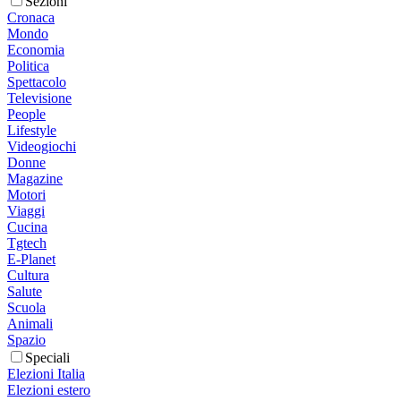
Sezioni
Cronaca
Mondo
Economia
Politica
Spettacolo
Televisione
People
Lifestyle
Videogiochi
Donne
Magazine
Motori
Viaggi
Cucina
Tgtech
E-Planet
Cultura
Salute
Scuola
Animali
Spazio
Speciali
Elezioni Italia
Elezioni estero