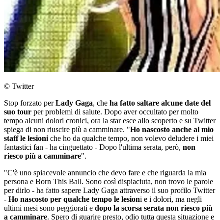
© Twitter
Stop forzato per
Lady Gaga
, che
ha fatto saltare alcune date del
suo tour
per problemi di salute. Dopo aver occultato per molto
tempo alcuni dolori cronici, ora la star esce allo scoperto e su Twitter
spiega di non riuscire più a camminare. "
Ho nascosto anche al mio
staff le lesioni
che ho da qualche tempo, non volevo deludere i miei
fantastici fan - ha cinguettato - Dopo l'ultima serata, però,
non
riesco più a camminare
".
"C'è uno spiacevole annuncio che devo fare e che riguarda la mia
persona e Born This Ball. Sono così dispiaciuta, non trovo le parole
per dirlo - ha fatto sapere Lady Gaga attraverso il suo profilo Twitter
-
Ho nascosto per qualche tempo le lesion
i e i dolori, ma negli
ultimi mesi sono peggiorati e
dopo la scorsa serata non riesco più
a camminare
. Spero di guarire presto, odio tutta questa situazione e