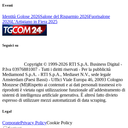
Eventi
Identità Golose 2026
Salone del Risparmio 2026
Fuorisalone
2026
L'Artigiano in Fiera 2025
Seguici su
Copyright © 1999-
2026
RTI S.p.A. Business Digital -
P.Iva 03976881007 - Tutti i diritti riservati - Per la pubblicità
Mediamond S.p.A. - RTI S.p.A., Mediaset N.V., sede legale
Amsterdam (Paesi Bassi) - Uffici Viale Europa 46, 20093 Cologno
Monzese (MI)
Rispetto ai contenuti e ai dati personali trasmessi e/o
riprodotti è vietata ogni utilizzazione funzionale all’addestramento di
sistemi di intelligenza artificiale generativa. È altresì fatto divieto
espresso di utilizzare mezzi automatizzati di data scraping.
Legal
Corporate
Privacy Policy
Cookie Policy