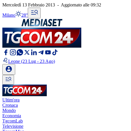
Mercoledì 13 Febbraio 2013
-
Aggiornato alle
09:32
Milano
28°
Leone
(23 Lug - 23 Ago)
Ultim'ora
Cronaca
Mondo
Economia
TgcomLab
Televisione