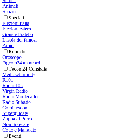
Scuola
Animali
Spazio
Speciali
Elezioni Italia
Elezioni estero
Grande Fratello
L'isola dei famosi
Amici
Rubriche
Oroscopo
#tgcom24amarcord
Tgcom24 Consiglia
Mediaset Infinity
R101
Radio 105
Virgin Radio
Radio Montecarlo
Radio Subasio
Comingsoon
Superguidatv
Zuppa di Porro
Non Sprecare
Cotto e Mangiato
Eventi