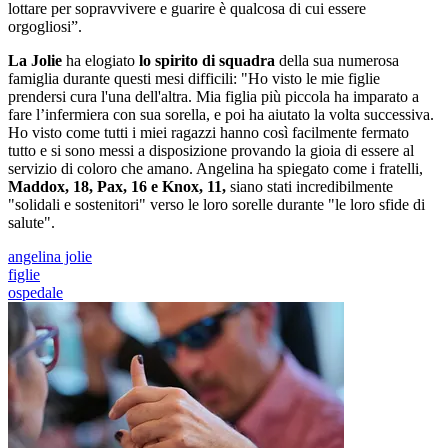
lottare per sopravvivere e guarire è qualcosa di cui essere
orgogliosi”.
La Jolie
ha elogiato
lo spirito di squadra
della sua numerosa
famiglia durante questi mesi difficili: "Ho visto le mie figlie
prendersi cura l'una dell'altra. Mia figlia più piccola ha imparato a
fare l’infermiera con sua sorella, e poi ha aiutato la volta successiva.
Ho visto come tutti i miei ragazzi hanno così facilmente fermato
tutto e si sono messi a disposizione provando la gioia di essere al
servizio di coloro che amano. Angelina ha spiegato come i fratelli,
Maddox, 18, Pax, 16 e Knox, 11,
siano stati incredibilmente
"solidali e sostenitori" verso le loro sorelle durante "le loro sfide di
salute".
angelina jolie
figlie
ospedale