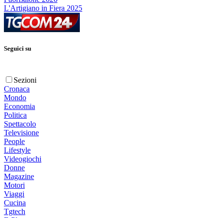
L'Artigiano in Fiera 2025
Seguici su
Sezioni
Cronaca
Mondo
Economia
Politica
Spettacolo
Televisione
People
Lifestyle
Videogiochi
Donne
Magazine
Motori
Viaggi
Cucina
Tgtech