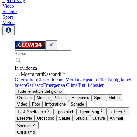
TgcomMag
Video
Schede
Sport
Meteo
In evidenza
Mostra tutti
Nascondi
Guerra Iran
Elezioni
Crans Montana
Epstein Files
Famiglia nel
bosco
Garlasco
Emergenza Clima
Tutti i dossier
Tutte le notizie del giorno
Cronaca
Mondo
Politica
Economia
Sport
Meteo
Video
Foto
Infografiche
Schede
Tv & Spettacolo
TgcomLab
TgcomMag
TgTech
Lifestyle
Oroscopo
Salute
Skuola
Cultura
Animali
Speciali
Chi siamo