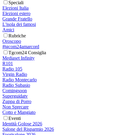
Speciali
Elezioni Italia
Elezioni estero
Grande Fratello
L'isola dei famosi
Amici
Rubriche
Oroscopo
#tgcom24amarcord
Tgcom24 Consiglia
Mediaset Infinity
R101
Radio 105
Virgin Radio
Radio Montecarlo
Radio Subasio
Comingsoon
Superguidatv
Zuppa di Porro
Non Sprecare
Cotto e Mangiato
Eventi
Identità Golose 2026
Salone del Risparmio 2026
Fuorisalone 2026