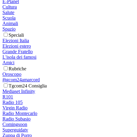
E-Planet
Cultura
Salute
Scuola
Animali
Spazio
Speciali
Elezioni Italia
Elezioni estero
Grande Fratello
L'isola dei famosi
Amici
Rubriche
Oroscopo
#tgcom24amarcord
Tgcom24 Consiglia
Mediaset Infinity
R101
Radio 105
Virgin Radio
Radio Montecarlo
Radio Subasio
Comingsoon
Superguidatv
Zuppa di Porro