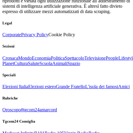
riprodotti è vietata ogni utilizzazione funzionale all’addestramento di
sistemi di intelligenza artificiale generativa. È altresì fatto divieto
espresso di utilizzare mezzi automatizzati di data scraping.
Legal
Corporate
Privacy Policy
Cookie Policy
Sezioni
Cronaca
Mondo
Economia
Politica
Spettacolo
Televisione
People
Lifestyl
Planet
Cultura
Salute
Scuola
Animali
Spazio
Speciali
Elezioni Italia
Elezioni estero
Grande Fratello
L'isola dei famosi
Amici
Rubriche
Oroscopo
#tgcom24amarcord
Tgcom24 Consiglia