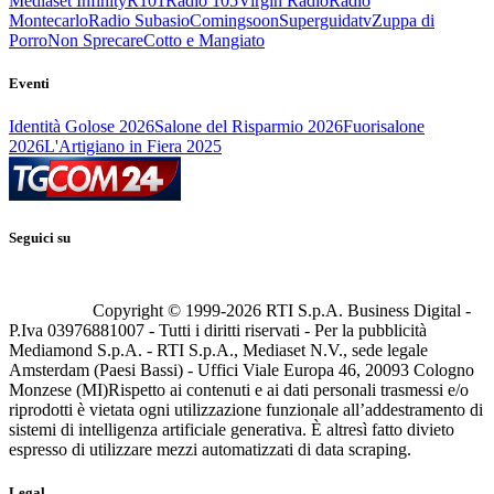
Mediaset Infinity
R101
Radio 105
Virgin Radio
Radio
Montecarlo
Radio Subasio
Comingsoon
Superguidatv
Zuppa di
Porro
Non Sprecare
Cotto e Mangiato
Eventi
Identità Golose 2026
Salone del Risparmio 2026
Fuorisalone
2026
L'Artigiano in Fiera 2025
Seguici su
Copyright © 1999-
2026
RTI S.p.A. Business Digital -
P.Iva 03976881007 - Tutti i diritti riservati - Per la pubblicità
Mediamond S.p.A. - RTI S.p.A., Mediaset N.V., sede legale
Amsterdam (Paesi Bassi) - Uffici Viale Europa 46, 20093 Cologno
Monzese (MI)
Rispetto ai contenuti e ai dati personali trasmessi e/o
riprodotti è vietata ogni utilizzazione funzionale all’addestramento di
sistemi di intelligenza artificiale generativa. È altresì fatto divieto
espresso di utilizzare mezzi automatizzati di data scraping.
Legal