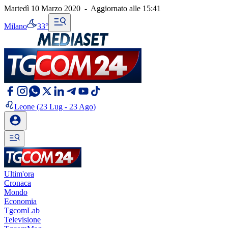
Martedì 10 Marzo 2020
-
Aggiornato alle
15:41
Milano
33°
Leone
(23 Lug - 23 Ago)
Ultim'ora
Cronaca
Mondo
Economia
TgcomLab
Televisione