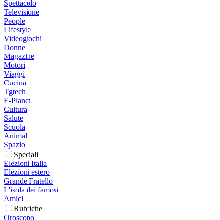
Spettacolo
Televisione
People
Lifestyle
Videogiochi
Donne
Magazine
Motori
Viaggi
Cucina
Tgtech
E-Planet
Cultura
Salute
Scuola
Animali
Spazio
Speciali
Elezioni Italia
Elezioni estero
Grande Fratello
L'isola dei famosi
Amici
Rubriche
Oroscopo