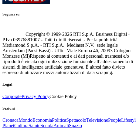
Seguici su
Copyright © 1999-
2026
RTI S.p.A. Business Digital -
P.Iva 03976881007 - Tutti i diritti riservati - Per la pubblicità
Mediamond S.p.A. - RTI S.p.A., Mediaset N.V., sede legale
Amsterdam (Paesi Bassi) - Uffici Viale Europa 46, 20093 Cologno
Monzese (MI)
Rispetto ai contenuti e ai dati personali trasmessi e/o
riprodotti è vietata ogni utilizzazione funzionale all’addestramento di
sistemi di intelligenza artificiale generativa. È altresì fatto divieto
espresso di utilizzare mezzi automatizzati di data scraping.
Legal
Corporate
Privacy Policy
Cookie Policy
Sezioni
Cronaca
Mondo
Economia
Politica
Spettacolo
Televisione
People
Lifestyl
Planet
Cultura
Salute
Scuola
Animali
Spazio