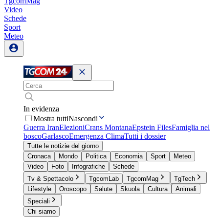
TgcomMag
Video
Schede
Sport
Meteo
In evidenza
Mostra tutti
Nascondi
Guerra Iran
Elezioni
Crans Montana
Epstein Files
Famiglia nel
bosco
Garlasco
Emergenza Clima
Tutti i dossier
Tutte le notizie del giorno
Cronaca
Mondo
Politica
Economia
Sport
Meteo
Video
Foto
Infografiche
Schede
Tv & Spettacolo
TgcomLab
TgcomMag
TgTech
Lifestyle
Oroscopo
Salute
Skuola
Cultura
Animali
Speciali
Chi siamo