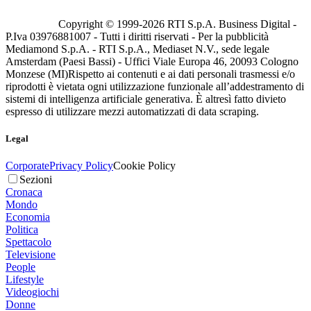
Copyright © 1999-
2026
RTI S.p.A. Business Digital -
P.Iva 03976881007 - Tutti i diritti riservati - Per la pubblicità
Mediamond S.p.A. - RTI S.p.A., Mediaset N.V., sede legale
Amsterdam (Paesi Bassi) - Uffici Viale Europa 46, 20093 Cologno
Monzese (MI)
Rispetto ai contenuti e ai dati personali trasmessi e/o
riprodotti è vietata ogni utilizzazione funzionale all’addestramento di
sistemi di intelligenza artificiale generativa. È altresì fatto divieto
espresso di utilizzare mezzi automatizzati di data scraping.
Legal
Corporate
Privacy Policy
Cookie Policy
Sezioni
Cronaca
Mondo
Economia
Politica
Spettacolo
Televisione
People
Lifestyle
Videogiochi
Donne