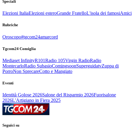
Speciali
Elezioni Italia
Elezioni estero
Grande Fratello
L'isola dei famosi
Amici
Rubriche
Oroscopo
#tgcom24amarcord
Tgcom24 Consiglia
Mediaset Infinity
R101
Radio 105
Virgin Radio
Radio
Montecarlo
Radio Subasio
Comingsoon
Superguidatv
Zuppa di
Porro
Non Sprecare
Cotto e Mangiato
Eventi
Identità Golose 2026
Salone del Risparmio 2026
Fuorisalone
2026
L'Artigiano in Fiera 2025
Seguici su