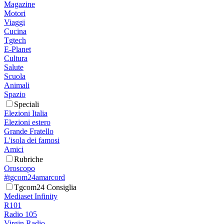
Magazine
Motori
Viaggi
Cucina
Tgtech
E-Planet
Cultura
Salute
Scuola
Animali
Spazio
Speciali
Elezioni Italia
Elezioni estero
Grande Fratello
L'isola dei famosi
Amici
Rubriche
Oroscopo
#tgcom24amarcord
Tgcom24 Consiglia
Mediaset Infinity
R101
Radio 105
Virgin Radio