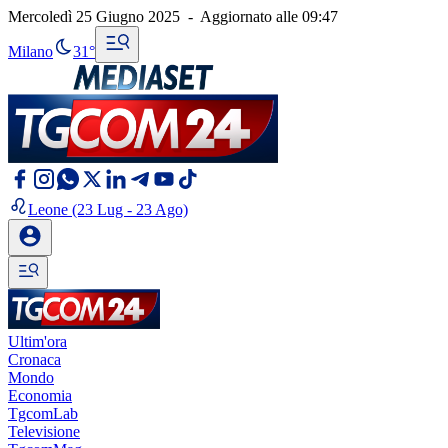
Mercoledì 25 Giugno 2025
-
Aggiornato alle
09:47
Milano
31°
Leone
(23 Lug - 23 Ago)
Ultim'ora
Cronaca
Mondo
Economia
TgcomLab
Televisione