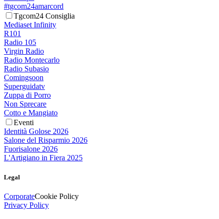
#tgcom24amarcord
Tgcom24 Consiglia
Mediaset Infinity
R101
Radio 105
Virgin Radio
Radio Montecarlo
Radio Subasio
Comingsoon
Superguidatv
Zuppa di Porro
Non Sprecare
Cotto e Mangiato
Eventi
Identità Golose 2026
Salone del Risparmio 2026
Fuorisalone 2026
L'Artigiano in Fiera 2025
Legal
Corporate
Cookie Policy
Privacy Policy