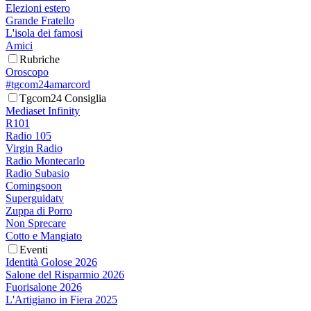
Elezioni estero
Grande Fratello
L'isola dei famosi
Amici
Rubriche
Oroscopo
#tgcom24amarcord
Tgcom24 Consiglia
Mediaset Infinity
R101
Radio 105
Virgin Radio
Radio Montecarlo
Radio Subasio
Comingsoon
Superguidatv
Zuppa di Porro
Non Sprecare
Cotto e Mangiato
Eventi
Identità Golose 2026
Salone del Risparmio 2026
Fuorisalone 2026
L'Artigiano in Fiera 2025