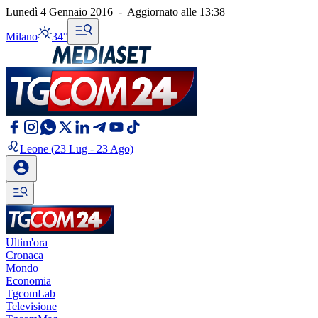
Lunedì 4 Gennaio 2016
-
Aggiornato alle
13:38
Milano
34°
Leone
(23 Lug - 23 Ago)
Ultim'ora
Cronaca
Mondo
Economia
TgcomLab
Televisione