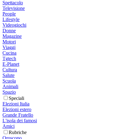
Spettacolo
Televisione
People
Lifestyle
Videogiochi
Donne
Magazine
Motori
Viaggi
Cucina
Tgtech
E-Planet
Cultura
Salute
Scuola
Animali
Spazio
Speciali
Elezioni Italia
Elezioni estero
Grande Fratello
L'isola dei famosi
Amici
Rubriche
Oroscopo