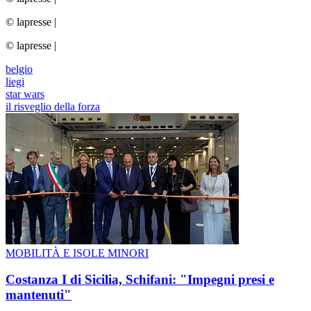
© lapresse
|
© lapresse
|
belgio
liegi
star wars
il risveglio della forza
MOBILITÀ E ISOLE MINORI
Costanza I di Sicilia, Schifani: "Impegni presi e
mantenuti"