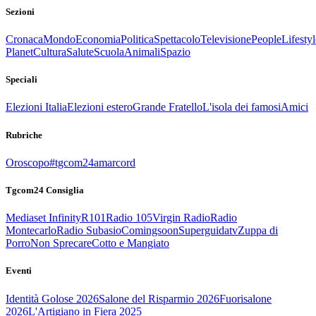
Sezioni
Cronaca
Mondo
Economia
Politica
Spettacolo
Televisione
People
Lifestyl
Planet
Cultura
Salute
Scuola
Animali
Spazio
Speciali
Elezioni Italia
Elezioni estero
Grande Fratello
L'isola dei famosi
Amici
Rubriche
Oroscopo
#tgcom24amarcord
Tgcom24 Consiglia
Mediaset Infinity
R101
Radio 105
Virgin Radio
Radio
Montecarlo
Radio Subasio
Comingsoon
Superguidatv
Zuppa di
Porro
Non Sprecare
Cotto e Mangiato
Eventi
Identità Golose 2026
Salone del Risparmio 2026
Fuorisalone
2026
L'Artigiano in Fiera 2025