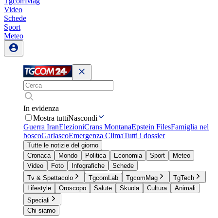
TgcomMag
Video
Schede
Sport
Meteo
In evidenza
Mostra tutti
Nascondi
Guerra Iran
Elezioni
Crans Montana
Epstein Files
Famiglia nel
bosco
Garlasco
Emergenza Clima
Tutti i dossier
Tutte le notizie del giorno
Cronaca
Mondo
Politica
Economia
Sport
Meteo
Video
Foto
Infografiche
Schede
Tv & Spettacolo
TgcomLab
TgcomMag
TgTech
Lifestyle
Oroscopo
Salute
Skuola
Cultura
Animali
Speciali
Chi siamo