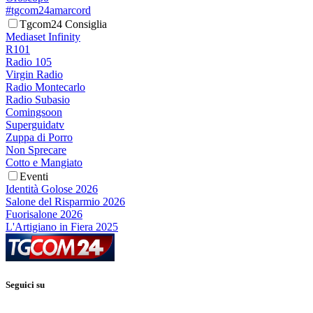
#tgcom24amarcord
Tgcom24 Consiglia
Mediaset Infinity
R101
Radio 105
Virgin Radio
Radio Montecarlo
Radio Subasio
Comingsoon
Superguidatv
Zuppa di Porro
Non Sprecare
Cotto e Mangiato
Eventi
Identità Golose 2026
Salone del Risparmio 2026
Fuorisalone 2026
L'Artigiano in Fiera 2025
Seguici su