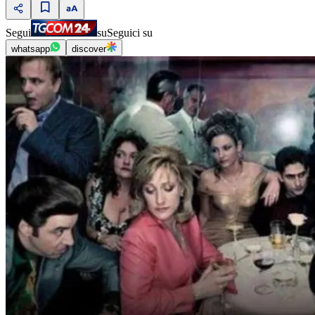
Segui
su
Seguici su
whatsapp
discover