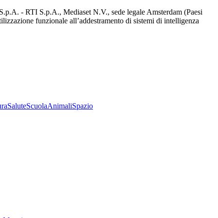
d S.p.A. - RTI S.p.A., Mediaset N.V., sede legale Amsterdam (Paesi
utilizzazione funzionale all’addestramento di sistemi di intelligenza
ura
Salute
Scuola
Animali
Spazio