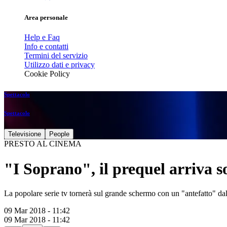
Area personale
Help e Faq
Info e contatti
Termini del servizio
Utilizzo dati e privacy
Cookie Policy
Spettacolo
Spettacolo
Televisione
People
PRESTO AL CINEMA
"I Soprano", il prequel arriva s
La popolare serie tv tornerà sul grande schermo con un "antefatto" dal
09 Mar 2018 - 11:42
09 Mar 2018 - 11:42