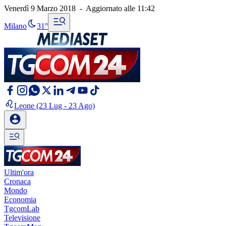
Venerdì 9 Marzo 2018
-
Aggiornato alle
11:42
Milano
31°
Leone
(23 Lug - 23 Ago)
Ultim'ora
Cronaca
Mondo
Economia
TgcomLab
Televisione