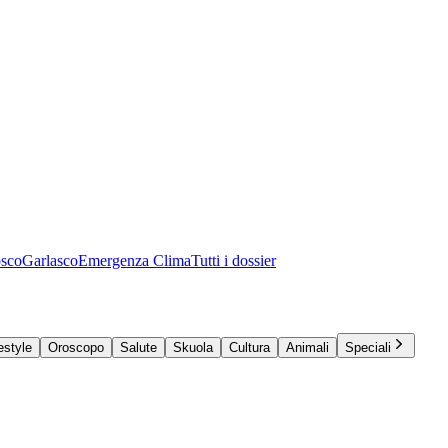
osco
Garlasco
Emergenza Clima
Tutti i dossier
estyle
Oroscopo
Salute
Skuola
Cultura
Animali
Speciali