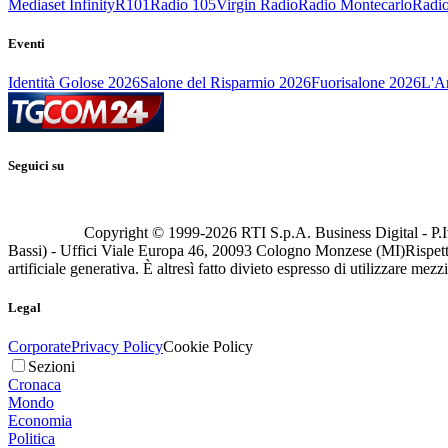
Mediaset Infinity
R101
Radio 105
Virgin Radio
Radio Montecarlo
Radio
Eventi
Identità Golose 2026
Salone del Risparmio 2026
Fuorisalone 2026
L'Ar
Seguici su
Copyright © 1999-
2026
RTI S.p.A. Business Digital - P.I
Bassi) - Uffici Viale Europa 46, 20093 Cologno Monzese (MI)
Rispett
artificiale generativa. È altresì fatto divieto espresso di utilizzare mez
Legal
Corporate
Privacy Policy
Cookie Policy
Sezioni
Cronaca
Mondo
Economia
Politica