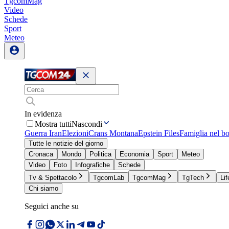
TgcomMag
Video
Schede
Sport
Meteo
In evidenza
Mostra tutti
Nascondi
Guerra Iran
Elezioni
Crans Montana
Epstein Files
Famiglia nel b
Tutte le notizie del giorno
Cronaca
Mondo
Politica
Economia
Sport
Meteo
Video
Foto
Infografiche
Schede
Tv & Spettacolo
TgcomLab
TgcomMag
TgTech
Lif
Chi siamo
Seguici anche su