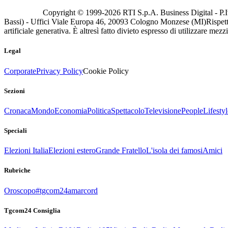
Copyright © 1999-
2026
RTI S.p.A. Business Digital - P.I
Bassi) - Uffici Viale Europa 46, 20093 Cologno Monzese (MI)
Rispett
artificiale generativa. È altresì fatto divieto espresso di utilizzare mez
Legal
Corporate
Privacy Policy
Cookie Policy
Sezioni
Cronaca
Mondo
Economia
Politica
Spettacolo
Televisione
People
Lifestyl
Speciali
Elezioni Italia
Elezioni estero
Grande Fratello
L'isola dei famosi
Amici
Rubriche
Oroscopo
#tgcom24amarcord
Tgcom24 Consiglia