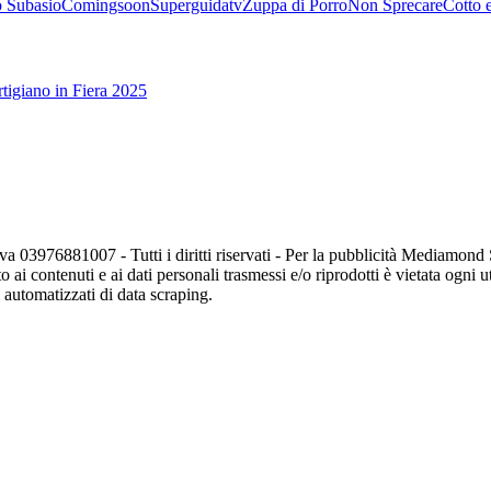
 Subasio
Comingsoon
Superguidatv
Zuppa di Porro
Non Sprecare
Cotto 
tigiano in Fiera 2025
va 03976881007 - Tutti i diritti riservati - Per la pubblicità Mediamon
o ai contenuti e ai dati personali trasmessi e/o riprodotti è vietata ogni 
zi automatizzati di data scraping.