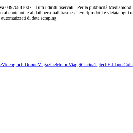
va 03976881007 - Tutti i diritti riservati - Per la pubblicità Mediamon
o ai contenuti e ai dati personali trasmessi e/o riprodotti è vietata ogni 
zi automatizzati di data scraping.
e
Videogiochi
Donne
Magazine
Motori
Viaggi
Cucina
Tgtech
E-Planet
Cult