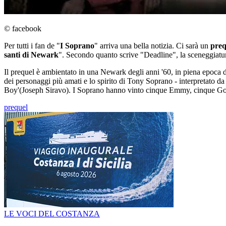
© facebook
Per tutti i fan de "
I Soprano
" arriva una bella notizia. Ci sarà un
preq
santi di Newark
". Secondo quanto scrive "Deadline", la sceneggiatur
Il prequel è ambientato in una Newark degli anni '60, in piena epoca d
dei personaggi più amati e lo spirito di Tony Soprano - interpretato d
Boy'(Joseph Siravo). I Soprano hanno vinto cinque Emmy, cinque 
prequel
LE VOCI DEL COSTANZA