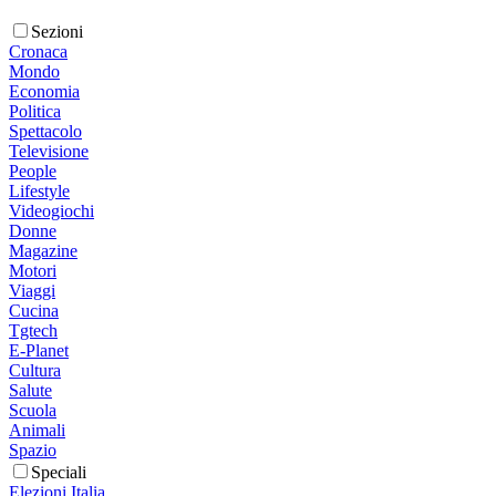
Sezioni
Cronaca
Mondo
Economia
Politica
Spettacolo
Televisione
People
Lifestyle
Videogiochi
Donne
Magazine
Motori
Viaggi
Cucina
Tgtech
E-Planet
Cultura
Salute
Scuola
Animali
Spazio
Speciali
Elezioni Italia