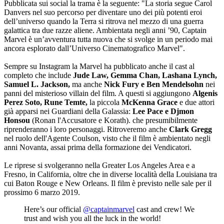
Pubblicata sui social la trama è la seguente: "La storia segue Carol
Danvers nel suo percorso per diventare uno dei più potenti eroi
dell’universo quando la Terra si ritrova nel mezzo di una guerra
galattica tra due razze aliene. Ambientata negli anni ’90, Captain
Marvel è un’avventura tutta nuova che si svolge in un periodo mai
ancora esplorato dall’Universo Cinematografico Marvel".
Sempre su Instagram la Marvel ha pubblicato anche il cast al
completo che include
Jude Law, Gemma Chan, Lashana Lynch,
Samuel L. Jackson,
ma anche
Nick Fury e Ben Mendelsohn
nei
panni del misterioso villain del film. A questi si aggiungono
Algenis
Perez Soto, Rune Temte,
la piccola
McKenna Grace
e due attori
già apparsi nei Guardiani della Galassia:
Lee Pace e Djmon
Honsou
(Ronan l'Accusatore e Korath). che presumibilmente
riprenderanno i loro personaggi. Ritroveremo anche
Clark Gregg
nel ruolo dell'Agente Coulson, visto che il film è ambientato negli
anni Novanta, assai prima della formazione dei Vendicatori.
Le riprese si svolgeranno nella Greater Los Angeles Area e a
Fresno, in California, oltre che in diverse località della Louisiana tra
cui Baton Rouge e New Orleans. Il film è previsto nelle sale per il
prossimo 6 marzo 2019.
Here’s our official
@captainmarvel
cast and crew! We
trust and wish you all the luck in the world!