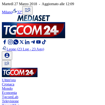
Martedì 27 Marzo 2018
-
Aggiornato alle
12:09
Milano
32°
Leone
(23 Lug - 23 Ago)
Ultim'ora
Cronaca
Mondo
Economia
TgcomLab
Televisione