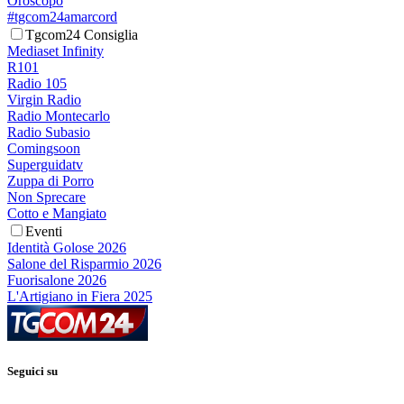
Oroscopo
#tgcom24amarcord
Tgcom24 Consiglia
Mediaset Infinity
R101
Radio 105
Virgin Radio
Radio Montecarlo
Radio Subasio
Comingsoon
Superguidatv
Zuppa di Porro
Non Sprecare
Cotto e Mangiato
Eventi
Identità Golose 2026
Salone del Risparmio 2026
Fuorisalone 2026
L'Artigiano in Fiera 2025
Seguici su