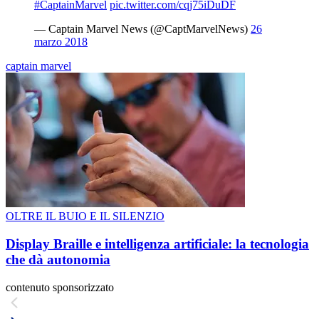
#CaptainMarvel
pic.twitter.com/cqj75iDuDF
— Captain Marvel News (@CaptMarvelNews)
26
marzo 2018
captain marvel
OLTRE IL BUIO E IL SILENZIO
Display Braille e intelligenza artificiale: la tecnologia
che dà autonomia
contenuto sponsorizzato