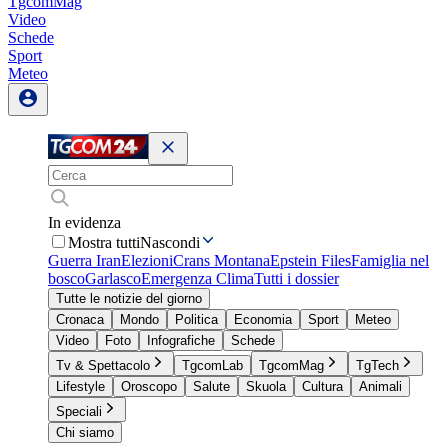
TgcomMag
Video
Schede
Sport
Meteo
In evidenza
Mostra tutti
Nascondi
Guerra Iran
Elezioni
Crans Montana
Epstein Files
Famiglia nel
bosco
Garlasco
Emergenza Clima
Tutti i dossier
Tutte le notizie del giorno
Cronaca
Mondo
Politica
Economia
Sport
Meteo
Video
Foto
Infografiche
Schede
Tv & Spettacolo
TgcomLab
TgcomMag
TgTech
Lifestyle
Oroscopo
Salute
Skuola
Cultura
Animali
Speciali
Chi siamo