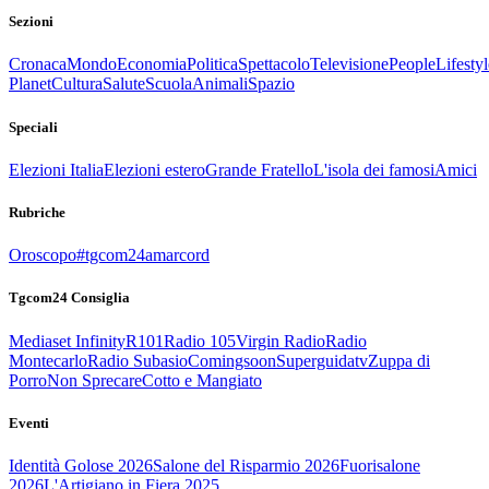
Sezioni
Cronaca
Mondo
Economia
Politica
Spettacolo
Televisione
People
Lifestyl
Planet
Cultura
Salute
Scuola
Animali
Spazio
Speciali
Elezioni Italia
Elezioni estero
Grande Fratello
L'isola dei famosi
Amici
Rubriche
Oroscopo
#tgcom24amarcord
Tgcom24 Consiglia
Mediaset Infinity
R101
Radio 105
Virgin Radio
Radio
Montecarlo
Radio Subasio
Comingsoon
Superguidatv
Zuppa di
Porro
Non Sprecare
Cotto e Mangiato
Eventi
Identità Golose 2026
Salone del Risparmio 2026
Fuorisalone
2026
L'Artigiano in Fiera 2025