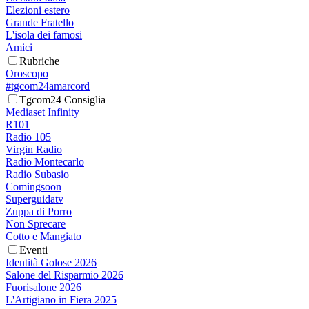
Elezioni estero
Grande Fratello
L'isola dei famosi
Amici
Rubriche
Oroscopo
#tgcom24amarcord
Tgcom24 Consiglia
Mediaset Infinity
R101
Radio 105
Virgin Radio
Radio Montecarlo
Radio Subasio
Comingsoon
Superguidatv
Zuppa di Porro
Non Sprecare
Cotto e Mangiato
Eventi
Identità Golose 2026
Salone del Risparmio 2026
Fuorisalone 2026
L'Artigiano in Fiera 2025