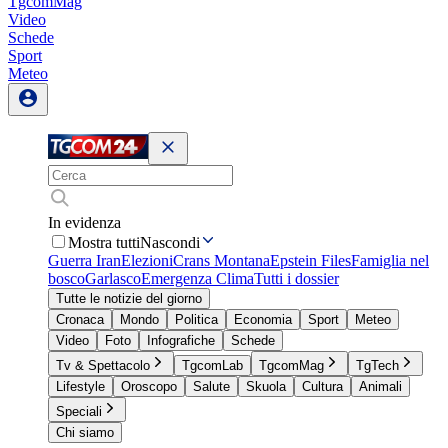
TgcomMag
Video
Schede
Sport
Meteo
In evidenza
Mostra tutti
Nascondi
Guerra Iran
Elezioni
Crans Montana
Epstein Files
Famiglia nel
bosco
Garlasco
Emergenza Clima
Tutti i dossier
Tutte le notizie del giorno
Cronaca
Mondo
Politica
Economia
Sport
Meteo
Video
Foto
Infografiche
Schede
Tv & Spettacolo
TgcomLab
TgcomMag
TgTech
Lifestyle
Oroscopo
Salute
Skuola
Cultura
Animali
Speciali
Chi siamo