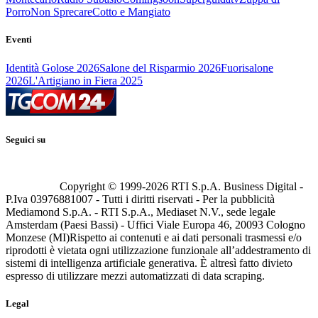
Porro
Non Sprecare
Cotto e Mangiato
Eventi
Identità Golose 2026
Salone del Risparmio 2026
Fuorisalone
2026
L'Artigiano in Fiera 2025
Seguici su
Copyright © 1999-
2026
RTI S.p.A. Business Digital -
P.Iva 03976881007 - Tutti i diritti riservati - Per la pubblicità
Mediamond S.p.A. - RTI S.p.A., Mediaset N.V., sede legale
Amsterdam (Paesi Bassi) - Uffici Viale Europa 46, 20093 Cologno
Monzese (MI)
Rispetto ai contenuti e ai dati personali trasmessi e/o
riprodotti è vietata ogni utilizzazione funzionale all’addestramento di
sistemi di intelligenza artificiale generativa. È altresì fatto divieto
espresso di utilizzare mezzi automatizzati di data scraping.
Legal