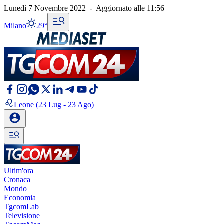
Lunedì 7 Novembre 2022
-
Aggiornato alle
11:56
Milano
29°
Leone
(23 Lug - 23 Ago)
Ultim'ora
Cronaca
Mondo
Economia
TgcomLab
Televisione