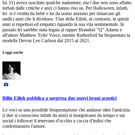
lui 31) aveva suscitato qualche malumore, ma i due non sono affatto
turbati dalle critiche e anzi ci hanno riso su. Per Halloween, infatti,
lei si è vestita da bebè e lui da uomo anziano per rimarcare gli
undici anni che li dividono. I fan della Eilish, al contrario, in questi
anni si rispettosi ed empatici riguardo la sua vita sentimentale. In
passato lei sarebbe stata legata al rapper Brandon "Q" Adams e
all'attore Matthew Tyler Vorce, mentre Rutherford ha frequentato la
modella Devon Lee Carlson dal 2015 al 2021.
Leggi anche
Billie Eilish pubblica a sorpresa due nuovi brani acustici
Le voci su una possibile frequentazione che andasse oltre l'amicizia
(i due si conoscono infatti da anni) si inseguivano da tempo e sui
social i follower li tenevano d'occhio a caccia d'indizi che
confermassero l'amore.