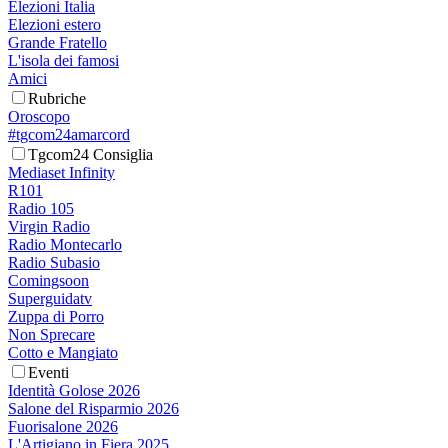
Elezioni Italia
Elezioni estero
Grande Fratello
L'isola dei famosi
Amici
Rubriche
Oroscopo
#tgcom24amarcord
Tgcom24 Consiglia
Mediaset Infinity
R101
Radio 105
Virgin Radio
Radio Montecarlo
Radio Subasio
Comingsoon
Superguidatv
Zuppa di Porro
Non Sprecare
Cotto e Mangiato
Eventi
Identità Golose 2026
Salone del Risparmio 2026
Fuorisalone 2026
L'Artigiano in Fiera 2025