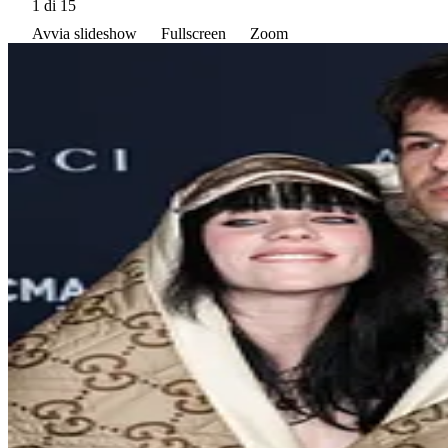
1
di 15
Avvia slideshow
Fullscreen
Zoom