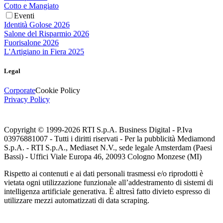
Cotto e Mangiato
Eventi
Identità Golose 2026
Salone del Risparmio 2026
Fuorisalone 2026
L'Artigiano in Fiera 2025
Legal
Corporate
Cookie Policy
Privacy Policy
Copyright © 1999-
2026
RTI S.p.A. Business Digital - P.Iva
03976881007 - Tutti i diritti riservati - Per la pubblicità Mediamond
S.p.A. - RTI S.p.A., Mediaset N.V., sede legale Amsterdam (Paesi
Bassi) - Uffici Viale Europa 46, 20093 Cologno Monzese (MI)
Rispetto ai contenuti e ai dati personali trasmessi e/o riprodotti è
vietata ogni utilizzazione funzionale all’addestramento di sistemi di
intelligenza artificiale generativa. È altresì fatto divieto espresso di
utilizzare mezzi automatizzati di data scraping.