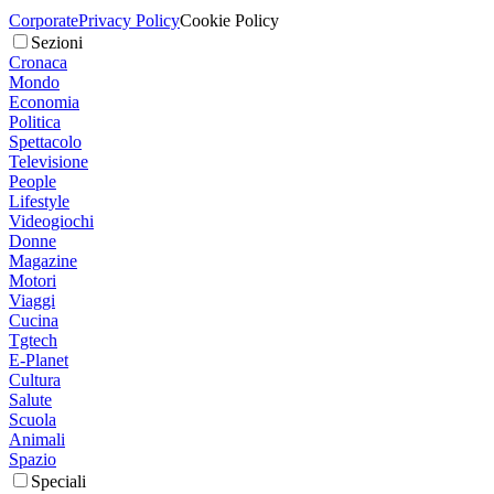
Corporate
Privacy Policy
Cookie Policy
Sezioni
Cronaca
Mondo
Economia
Politica
Spettacolo
Televisione
People
Lifestyle
Videogiochi
Donne
Magazine
Motori
Viaggi
Cucina
Tgtech
E-Planet
Cultura
Salute
Scuola
Animali
Spazio
Speciali