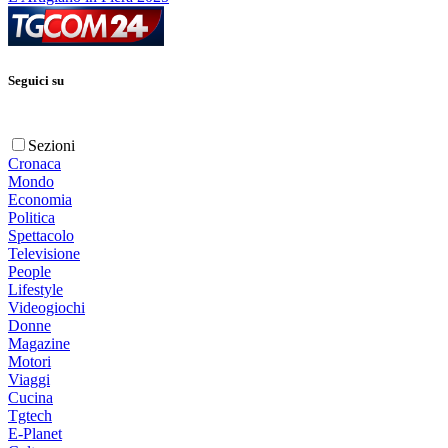
Seguici su
Sezioni
Cronaca
Mondo
Economia
Politica
Spettacolo
Televisione
People
Lifestyle
Videogiochi
Donne
Magazine
Motori
Viaggi
Cucina
Tgtech
E-Planet