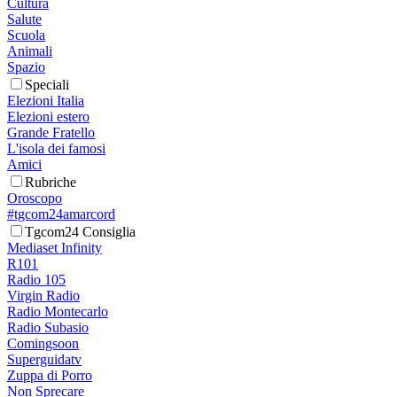
Cultura
Salute
Scuola
Animali
Spazio
Speciali
Elezioni Italia
Elezioni estero
Grande Fratello
L'isola dei famosi
Amici
Rubriche
Oroscopo
#tgcom24amarcord
Tgcom24 Consiglia
Mediaset Infinity
R101
Radio 105
Virgin Radio
Radio Montecarlo
Radio Subasio
Comingsoon
Superguidatv
Zuppa di Porro
Non Sprecare