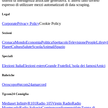
sistemi di intelligenza artificiale generativa. È altresì fatto divieto
espresso di utilizzare mezzi automatizzati di data scraping.
Legal
Corporate
Privacy Policy
Cookie Policy
Sezioni
Cronaca
Mondo
Economia
Politica
Spettacolo
Televisione
People
Lifestyl
Planet
Cultura
Salute
Scuola
Animali
Spazio
Speciali
Elezioni Italia
Elezioni estero
Grande Fratello
L'isola dei famosi
Amici
Rubriche
Oroscopo
#tgcom24amarcord
Tgcom24 Consiglia
Mediaset Infinity
R101
Radio 105
Virgin Radio
Radio
Montecarlo
Radio Subasio
Comingsoon
Superguidatv
Zuppa di