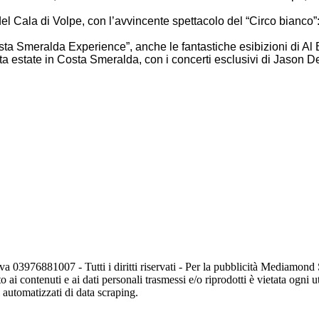
l Cala di Volpe, con l’avvincente spettacolo del “Circo bianco”: f
osta Smeralda Experience”, anche le fantastiche esibizioni di Al
ta estate in Costa Smeralda, con i concerti esclusivi di Jason 
va 03976881007 - Tutti i diritti riservati - Per la pubblicità Mediamon
o ai contenuti e ai dati personali trasmessi e/o riprodotti è vietata ogni 
zi automatizzati di data scraping.