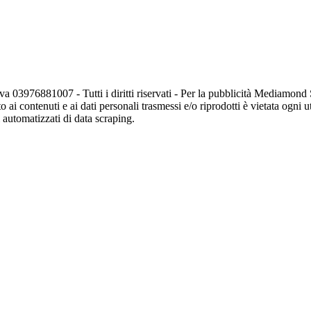
va 03976881007 - Tutti i diritti riservati - Per la pubblicità Mediamon
o ai contenuti e ai dati personali trasmessi e/o riprodotti è vietata ogni 
zi automatizzati di data scraping.