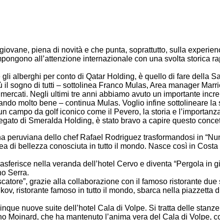
giovane, piena di novità e che punta, soprattutto, sulla experien
impongono all’attenzione internazionale con una svolta storica 
 gli alberghi per conto di Qatar Holding, è quello di fare della 
l sogno di tutti – sottolinea Franco Mulas, Area manager Marrio
mercati. Negli ultimi tre anni abbiamo avuto un importante increm
ndo molto bene – continua Mulas. Voglio infine sottolineare la 
un campo da golf iconico come il Pevero, la storia e l’importanza 
gato di Smeralda Holding, è stato bravo a capire questo concetto
ucina peruviana dello chef Rafael Rodriguez trasformandosi in “
inea di bellezza conosciuta in tutto il mondo. Nasce così in Cost
rasferisce nella veranda dell’hotel Cervo e diventa “Pergola in gia
no Serra.
Pescatore”, grazie alla collaborazione con il famoso ristorante due
v, ristorante famoso in tutto il mondo, sbarca nella piazzetta di
inque nuove suite dell’hotel Cala di Volpe. Si tratta delle stanze
uno Moinard, che ha mantenuto l’anima vera del Cala di Volpe, c