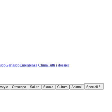
osco
Garlasco
Emergenza Clima
Tutti i dossier
estyle
Oroscopo
Salute
Skuola
Cultura
Animali
Speciali