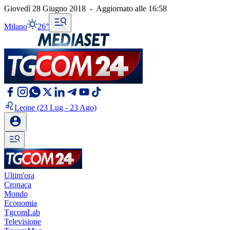
Giovedì 28 Giugno 2018
-
Aggiornato alle
16:58
Milano
26°
Leone
(23 Lug - 23 Ago)
Ultim'ora
Cronaca
Mondo
Economia
TgcomLab
Televisione