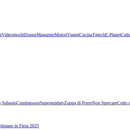
e
Videogiochi
Donne
Magazine
Motori
Viaggi
Cucina
Tgtech
E-Planet
Cult
 Subasio
Comingsoon
Superguidatv
Zuppa di Porro
Non Sprecare
Cotto 
tigiano in Fiera 2025