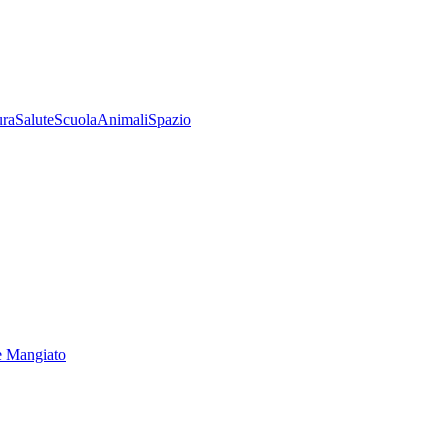
ura
Salute
Scuola
Animali
Spazio
e Mangiato