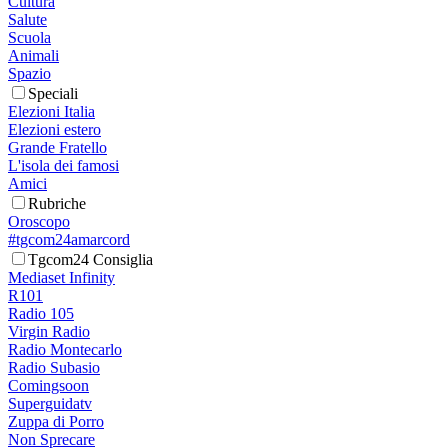
Cultura
Salute
Scuola
Animali
Spazio
Speciali
Elezioni Italia
Elezioni estero
Grande Fratello
L'isola dei famosi
Amici
Rubriche
Oroscopo
#tgcom24amarcord
Tgcom24 Consiglia
Mediaset Infinity
R101
Radio 105
Virgin Radio
Radio Montecarlo
Radio Subasio
Comingsoon
Superguidatv
Zuppa di Porro
Non Sprecare