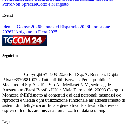
Porro
Non Sprecare
Cotto e Mangiato
Eventi
Identità Golose 2026
Salone del Risparmio 2026
Fuorisalone
2026
L'Artigiano in Fiera 2025
Seguici su
Copyright © 1999-
2026
RTI S.p.A. Business Digital -
P.Iva 03976881007 - Tutti i diritti riservati - Per la pubblicità
Mediamond S.p.A. - RTI S.p.A., Mediaset N.V., sede legale
Amsterdam (Paesi Bassi) - Uffici Viale Europa 46, 20093 Cologno
Monzese (MI)
Rispetto ai contenuti e ai dati personali trasmessi e/o
riprodotti è vietata ogni utilizzazione funzionale all’addestramento di
sistemi di intelligenza artificiale generativa. È altresì fatto divieto
espresso di utilizzare mezzi automatizzati di data scraping.
Legal