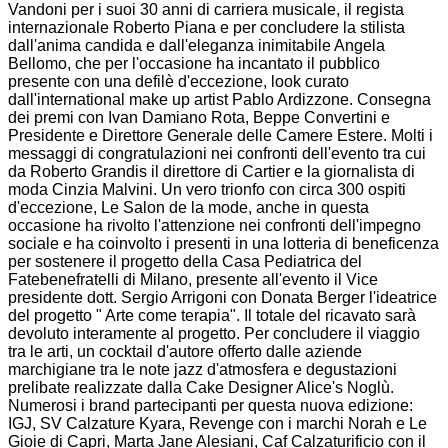
Vandoni per i suoi 30 anni di carriera musicale, il regista
internazionale Roberto Piana e per concludere la stilista
dall'anima candida e dall'eleganza inimitabile Angela
Bellomo, che per l'occasione ha incantato il pubblico
presente con una defilè d'eccezione, look curato
dall'international make up artist Pablo Ardizzone. Consegna
dei premi con Ivan Damiano Rota, Beppe Convertini e
Presidente e Direttore Generale delle Camere Estere. Molti i
messaggi di congratulazioni nei confronti dell'evento tra cui
da Roberto Grandis il direttore di Cartier e la giornalista di
moda Cinzia Malvini. Un vero trionfo con circa 300 ospiti
d'eccezione, Le Salon de la mode, anche in questa
occasione ha rivolto l'attenzione nei confronti dell'impegno
sociale e ha coinvolto i presenti in una lotteria di beneficenza
per sostenere il progetto della Casa Pediatrica del
Fatebenefratelli di Milano, presente all'evento il Vice
presidente dott. Sergio Arrigoni con Donata Berger l'ideatrice
del progetto " Arte come terapia". Il totale del ricavato sarà
devoluto interamente al progetto. Per concludere il viaggio
tra le arti, un cocktail d'autore offerto dalle aziende
marchigiane tra le note jazz d'atmosfera e degustazioni
prelibate realizzate dalla Cake Designer Alice's Noglù.
Numerosi i brand partecipanti per questa nuova edizione:
IGJ, SV Calzature Kyara, Revenge con i marchi Norah e Le
Gioie di Capri, Marta Jane Alesiani, Caf Calzaturificio con il