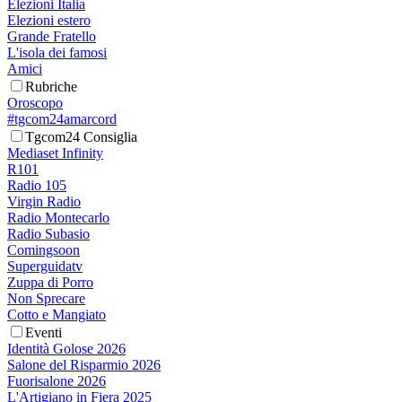
Elezioni Italia
Elezioni estero
Grande Fratello
L'isola dei famosi
Amici
Rubriche
Oroscopo
#tgcom24amarcord
Tgcom24 Consiglia
Mediaset Infinity
R101
Radio 105
Virgin Radio
Radio Montecarlo
Radio Subasio
Comingsoon
Superguidatv
Zuppa di Porro
Non Sprecare
Cotto e Mangiato
Eventi
Identità Golose 2026
Salone del Risparmio 2026
Fuorisalone 2026
L'Artigiano in Fiera 2025