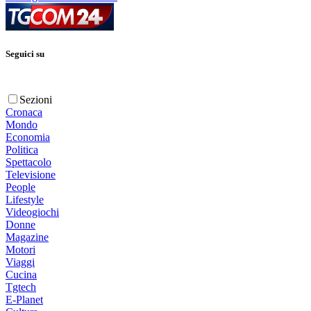
Seguici su
Sezioni
Cronaca
Mondo
Economia
Politica
Spettacolo
Televisione
People
Lifestyle
Videogiochi
Donne
Magazine
Motori
Viaggi
Cucina
Tgtech
E-Planet