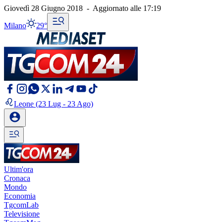
Giovedì 28 Giugno 2018
-
Aggiornato alle
17:19
Milano
29°
Leone
(23 Lug - 23 Ago)
Ultim'ora
Cronaca
Mondo
Economia
TgcomLab
Televisione