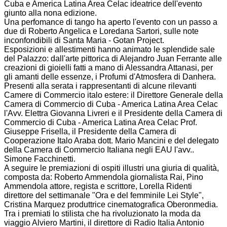
Cuba e America Latina Area Celac ideatrice dell'evento
giunto alla nona edizione.
Una perfomance di tango ha aperto l'evento con un passo a
due di Roberto Angelica e Loredana Sartori, sulle note
inconfondibili di Santa Maria - Gotan Project.
Esposizioni e allestimenti hanno animato le splendide sale
del Palazzo: dall'arte pittorica di Alejandro Juan Ferrante alle
creazioni di gioielli fatti a mano di Alessandra Attanasi, per
gli amanti delle essenze, i Profumi d'Atmosfera di Danhera.
Presenti alla serata i rappresentanti di alcune rilevanti
Camere di Commercio italo estere: il Direttore Generale della
Camera di Commercio di Cuba - America Latina Area Celac
l'Avv. Elettra Giovanna Livreri e il Presidente della Camera di
Commercio di Cuba - America Latina Area Celac Prof.
Giuseppe Frisella, il Presidente della Camera di
Cooperazione Italo Araba dott. Mario Mancini e del delegato
della Camera di Commercio Italiana negli EAU l'avv..
Simone Facchinetti.
A seguire le premiazioni di ospiti illustri una giuria di qualità,
composta da: Roberto Ammendola giornalista Rai, Pino
Ammendola attore, regista e scrittore, Lorella Ridenti
direttore del settimanale "Ora e del femminile Lei Style",
Cristina Marquez produttrice cinematografica Oberonmedia.
Tra i premiati lo stilista che ha rivoluzionato la moda da
viaggio Alviero Martini, il direttore di Radio Italia Antonio