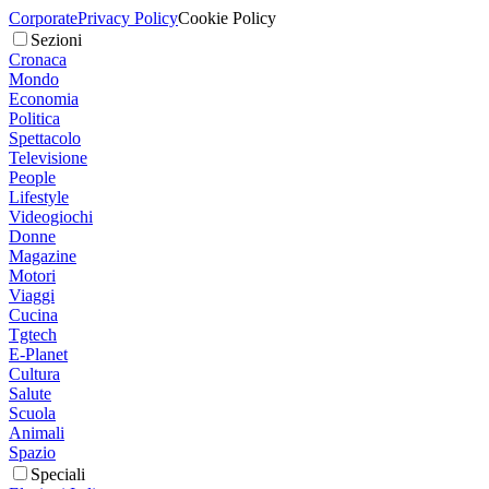
Corporate
Privacy Policy
Cookie Policy
Sezioni
Cronaca
Mondo
Economia
Politica
Spettacolo
Televisione
People
Lifestyle
Videogiochi
Donne
Magazine
Motori
Viaggi
Cucina
Tgtech
E-Planet
Cultura
Salute
Scuola
Animali
Spazio
Speciali