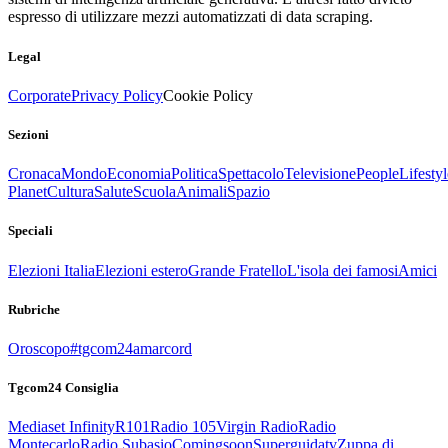
espresso di utilizzare mezzi automatizzati di data scraping.
Legal
Corporate
Privacy Policy
Cookie Policy
Sezioni
Cronaca
Mondo
Economia
Politica
Spettacolo
Televisione
People
Lifestyl
Planet
Cultura
Salute
Scuola
Animali
Spazio
Speciali
Elezioni Italia
Elezioni estero
Grande Fratello
L'isola dei famosi
Amici
Rubriche
Oroscopo
#tgcom24amarcord
Tgcom24 Consiglia
Mediaset Infinity
R101
Radio 105
Virgin Radio
Radio
Montecarlo
Radio Subasio
Comingsoon
Superguidatv
Zuppa di