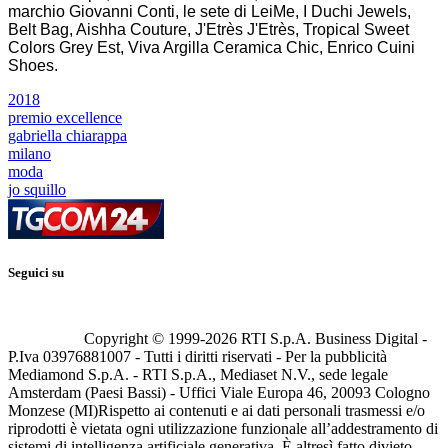
marchio Giovanni Conti, le sete di LeiMe, I Duchi Jewels,
Belt Bag, Aishha Couture, J'Etrès J'Etrès, Tropical Sweet
Colors Grey Est, Viva Argilla Ceramica Chic, Enrico Cuini
Shoes.
2018
premio excellence
gabriella chiarappa
milano
moda
jo squillo
Seguici su
Copyright © 1999-
2026
RTI S.p.A. Business Digital -
P.Iva 03976881007 - Tutti i diritti riservati - Per la pubblicità
Mediamond S.p.A. - RTI S.p.A., Mediaset N.V., sede legale
Amsterdam (Paesi Bassi) - Uffici Viale Europa 46, 20093 Cologno
Monzese (MI)
Rispetto ai contenuti e ai dati personali trasmessi e/o
riprodotti è vietata ogni utilizzazione funzionale all’addestramento di
sistemi di intelligenza artificiale generativa. È altresì fatto divieto