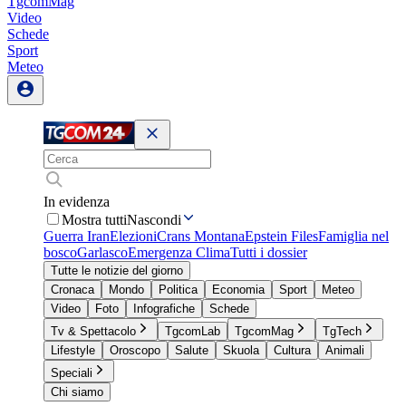
TgcomMag
Video
Schede
Sport
Meteo
In evidenza
Mostra tutti
Nascondi
Guerra Iran
Elezioni
Crans Montana
Epstein Files
Famiglia nel
bosco
Garlasco
Emergenza Clima
Tutti i dossier
Tutte le notizie del giorno
Cronaca
Mondo
Politica
Economia
Sport
Meteo
Video
Foto
Infografiche
Schede
Tv & Spettacolo
TgcomLab
TgcomMag
TgTech
Lifestyle
Oroscopo
Salute
Skuola
Cultura
Animali
Speciali
Chi siamo