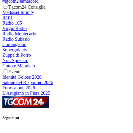
#tgcom24amarcord
Tgcom24 Consiglia
Mediaset Infinity
R101
Radio 105
Virgin Radio
Radio Montecarlo
Radio Subasio
Comingsoon
Superguidatv
Zuppa di Porro
Non Sprecare
Cotto e Mangiato
Eventi
Identità Golose 2026
Salone del Risparmio 2026
Fuorisalone 2026
L'Artigiano in Fiera 2025
Seguici su