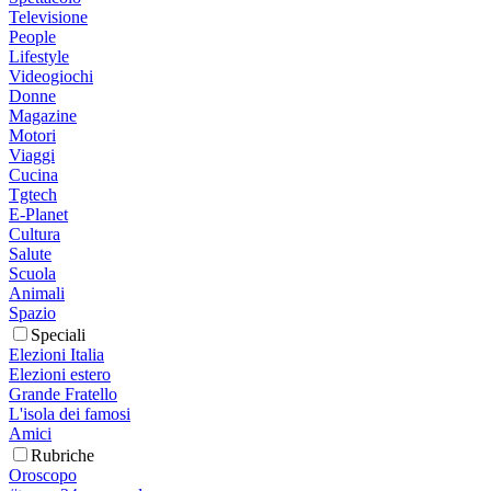
Televisione
People
Lifestyle
Videogiochi
Donne
Magazine
Motori
Viaggi
Cucina
Tgtech
E-Planet
Cultura
Salute
Scuola
Animali
Spazio
Speciali
Elezioni Italia
Elezioni estero
Grande Fratello
L'isola dei famosi
Amici
Rubriche
Oroscopo