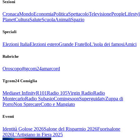
Sezioni
Cronaca
Mondo
Economia
Politica
Spettacolo
Televisione
People
Lifestyl
Planet
Cultura
Salute
Scuola
Animali
Spazio
Speciali
Elezioni Italia
Elezioni estero
Grande Fratello
L'isola dei famosi
Amici
Rubriche
Oroscopo
#tgcom24amarcord
Tgcom24 Consiglia
Mediaset Infinity
R101
Radio 105
Virgin Radio
Radio
Montecarlo
Radio Subasio
Comingsoon
Superguidatv
Zuppa di
Porro
Non Sprecare
Cotto e Mangiato
Eventi
Identità Golose 2026
Salone del Risparmio 2026
Fuorisalone
2026
L'Artigiano in Fiera 2025