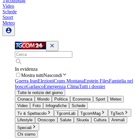
TgcomMag
Video
Schede
Sport
Meteo
In evidenza
Mostra tutti
Nascondi
Guerra Iran
Elezioni
Crans Montana
Epstein Files
Famiglia nel
bosco
Garlasco
Emergenza Clima
Tutti i dossier
Tutte le notizie del giorno
Cronaca
Mondo
Politica
Economia
Sport
Meteo
Video
Foto
Infografiche
Schede
Tv & Spettacolo
TgcomLab
TgcomMag
TgTech
Lifestyle
Oroscopo
Salute
Skuola
Cultura
Animali
Speciali
Chi siamo