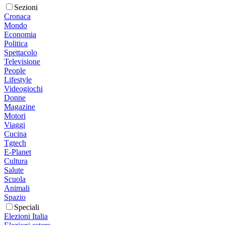
Sezioni
Cronaca
Mondo
Economia
Politica
Spettacolo
Televisione
People
Lifestyle
Videogiochi
Donne
Magazine
Motori
Viaggi
Cucina
Tgtech
E-Planet
Cultura
Salute
Scuola
Animali
Spazio
Speciali
Elezioni Italia