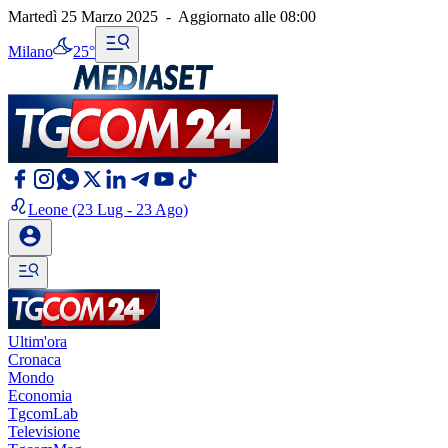
Martedì 25 Marzo 2025
-
Aggiornato alle
08:00
Milano
25°
Leone
(23 Lug - 23 Ago)
Ultim'ora
Cronaca
Mondo
Economia
TgcomLab
Televisione