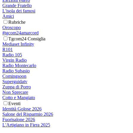
Elezioni estero
Grande Fratello
L'isola dei famosi
Amici
Rubriche
Oroscopo
#tgcom24amarcord
Tgcom24 Consiglia
Mediaset Infinity
R101
Radio 105
Virgin Radio
Radio Montecarlo
Radio Subasio
Comingsoon
Superguidatv
Zuppa di Porro
Non Sprecare
Cotto e Mangiato
Eventi
Identità Golose 2026
Salone del Risparmio 2026
Fuorisalone 2026
L'Artigiano in Fiera 2025