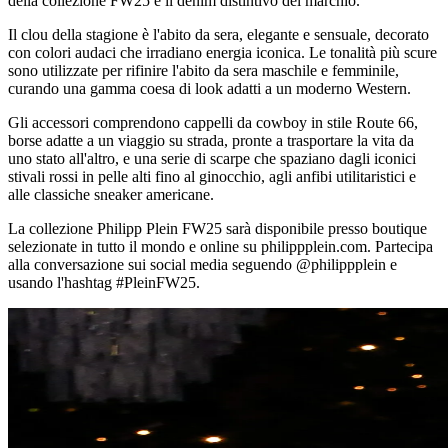
della collezione FW25 è il denim distintivo del marchio.
Il clou della stagione è l'abito da sera, elegante e sensuale, decorato
con colori audaci che irradiano energia iconica. Le tonalità più scure
sono utilizzate per rifinire l'abito da sera maschile e femminile,
curando una gamma coesa di look adatti a un moderno Western.
Gli accessori comprendono cappelli da cowboy in stile Route 66,
borse adatte a un viaggio su strada, pronte a trasportare la vita da
uno stato all'altro, e una serie di scarpe che spaziano dagli iconici
stivali rossi in pelle alti fino al ginocchio, agli anfibi utilitaristici e
alle classiche sneaker americane.
La collezione Philipp Plein FW25 sarà disponibile presso boutique
selezionate in tutto il mondo e online su philippplein.com. Partecipa
alla conversazione sui social media seguendo @philippplein e
usando l'hashtag #PleinFW25.