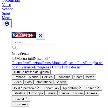
TgcomMag
Video
Schede
Sport
Meteo
In evidenza
Mostra tutti
Nascondi
Guerra Iran
Elezioni
Crans Montana
Epstein Files
Famiglia nel
bosco
Garlasco
Emergenza Clima
Tutti i dossier
Tutte le notizie del giorno
Cronaca
Mondo
Politica
Economia
Sport
Meteo
Video
Foto
Infografiche
Schede
Tv & Spettacolo
TgcomLab
TgcomMag
TgTech
Lifestyle
Oroscopo
Salute
Skuola
Cultura
Animali
Speciali
Chi siamo