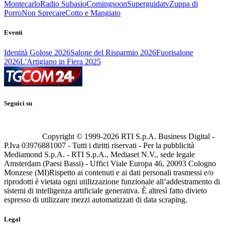
Montecarlo
Radio Subasio
Comingsoon
Superguidatv
Zuppa di
Porro
Non Sprecare
Cotto e Mangiato
Eventi
Identità Golose 2026
Salone del Risparmio 2026
Fuorisalone
2026
L'Artigiano in Fiera 2025
Seguici su
Copyright © 1999-
2026
RTI S.p.A. Business Digital -
P.Iva 03976881007 - Tutti i diritti riservati - Per la pubblicità
Mediamond S.p.A. - RTI S.p.A., Mediaset N.V., sede legale
Amsterdam (Paesi Bassi) - Uffici Viale Europa 46, 20093 Cologno
Monzese (MI)
Rispetto ai contenuti e ai dati personali trasmessi e/o
riprodotti è vietata ogni utilizzazione funzionale all’addestramento di
sistemi di intelligenza artificiale generativa. È altresì fatto divieto
espresso di utilizzare mezzi automatizzati di data scraping.
Legal