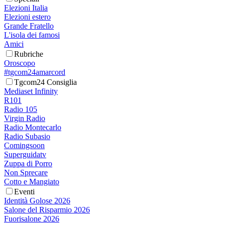
Elezioni Italia
Elezioni estero
Grande Fratello
L'isola dei famosi
Amici
Rubriche
Oroscopo
#tgcom24amarcord
Tgcom24 Consiglia
Mediaset Infinity
R101
Radio 105
Virgin Radio
Radio Montecarlo
Radio Subasio
Comingsoon
Superguidatv
Zuppa di Porro
Non Sprecare
Cotto e Mangiato
Eventi
Identità Golose 2026
Salone del Risparmio 2026
Fuorisalone 2026