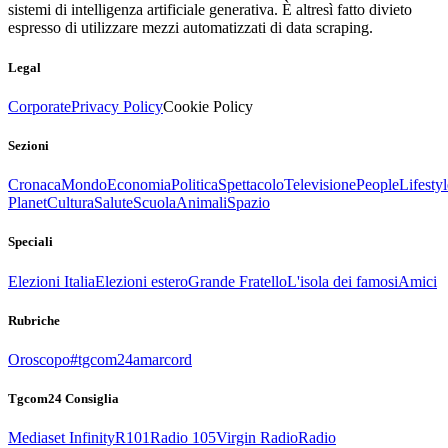
sistemi di intelligenza artificiale generativa. È altresì fatto divieto
espresso di utilizzare mezzi automatizzati di data scraping.
Legal
Corporate
Privacy Policy
Cookie Policy
Sezioni
Cronaca
Mondo
Economia
Politica
Spettacolo
Televisione
People
Lifestyl
Planet
Cultura
Salute
Scuola
Animali
Spazio
Speciali
Elezioni Italia
Elezioni estero
Grande Fratello
L'isola dei famosi
Amici
Rubriche
Oroscopo
#tgcom24amarcord
Tgcom24 Consiglia
Mediaset Infinity
R101
Radio 105
Virgin Radio
Radio