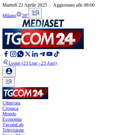
Martedì 22 Aprile 2025
-
Aggiornato alle
08:00
Milano
28°
Leone
(23 Lug - 23 Ago)
Ultim'ora
Cronaca
Mondo
Economia
TgcomLab
Televisione