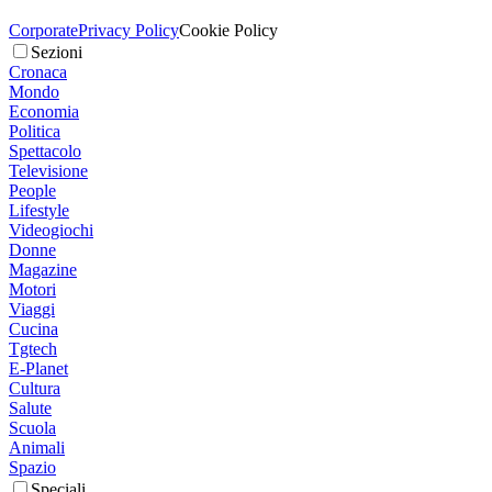
Corporate
Privacy Policy
Cookie Policy
Sezioni
Cronaca
Mondo
Economia
Politica
Spettacolo
Televisione
People
Lifestyle
Videogiochi
Donne
Magazine
Motori
Viaggi
Cucina
Tgtech
E-Planet
Cultura
Salute
Scuola
Animali
Spazio
Speciali