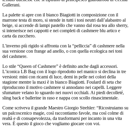
Gallerani.
La palette si apre con il bianco Biagiotti in composizione con il
marrone testa di moro, si stende in tutti i toni neutri dall’alabastro al
beige, si accende di lampi pastello che vanno dal rosa tea allo sherry,
si intenerisce nei cappotti e nei completi di cashmere blu artico e
carta da zucchero.
L'inverno più rigido si affronta con la “pelliccia” di cashmere nella
sua versione con frange ad anello, o con quella ecologica nei toni
del cashmere.
Lo stile “Queen of Cashmere” è definito anche dagli accessori.
L’iconica LB Bag con il logo riprodotto nel manico si declina in tre
versioni: mini con ricami di luce, demi in pelle nei colori della
stagione mentre la maxi è in bianco Biagiotti. Foulard di seta che
riproducono il motivo cashmere si annodano nei capelli. Leggere
sfumature velano lo sguardo nei nuovi occhiali. Ai piedi decolleté,
sling back e ballerine in raso e nappa con scollo rinascimentale.
Come scriveva il grande Maestro Giorgio Strehler: “Ricostruiamo su
un palcoscenico magie, così raccontiamo favole, ma così colme di
realtà e di consapevolezza, da trasformarsi per incanto in una vita
vera. È questo il gioco che vogliamo giocare con voi.