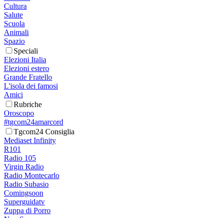
Cultura
Salute
Scuola
Animali
Spazio
Speciali
Elezioni Italia
Elezioni estero
Grande Fratello
L'isola dei famosi
Amici
Rubriche
Oroscopo
#tgcom24amarcord
Tgcom24 Consiglia
Mediaset Infinity
R101
Radio 105
Virgin Radio
Radio Montecarlo
Radio Subasio
Comingsoon
Superguidatv
Zuppa di Porro