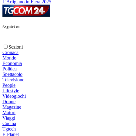
L'Artigiano in Fiera 2025
Seguici su
Sezioni
Cronaca
Mondo
Economia
Politica
Spettacolo
Televisione
People
Lifestyle
Videogiochi
Donne
Magazine
Motori
Viaggi
Cucina
Tgtech
E-Planet