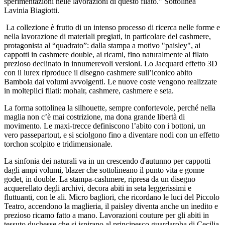
sperimentazioni nelle lavorazioni di questo filato." Sottolinea
Lavinia Biagiotti.
La collezione è frutto di un intenso processo di ricerca nelle forme e
nella lavorazione di materiali pregiati, in particolare del cashmere,
protagonista al “quadrato”: dalla stampa a motivo "paisley", ai
cappotti in cashmere double, ai ricami, fino naturalmente al filato
prezioso declinato in innumerevoli versioni. Lo Jacquard effetto 3D
con il lurex riproduce il disegno cashmere sull’iconico abito
Bambola dai volumi avvolgenti. Le nuove coste vengono realizzate
in molteplici filati: mohair, cashmere, cashmere e seta.
La forma sottolinea la silhouette, sempre confortevole, perché nella
maglia non c’è mai costrizione, ma dona grande libertà di
movimento. Le maxi-trecce definiscono l’abito con i bottoni, un
vero passepartout, e si sciolgono fino a diventare nodi con un effetto
torchon scolpito e tridimensionale.
La sinfonia dei naturali va in un crescendo d'autunno per cappotti
dagli ampi volumi, blazer che sottolineano il punto vita e gonne
godet, in double. La stampa-cashmere, ripresa da un disegno
acquerellato degli archivi, decora abiti in seta leggerissimi e
fluttuanti, con le ali. Micro bagliori, che ricordano le luci del Piccolo
Teatro, accendono la maglieria, il paisley diventa anche un inedito e
prezioso ricamo fatto a mano. Lavorazioni couture per gli abiti in
tessuto duchesse che si ispirano al principesco guardaroba di Cecilia