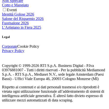
Non Sprecare
Cotto e Mangiato
Eventi
Identità Golose 2026
Salone del Risparmio 2026
Fuorisalone 2026
L'Artigiano in Fiera 2025
Legal
Corporate
Cookie Policy
Privacy Policy
Copyright © 1999-
2026
RTI S.p.A. Business Digital - P.Iva
03976881007 - Tutti i diritti riservati - Per la pubblicità Mediamond
S.p.A. - RTI S.p.A., Mediaset N.V., sede legale Amsterdam (Paesi
Bassi) - Uffici Viale Europa 46, 20093 Cologno Monzese (MI)
Rispetto ai contenuti e ai dati personali trasmessi e/o riprodotti è
vietata ogni utilizzazione funzionale all’addestramento di sistemi di
intelligenza artificiale generativa. È altresì fatto divieto espresso di
utilizzare mezzi automatizzati di data scraping.