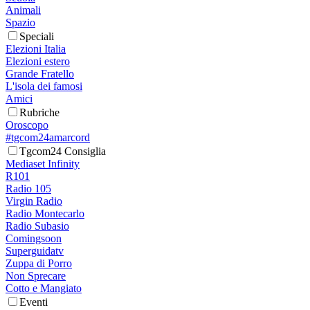
Animali
Spazio
Speciali
Elezioni Italia
Elezioni estero
Grande Fratello
L'isola dei famosi
Amici
Rubriche
Oroscopo
#tgcom24amarcord
Tgcom24 Consiglia
Mediaset Infinity
R101
Radio 105
Virgin Radio
Radio Montecarlo
Radio Subasio
Comingsoon
Superguidatv
Zuppa di Porro
Non Sprecare
Cotto e Mangiato
Eventi