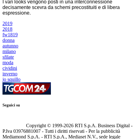
I vari looks vengono posti in una interconnessione
decisamente scevra da schemi precostituiti e di libera
espressione.
2019
2018
fw1819
donna
autunno
milano
sfilate
moda
cividini
inverno
jo squillo
Seguici su
Copyright © 1999-
2026
RTI S.p.A. Business Digital -
P.Iva 03976881007 - Tutti i diritti riservati - Per la pubblicità
Mediamond S.p.A. - RTI S.p.A., Mediaset N.V., sede legale