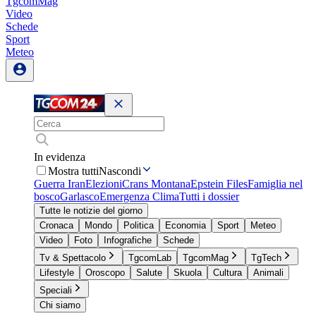
TgcomMag
Video
Schede
Sport
Meteo
In evidenza
Mostra tutti
Nascondi
Guerra Iran
Elezioni
Crans Montana
Epstein Files
Famiglia nel
bosco
Garlasco
Emergenza Clima
Tutti i dossier
Tutte le notizie del giorno
Cronaca
Mondo
Politica
Economia
Sport
Meteo
Video
Foto
Infografiche
Schede
Tv & Spettacolo
TgcomLab
TgcomMag
TgTech
Lifestyle
Oroscopo
Salute
Skuola
Cultura
Animali
Speciali
Chi siamo