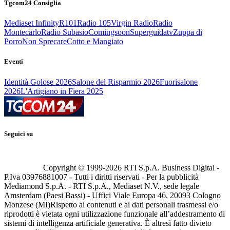
Tgcom24 Consiglia
Mediaset Infinity
R101
Radio 105
Virgin Radio
Radio
Montecarlo
Radio Subasio
Comingsoon
Superguidatv
Zuppa di
Porro
Non Sprecare
Cotto e Mangiato
Eventi
Identità Golose 2026
Salone del Risparmio 2026
Fuorisalone
2026
L'Artigiano in Fiera 2025
Seguici su
Copyright © 1999-
2026
RTI S.p.A. Business Digital -
P.Iva 03976881007 - Tutti i diritti riservati - Per la pubblicità
Mediamond S.p.A. - RTI S.p.A., Mediaset N.V., sede legale
Amsterdam (Paesi Bassi) - Uffici Viale Europa 46, 20093 Cologno
Monzese (MI)
Rispetto ai contenuti e ai dati personali trasmessi e/o
riprodotti è vietata ogni utilizzazione funzionale all’addestramento di
sistemi di intelligenza artificiale generativa. È altresì fatto divieto