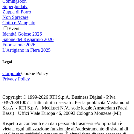
Comingsoon
Superguidatv
Zuppa di Porro
Non Sprecare
Cotto e Mangiato
Eventi
Identità Golose 2026
Salone del Risparmio 2026
Fuorisalone 2026
L'Artigiano in Fiera 2025
Legal
Corporate
Cookie Policy
Privacy Policy
Copyright © 1999-
2026
RTI S.p.A. Business Digital - P.Iva
03976881007 - Tutti i diritti riservati - Per la pubblicità Mediamond
S.p.A. - RTI S.p.A., Mediaset N.V., sede legale Amsterdam (Paesi
Bassi) - Uffici Viale Europa 46, 20093 Cologno Monzese (MI)
Rispetto ai contenuti e ai dati personali trasmessi e/o riprodotti è
vietata ogni utilizzazione funzionale all’addestramento di sistemi di