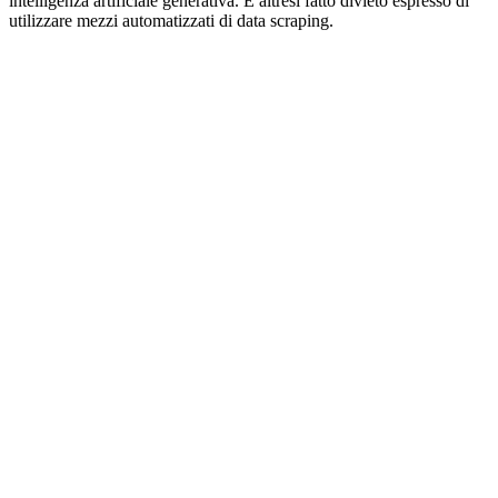
intelligenza artificiale generativa. È altresì fatto divieto espresso di
utilizzare mezzi automatizzati di data scraping.