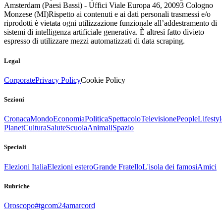
Amsterdam (Paesi Bassi) - Uffici Viale Europa 46, 20093 Cologno
Monzese (MI)
Rispetto ai contenuti e ai dati personali trasmessi e/o
riprodotti è vietata ogni utilizzazione funzionale all’addestramento di
sistemi di intelligenza artificiale generativa. È altresì fatto divieto
espresso di utilizzare mezzi automatizzati di data scraping.
Legal
Corporate
Privacy Policy
Cookie Policy
Sezioni
Cronaca
Mondo
Economia
Politica
Spettacolo
Televisione
People
Lifestyl
Planet
Cultura
Salute
Scuola
Animali
Spazio
Speciali
Elezioni Italia
Elezioni estero
Grande Fratello
L'isola dei famosi
Amici
Rubriche
Oroscopo
#tgcom24amarcord