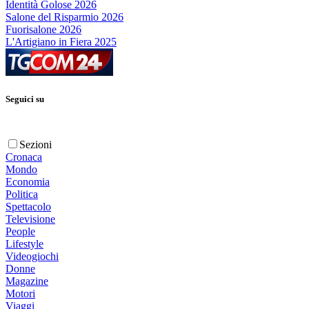
Identità Golose 2026
Salone del Risparmio 2026
Fuorisalone 2026
L'Artigiano in Fiera 2025
Seguici su
Sezioni
Cronaca
Mondo
Economia
Politica
Spettacolo
Televisione
People
Lifestyle
Videogiochi
Donne
Magazine
Motori
Viaggi