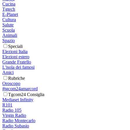
Cucina
Tgtech
E-Planet
Cultura
Salute
Scuola
Animali
Spazio
Speciali
Elezioni Italia
Elezioni estero
Grande Fratello
L'isola dei famosi
Amici
Rubriche
Oroscopo
#tgcom24amarcord
Tgcom24 Consiglia
Mediaset Infinity
R101
Radio 105
Virgin Radio
Radio Montecarlo
Radio Subasio