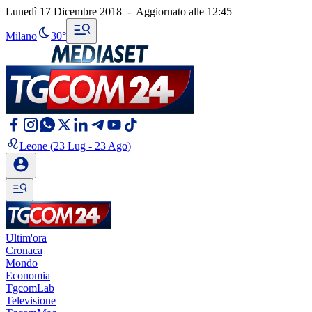
Lunedì 17 Dicembre 2018
-
Aggiornato alle
12:45
Milano
30°
Leone
(23 Lug - 23 Ago)
Ultim'ora
Cronaca
Mondo
Economia
TgcomLab
Televisione