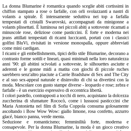
La donna Blumarine è romantica quando sceglie abiti cortissimi in
chiffon stampato a rose o farfalle, con orli svolazzanti a nastri di
volants a spirale. È intensamente seduttiva nei top a farfalla
tempestati di cristalli Swarovski, accompagnati da minigonne a
volants plissettati. È luminosa nei piccoli abiti a sottoveste ricamati a
minuscole rose, deliziose come pasticcini. È forte e moderna nei
jeans attillati tempestati di ricami luccicanti, portati con i classici
golfini BluVi, rivisitati in versione monospalla, oppure abbreviati
come mini cardigan.
I ricami e gli embellishments, tipici dello stile Blumarine, decorano a
contrasto forme sottili e lineari, quasi minimali nella loro naturalezza
anni '90: gli abitini scivolati a sottoveste, le silhouettes asciutte e
aderenti e le gonne midi a matita con giochi di piccole ruches
sarebbero senz'altro piaciute a Carrie Bradshaw di Sex and The City
e al suo sex-appeal naturale e disinvolto di chi sa divertirsi con la
moda. Mescolare con gusto stampe diverse - leopardo e rose; zebra e
farfalle - è un esercizio espressivo di eccentrica libertà.
I colori pastello, contrapposti a tocchi di nero, acquistano la dolcezza
zuccherina di sfumature Rococò, come i lussuosi pasticccini che
Maria Antonietta nel film di Sofia Coppola consuma golosamente
ascoltando i Bow Wow Wow: giallo limone, rosa confetto, azzurro
glacé, bianco panna, verde menta.
Seduzione e romanticismo; femminilità forte, moderna e
consapevole. Per la donna Blumarine, la moda è un gioco creativo