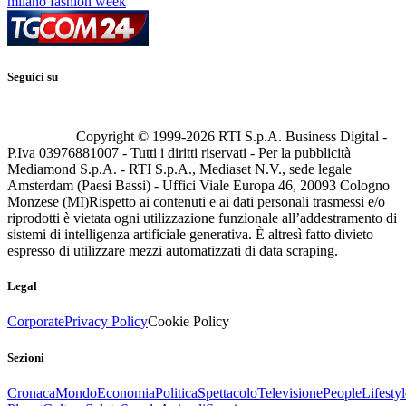
milano fashion week
Seguici su
Copyright © 1999-
2026
RTI S.p.A. Business Digital -
P.Iva 03976881007 - Tutti i diritti riservati - Per la pubblicità
Mediamond S.p.A. - RTI S.p.A., Mediaset N.V., sede legale
Amsterdam (Paesi Bassi) - Uffici Viale Europa 46, 20093 Cologno
Monzese (MI)
Rispetto ai contenuti e ai dati personali trasmessi e/o
riprodotti è vietata ogni utilizzazione funzionale all’addestramento di
sistemi di intelligenza artificiale generativa. È altresì fatto divieto
espresso di utilizzare mezzi automatizzati di data scraping.
Legal
Corporate
Privacy Policy
Cookie Policy
Sezioni
Cronaca
Mondo
Economia
Politica
Spettacolo
Televisione
People
Lifestyl