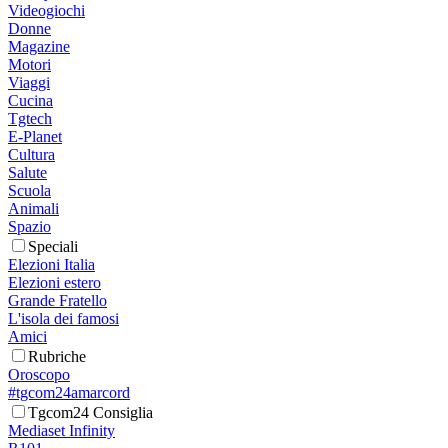
Videogiochi
Donne
Magazine
Motori
Viaggi
Cucina
Tgtech
E-Planet
Cultura
Salute
Scuola
Animali
Spazio
Speciali
Elezioni Italia
Elezioni estero
Grande Fratello
L'isola dei famosi
Amici
Rubriche
Oroscopo
#tgcom24amarcord
Tgcom24 Consiglia
Mediaset Infinity