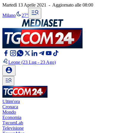
Martedì 13 Aprile 2021
-
Aggiornato alle
08:00
Milano
27°
Leone
(23 Lug - 23 Ago)
Ultim'ora
Cronaca
Mondo
Economia
TgcomLab
Televisione