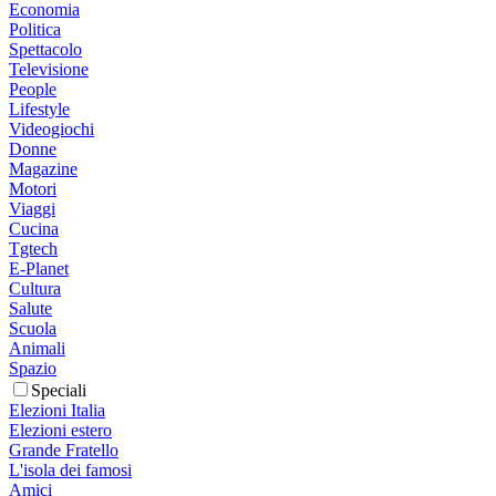
Economia
Politica
Spettacolo
Televisione
People
Lifestyle
Videogiochi
Donne
Magazine
Motori
Viaggi
Cucina
Tgtech
E-Planet
Cultura
Salute
Scuola
Animali
Spazio
Speciali
Elezioni Italia
Elezioni estero
Grande Fratello
L'isola dei famosi
Amici