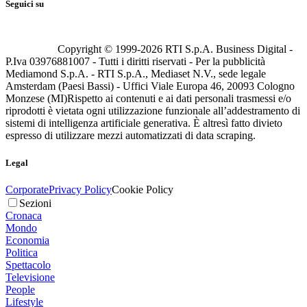
Seguici su
Copyright © 1999-
2026
RTI S.p.A. Business Digital -
P.Iva 03976881007 - Tutti i diritti riservati - Per la pubblicità
Mediamond S.p.A. - RTI S.p.A., Mediaset N.V., sede legale
Amsterdam (Paesi Bassi) - Uffici Viale Europa 46, 20093 Cologno
Monzese (MI)
Rispetto ai contenuti e ai dati personali trasmessi e/o
riprodotti è vietata ogni utilizzazione funzionale all’addestramento di
sistemi di intelligenza artificiale generativa. È altresì fatto divieto
espresso di utilizzare mezzi automatizzati di data scraping.
Legal
Corporate
Privacy Policy
Cookie Policy
Sezioni
Cronaca
Mondo
Economia
Politica
Spettacolo
Televisione
People
Lifestyle