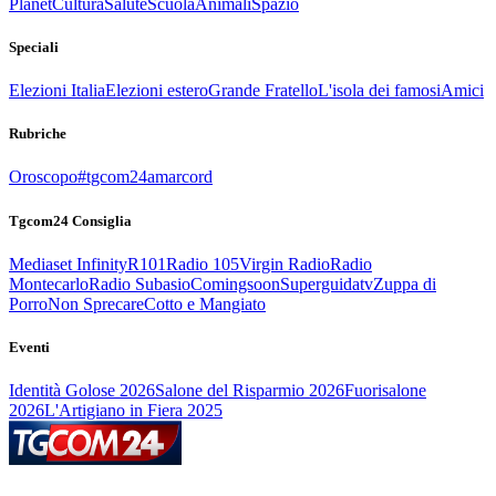
Planet
Cultura
Salute
Scuola
Animali
Spazio
Speciali
Elezioni Italia
Elezioni estero
Grande Fratello
L'isola dei famosi
Amici
Rubriche
Oroscopo
#tgcom24amarcord
Tgcom24 Consiglia
Mediaset Infinity
R101
Radio 105
Virgin Radio
Radio
Montecarlo
Radio Subasio
Comingsoon
Superguidatv
Zuppa di
Porro
Non Sprecare
Cotto e Mangiato
Eventi
Identità Golose 2026
Salone del Risparmio 2026
Fuorisalone
2026
L'Artigiano in Fiera 2025