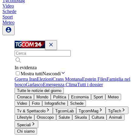
TgcomMag
Video
Schede
Sport
Meteo
In evidenza
Mostra tutti
Nascondi
Guerra Iran
Elezioni
Crans Montana
Epstein Files
Famiglia nel
bosco
Garlasco
Emergenza Clima
Tutti i dossier
Tutte le notizie del giorno
Cronaca
Mondo
Politica
Economia
Sport
Meteo
Video
Foto
Infografiche
Schede
Tv & Spettacolo
TgcomLab
TgcomMag
TgTech
Lifestyle
Oroscopo
Salute
Skuola
Cultura
Animali
Speciali
Chi siamo