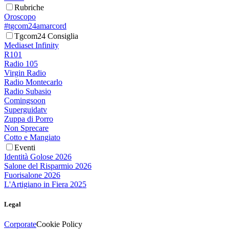
Rubriche
Oroscopo
#tgcom24amarcord
Tgcom24 Consiglia
Mediaset Infinity
R101
Radio 105
Virgin Radio
Radio Montecarlo
Radio Subasio
Comingsoon
Superguidatv
Zuppa di Porro
Non Sprecare
Cotto e Mangiato
Eventi
Identità Golose 2026
Salone del Risparmio 2026
Fuorisalone 2026
L'Artigiano in Fiera 2025
Legal
Corporate
Cookie Policy