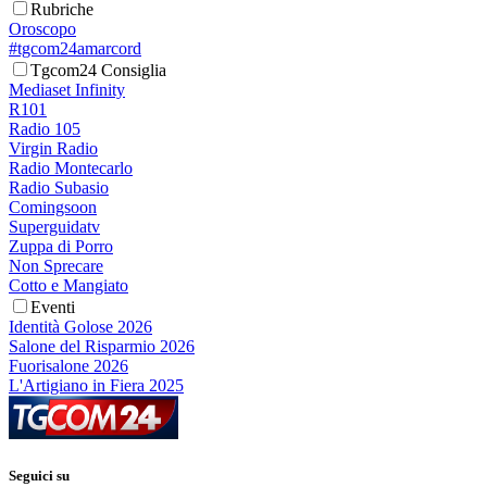
Rubriche
Oroscopo
#tgcom24amarcord
Tgcom24 Consiglia
Mediaset Infinity
R101
Radio 105
Virgin Radio
Radio Montecarlo
Radio Subasio
Comingsoon
Superguidatv
Zuppa di Porro
Non Sprecare
Cotto e Mangiato
Eventi
Identità Golose 2026
Salone del Risparmio 2026
Fuorisalone 2026
L'Artigiano in Fiera 2025
Seguici su