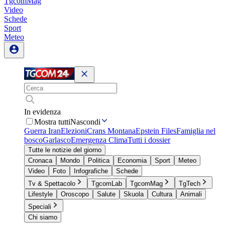
TgcomMag
Video
Schede
Sport
Meteo
In evidenza
Mostra tutti
Nascondi
Guerra Iran
Elezioni
Crans Montana
Epstein Files
Famiglia nel
bosco
Garlasco
Emergenza Clima
Tutti i dossier
Tutte le notizie del giorno
Cronaca
Mondo
Politica
Economia
Sport
Meteo
Video
Foto
Infografiche
Schede
Tv & Spettacolo
TgcomLab
TgcomMag
TgTech
Lifestyle
Oroscopo
Salute
Skuola
Cultura
Animali
Speciali
Chi siamo