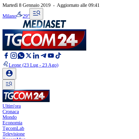
Martedì 8 Gennaio 2019
-
Aggiornato alle
09:41
Milano
29°
Leone
(23 Lug - 23 Ago)
Ultim'ora
Cronaca
Mondo
Economia
TgcomLab
Televisione