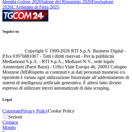
Identità Golose 2026
Salone del Risparmio 2026
Fuorisalone
2026
L'Artigiano in Fiera 2025
Seguici su
Copyright © 1999-
2026
RTI S.p.A. Business Digital -
P.Iva 03976881007 - Tutti i diritti riservati - Per la pubblicità
Mediamond S.p.A. - RTI S.p.A., Mediaset N.V., sede legale
Amsterdam (Paesi Bassi) - Uffici Viale Europa 46, 20093 Cologno
Monzese (MI)
Rispetto ai contenuti e ai dati personali trasmessi e/o
riprodotti è vietata ogni utilizzazione funzionale all’addestramento di
sistemi di intelligenza artificiale generativa. È altresì fatto divieto
espresso di utilizzare mezzi automatizzati di data scraping.
Legal
Corporate
Privacy Policy
Cookie Policy
Sezioni
Cronaca
Mondo