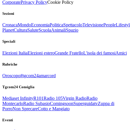
Corporate
Privacy Policy
Cookie Policy
Sezioni
Cronaca
Mondo
Economia
Politica
Spettacolo
Televisione
People
Lifestyl
Planet
Cultura
Salute
Scuola
Animali
Spazio
Speciali
Elezioni Italia
Elezioni estero
Grande Fratello
L'isola dei famosi
Amici
Rubriche
Oroscopo
#tgcom24amarcord
Tgcom24 Consiglia
Mediaset Infinity
R101
Radio 105
Virgin Radio
Radio
Montecarlo
Radio Subasio
Comingsoon
Superguidatv
Zuppa di
Porro
Non Sprecare
Cotto e Mangiato
Eventi