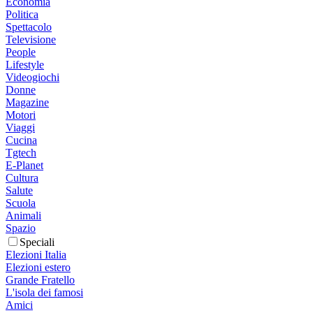
Economia
Politica
Spettacolo
Televisione
People
Lifestyle
Videogiochi
Donne
Magazine
Motori
Viaggi
Cucina
Tgtech
E-Planet
Cultura
Salute
Scuola
Animali
Spazio
Speciali
Elezioni Italia
Elezioni estero
Grande Fratello
L'isola dei famosi
Amici