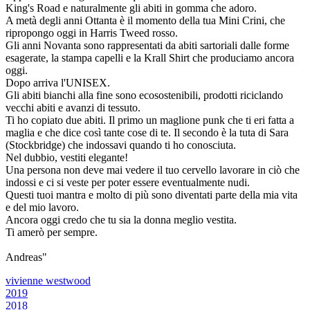
King's Road e naturalmente gli abiti in gomma che adoro.
A metà degli anni Ottanta è il momento della tua Mini Crini, che
ripropongo oggi in Harris Tweed rosso.
Gli anni Novanta sono rappresentati da abiti sartoriali dalle forme
esagerate, la stampa capelli e la Krall Shirt che produciamo ancora
oggi.
Dopo arriva l'UNISEX.
Gli abiti bianchi alla fine sono ecosostenibili, prodotti riciclando
vecchi abiti e avanzi di tessuto.
Ti ho copiato due abiti. Il primo un maglione punk che ti eri fatta a
maglia e che dice così tante cose di te. Il secondo è la tuta di Sara
(Stockbridge) che indossavi quando ti ho conosciuta.
Nel dubbio, vestiti elegante!
Una persona non deve mai vedere il tuo cervello lavorare in ciò che
indossi e ci si veste per poter essere eventualmente nudi.
Questi tuoi mantra e molto di più sono diventati parte della mia vita
e del mio lavoro.
Ancora oggi credo che tu sia la donna meglio vestita.
Ti amerò per sempre.
Andreas"
vivienne westwood
2019
2018