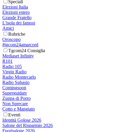
Speciali
Elezioni Italia
Elezioni estero
Grande Fratello
L'isola dei famosi
Amici
Rubriche
Oroscopo
#tgcom24amarcord
Tgcom24 Consiglia
Mediaset Infinity
R101
Radio 105
Virgin Radio
Radio Montecarlo
Radio Subasio
Comingsoon
Superguidatv
Zuppa di Porro
Non Sprecare
Cotto e Mangiato
Eventi
Identità Golose 2026
Salone del Risparmio 2026
Fuorisalone 2026