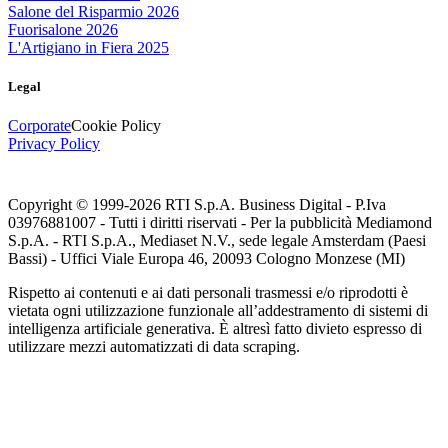
Salone del Risparmio 2026
Fuorisalone 2026
L'Artigiano in Fiera 2025
Legal
Corporate
Cookie Policy
Privacy Policy
Copyright © 1999-
2026
RTI S.p.A. Business Digital - P.Iva
03976881007 - Tutti i diritti riservati - Per la pubblicità Mediamond
S.p.A. - RTI S.p.A., Mediaset N.V., sede legale Amsterdam (Paesi
Bassi) - Uffici Viale Europa 46, 20093 Cologno Monzese (MI)
Rispetto ai contenuti e ai dati personali trasmessi e/o riprodotti è
vietata ogni utilizzazione funzionale all’addestramento di sistemi di
intelligenza artificiale generativa. È altresì fatto divieto espresso di
utilizzare mezzi automatizzati di data scraping.