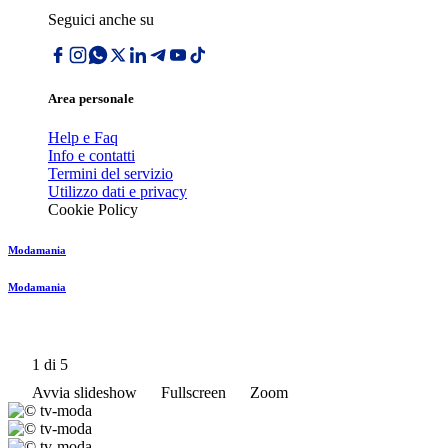
Seguici anche su
Area personale
Help e Faq
Info e contatti
Termini del servizio
Utilizzo dati e privacy
Cookie Policy
Modamania
Modamania
1
di 5
Avvia slideshow
Fullscreen
Zoom