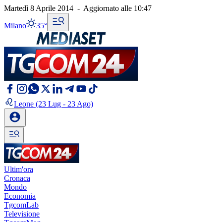
Martedì 8 Aprile 2014
-
Aggiornato alle
10:47
Milano
35°
Leone
(23 Lug - 23 Ago)
Ultim'ora
Cronaca
Mondo
Economia
TgcomLab
Televisione