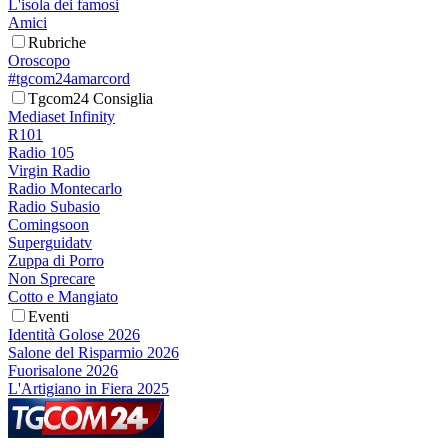
L'isola dei famosi
Amici
Rubriche
Oroscopo
#tgcom24amarcord
Tgcom24 Consiglia
Mediaset Infinity
R101
Radio 105
Virgin Radio
Radio Montecarlo
Radio Subasio
Comingsoon
Superguidatv
Zuppa di Porro
Non Sprecare
Cotto e Mangiato
Eventi
Identità Golose 2026
Salone del Risparmio 2026
Fuorisalone 2026
L'Artigiano in Fiera 2025