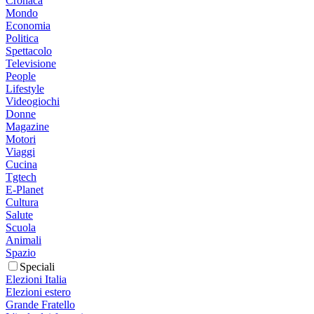
Cronaca
Mondo
Economia
Politica
Spettacolo
Televisione
People
Lifestyle
Videogiochi
Donne
Magazine
Motori
Viaggi
Cucina
Tgtech
E-Planet
Cultura
Salute
Scuola
Animali
Spazio
Speciali
Elezioni Italia
Elezioni estero
Grande Fratello