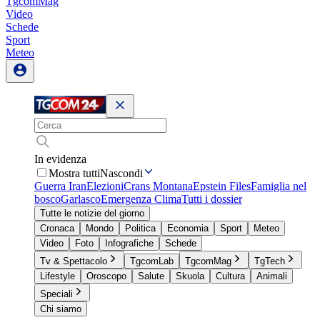
TgcomMag
Video
Schede
Sport
Meteo
In evidenza
Mostra tutti
Nascondi
Guerra Iran
Elezioni
Crans Montana
Epstein Files
Famiglia nel
bosco
Garlasco
Emergenza Clima
Tutti i dossier
Tutte le notizie del giorno
Cronaca
Mondo
Politica
Economia
Sport
Meteo
Video
Foto
Infografiche
Schede
Tv & Spettacolo
TgcomLab
TgcomMag
TgTech
Lifestyle
Oroscopo
Salute
Skuola
Cultura
Animali
Speciali
Chi siamo