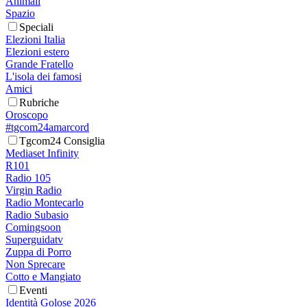
Animali
Spazio
Speciali
Elezioni Italia
Elezioni estero
Grande Fratello
L'isola dei famosi
Amici
Rubriche
Oroscopo
#tgcom24amarcord
Tgcom24 Consiglia
Mediaset Infinity
R101
Radio 105
Virgin Radio
Radio Montecarlo
Radio Subasio
Comingsoon
Superguidatv
Zuppa di Porro
Non Sprecare
Cotto e Mangiato
Eventi
Identità Golose 2026