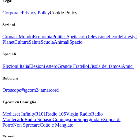
Legal
Corporate
Privacy Policy
Cookie Policy
Sezioni
Cronaca
Mondo
Economia
Politica
Spettacolo
Televisione
People
Lifestyl
Planet
Cultura
Salute
Scuola
Animali
Spazio
Speciali
Elezioni Italia
Elezioni estero
Grande Fratello
L'isola dei famosi
Amici
Rubriche
Oroscopo
#tgcom24amarcord
Tgcom24 Consiglia
Mediaset Infinity
R101
Radio 105
Virgin Radio
Radio
Montecarlo
Radio Subasio
Comingsoon
Superguidatv
Zuppa di
Porro
Non Sprecare
Cotto e Mangiato
Eventi