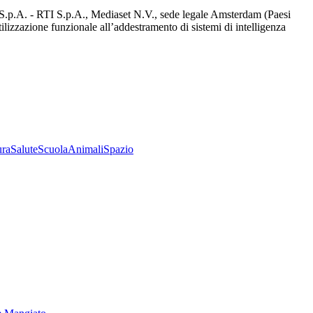
d S.p.A. - RTI S.p.A., Mediaset N.V., sede legale Amsterdam (Paesi
utilizzazione funzionale all’addestramento di sistemi di intelligenza
ura
Salute
Scuola
Animali
Spazio