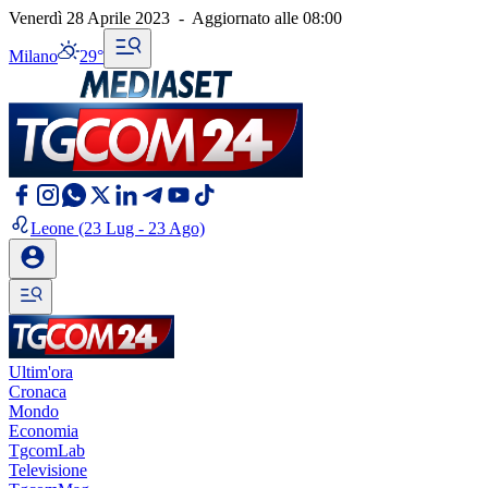
Venerdì 28 Aprile 2023
-
Aggiornato alle
08:00
Milano
29°
Leone
(23 Lug - 23 Ago)
Ultim'ora
Cronaca
Mondo
Economia
TgcomLab
Televisione