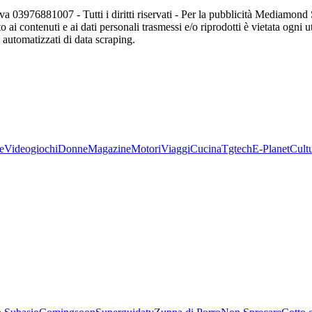
va 03976881007 - Tutti i diritti riservati - Per la pubblicità Mediamon
o ai contenuti e ai dati personali trasmessi e/o riprodotti è vietata ogni 
zi automatizzati di data scraping.
e
Videogiochi
Donne
Magazine
Motori
Viaggi
Cucina
Tgtech
E-Planet
Cult