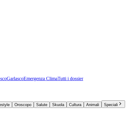
osco
Garlasco
Emergenza Clima
Tutti i dossier
estyle
Oroscopo
Salute
Skuola
Cultura
Animali
Speciali