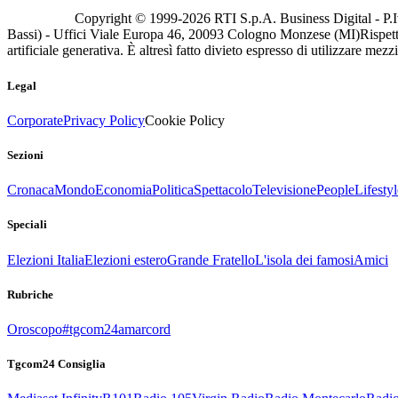
Copyright © 1999-
2026
RTI S.p.A. Business Digital - P.I
Bassi) - Uffici Viale Europa 46, 20093 Cologno Monzese (MI)
Rispett
artificiale generativa. È altresì fatto divieto espresso di utilizzare mez
Legal
Corporate
Privacy Policy
Cookie Policy
Sezioni
Cronaca
Mondo
Economia
Politica
Spettacolo
Televisione
People
Lifestyl
Speciali
Elezioni Italia
Elezioni estero
Grande Fratello
L'isola dei famosi
Amici
Rubriche
Oroscopo
#tgcom24amarcord
Tgcom24 Consiglia