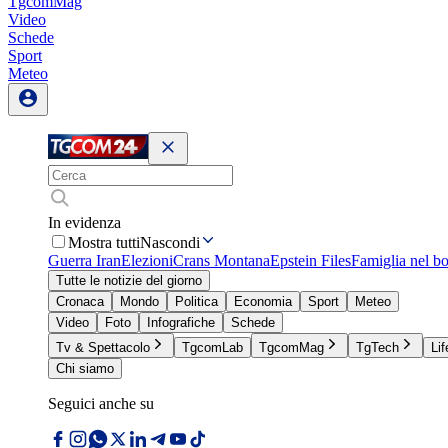
TgcomMag
Video
Schede
Sport
Meteo
In evidenza
Mostra tutti
Nascondi
Guerra Iran
Elezioni
Crans Montana
Epstein Files
Famiglia nel b
Tutte le notizie del giorno
Cronaca
Mondo
Politica
Economia
Sport
Meteo
Video
Foto
Infografiche
Schede
Tv & Spettacolo
TgcomLab
TgcomMag
TgTech
Lif
Chi siamo
Seguici anche su