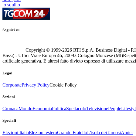
jo squillo
Seguici su
Copyright © 1999-
2026
RTI S.p.A. Business Digital - P.I
Bassi) - Uffici Viale Europa 46, 20093 Cologno Monzese (MI)
Rispett
artificiale generativa. È altresì fatto divieto espresso di utilizzare mez
Legal
Corporate
Privacy Policy
Cookie Policy
Sezioni
Cronaca
Mondo
Economia
Politica
Spettacolo
Televisione
People
Lifestyl
Speciali
Elezioni Italia
Elezioni estero
Grande Fratello
L'isola dei famosi
Amici