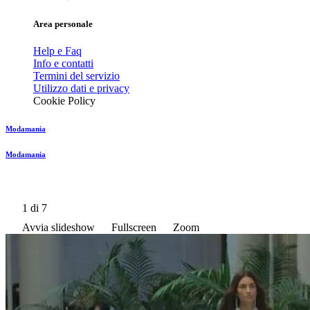
Area personale
Help e Faq
Info e contatti
Termini del servizio
Utilizzo dati e privacy
Cookie Policy
Modamania
Modamania
1
di 7
Avvia slideshow
Fullscreen
Zoom