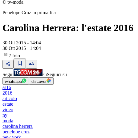
© tv-moda
|
Penelope Cruz in prima fila
Carolina Herrera: l'estate 2016
30 Ott 2015 - 14:04
30 Ott 2015 - 14:04
7
foto
Segui
su
Seguici su
whatsapp
discover
ss16
2016
articolo
estate
video
ny
moda
carolina herrera
penelope cruz
new york