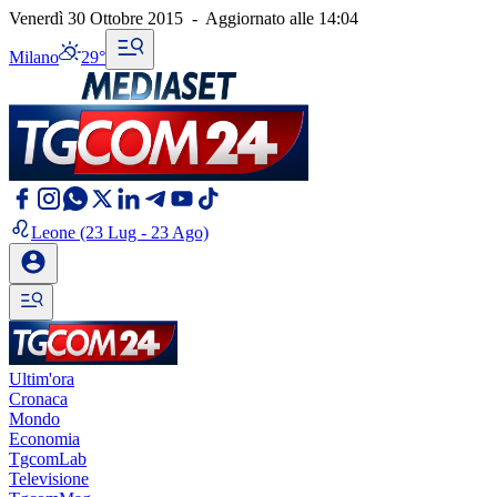
Venerdì 30 Ottobre 2015
-
Aggiornato alle
14:04
Milano
29°
Leone
(23 Lug - 23 Ago)
Ultim'ora
Cronaca
Mondo
Economia
TgcomLab
Televisione