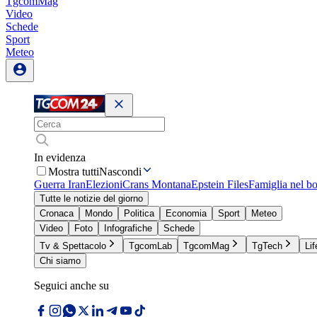
TgcomMag
Video
Schede
Sport
Meteo
In evidenza
Mostra tutti
Nascondi
Guerra Iran
Elezioni
Crans Montana
Epstein Files
Famiglia nel b
Tutte le notizie del giorno
Cronaca
Mondo
Politica
Economia
Sport
Meteo
Video
Foto
Infografiche
Schede
Tv & Spettacolo
TgcomLab
TgcomMag
TgTech
Lif
Chi siamo
Seguici anche su