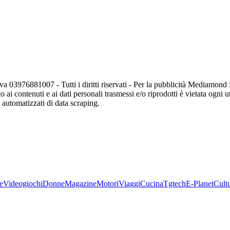
va 03976881007 - Tutti i diritti riservati - Per la pubblicità Mediamon
o ai contenuti e ai dati personali trasmessi e/o riprodotti è vietata ogni 
zi automatizzati di data scraping.
e
Videogiochi
Donne
Magazine
Motori
Viaggi
Cucina
Tgtech
E-Planet
Cult