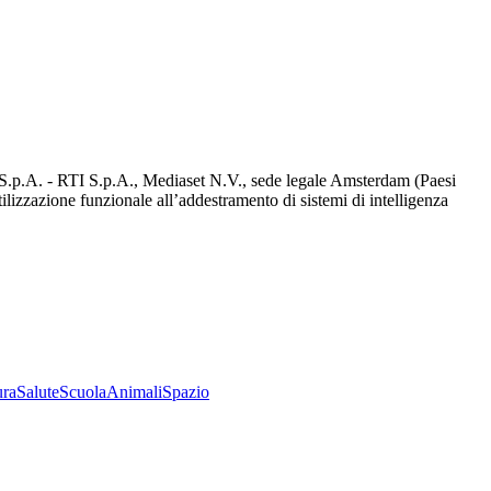
d S.p.A. - RTI S.p.A., Mediaset N.V., sede legale Amsterdam (Paesi
utilizzazione funzionale all’addestramento di sistemi di intelligenza
ura
Salute
Scuola
Animali
Spazio