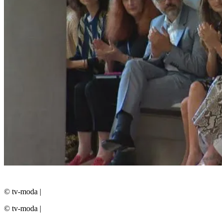
© tv-moda
|
© tv-moda
|