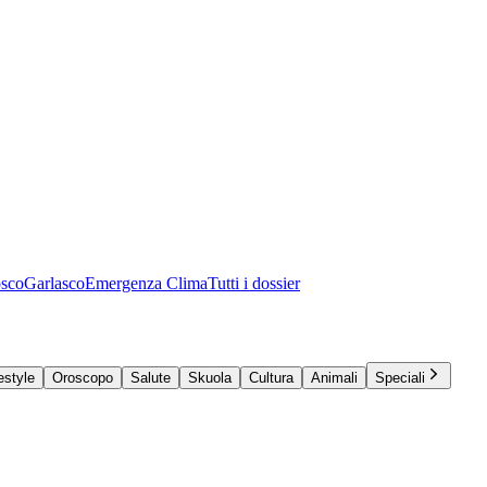
osco
Garlasco
Emergenza Clima
Tutti i dossier
estyle
Oroscopo
Salute
Skuola
Cultura
Animali
Speciali