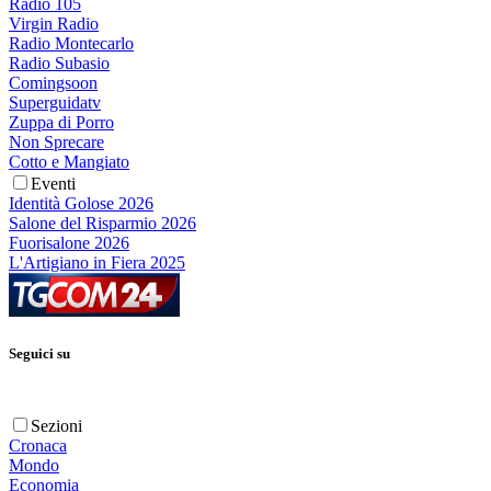
Radio 105
Virgin Radio
Radio Montecarlo
Radio Subasio
Comingsoon
Superguidatv
Zuppa di Porro
Non Sprecare
Cotto e Mangiato
Eventi
Identità Golose 2026
Salone del Risparmio 2026
Fuorisalone 2026
L'Artigiano in Fiera 2025
Seguici su
Sezioni
Cronaca
Mondo
Economia