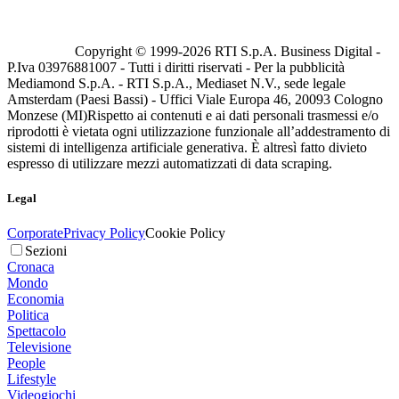
Copyright © 1999-
2026
RTI S.p.A. Business Digital -
P.Iva 03976881007 - Tutti i diritti riservati - Per la pubblicità
Mediamond S.p.A. - RTI S.p.A., Mediaset N.V., sede legale
Amsterdam (Paesi Bassi) - Uffici Viale Europa 46, 20093 Cologno
Monzese (MI)
Rispetto ai contenuti e ai dati personali trasmessi e/o
riprodotti è vietata ogni utilizzazione funzionale all’addestramento di
sistemi di intelligenza artificiale generativa. È altresì fatto divieto
espresso di utilizzare mezzi automatizzati di data scraping.
Legal
Corporate
Privacy Policy
Cookie Policy
Sezioni
Cronaca
Mondo
Economia
Politica
Spettacolo
Televisione
People
Lifestyle
Videogiochi