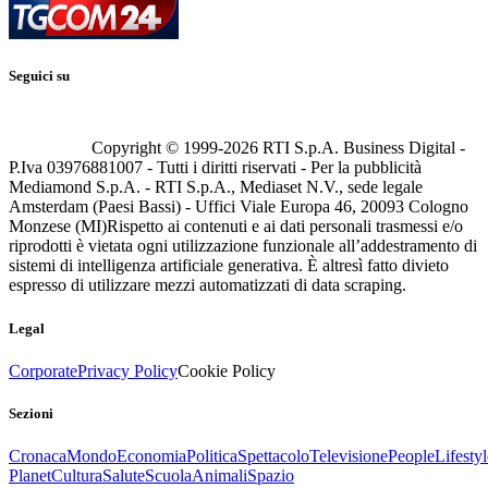
Seguici su
Copyright © 1999-
2026
RTI S.p.A. Business Digital -
P.Iva 03976881007 - Tutti i diritti riservati - Per la pubblicità
Mediamond S.p.A. - RTI S.p.A., Mediaset N.V., sede legale
Amsterdam (Paesi Bassi) - Uffici Viale Europa 46, 20093 Cologno
Monzese (MI)
Rispetto ai contenuti e ai dati personali trasmessi e/o
riprodotti è vietata ogni utilizzazione funzionale all’addestramento di
sistemi di intelligenza artificiale generativa. È altresì fatto divieto
espresso di utilizzare mezzi automatizzati di data scraping.
Legal
Corporate
Privacy Policy
Cookie Policy
Sezioni
Cronaca
Mondo
Economia
Politica
Spettacolo
Televisione
People
Lifestyl
Planet
Cultura
Salute
Scuola
Animali
Spazio