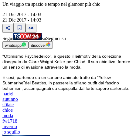
Un viaggio tra spazio e tempo nel glamour più chic
21 Dic 2017 - 14:03
21 Dic 2017 - 14:03
Segui
su
Seguici su
whatsapp
discover
“Ottimismo Psychedelico”, è questo il leitmotiv della collezione
disegnata da Clare Waight Keller per Chloé. Il suo obiettivo: fornire
un senso di evasione attraverso la moda.
E così, partendo da un cartone animato tratto da “Yellow
Submarine”dei Beatles, in passerella sfilano outfit dal fascino
bohemien, accompagnati da capispalla dal forte sapore sartoriale.
parigi
autunno
sfilate
chloe
moda
fw1718
inverno
jo squillo