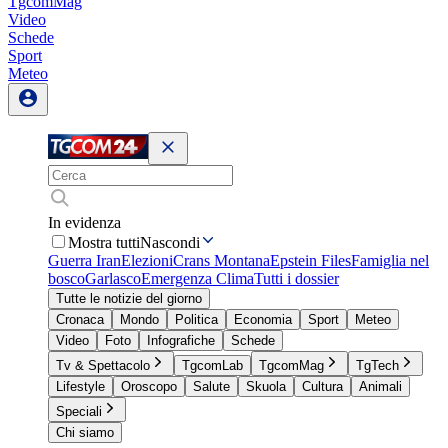
TgcomMag
Video
Schede
Sport
Meteo
In evidenza
Mostra tutti
Nascondi
Guerra Iran
Elezioni
Crans Montana
Epstein Files
Famiglia nel
bosco
Garlasco
Emergenza Clima
Tutti i dossier
Tutte le notizie del giorno
Cronaca
Mondo
Politica
Economia
Sport
Meteo
Video
Foto
Infografiche
Schede
Tv & Spettacolo
TgcomLab
TgcomMag
TgTech
Lifestyle
Oroscopo
Salute
Skuola
Cultura
Animali
Speciali
Chi siamo