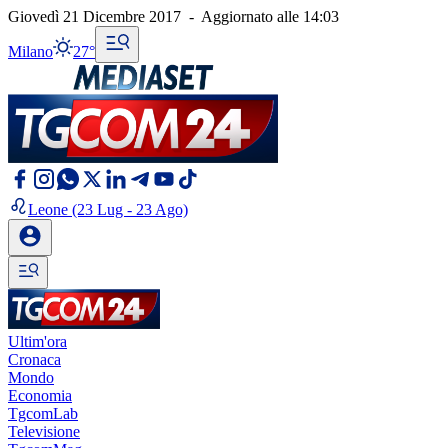
Giovedì 21 Dicembre 2017
-
Aggiornato alle
14:03
Milano
27°
Leone
(23 Lug - 23 Ago)
Ultim'ora
Cronaca
Mondo
Economia
TgcomLab
Televisione