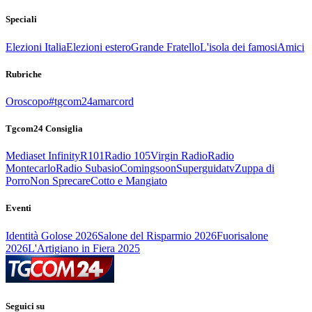
Speciali
Elezioni Italia
Elezioni estero
Grande Fratello
L'isola dei famosi
Amici
Rubriche
Oroscopo
#tgcom24amarcord
Tgcom24 Consiglia
Mediaset Infinity
R101
Radio 105
Virgin Radio
Radio
Montecarlo
Radio Subasio
Comingsoon
Superguidatv
Zuppa di
Porro
Non Sprecare
Cotto e Mangiato
Eventi
Identità Golose 2026
Salone del Risparmio 2026
Fuorisalone
2026
L'Artigiano in Fiera 2025
Seguici su