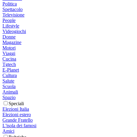
Politica
Spettacolo
Televisione
People
Lifestyle
Videogiochi
Donne
Magazine
Motori
Viaggi
Cucina
Tgtech
E-Planet
Cultura
Salute
Scuola
Animali
Spazio
Speciali
Elezioni Italia
Elezioni estero
Grande Fratello
L'isola dei famosi
Amici