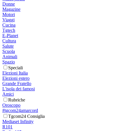
Donne
Magazine
Motori
Viaggi
Cucina
Tgtech
E-Planet
Cultura
Salute
Scuola
Animali
Spazio
Speciali
Elezioni Italia
Elezioni estero
Grande Fratello
L'isola dei famosi
Amici
Rubriche
Oroscopo
#tgcom24amarcord
Tgcom24 Consiglia
Mediaset Infinity
R101