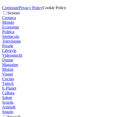
Corporate
Privacy Policy
Cookie Policy
Sezioni
Cronaca
Mondo
Economia
Politica
Spettacolo
Televisione
People
Lifestyle
Videogiochi
Donne
Magazine
Motori
Viaggi
Cucina
Tgtech
E-Planet
Cultura
Salute
Scuola
Animali
Spazio
Speciali