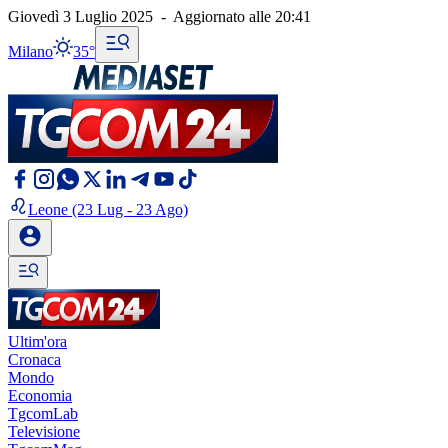
Giovedì 3 Luglio 2025
-
Aggiornato alle
20:41
Milano
35°
Leone
(23 Lug - 23 Ago)
Ultim'ora
Cronaca
Mondo
Economia
TgcomLab
Televisione