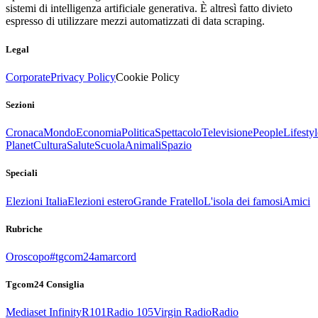
sistemi di intelligenza artificiale generativa. È altresì fatto divieto
espresso di utilizzare mezzi automatizzati di data scraping.
Legal
Corporate
Privacy Policy
Cookie Policy
Sezioni
Cronaca
Mondo
Economia
Politica
Spettacolo
Televisione
People
Lifestyl
Planet
Cultura
Salute
Scuola
Animali
Spazio
Speciali
Elezioni Italia
Elezioni estero
Grande Fratello
L'isola dei famosi
Amici
Rubriche
Oroscopo
#tgcom24amarcord
Tgcom24 Consiglia
Mediaset Infinity
R101
Radio 105
Virgin Radio
Radio