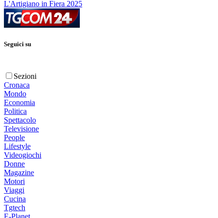
L'Artigiano in Fiera 2025
Seguici su
Sezioni
Cronaca
Mondo
Economia
Politica
Spettacolo
Televisione
People
Lifestyle
Videogiochi
Donne
Magazine
Motori
Viaggi
Cucina
Tgtech
E-Planet