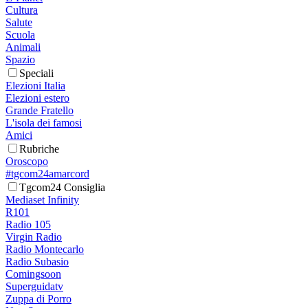
Cultura
Salute
Scuola
Animali
Spazio
Speciali
Elezioni Italia
Elezioni estero
Grande Fratello
L'isola dei famosi
Amici
Rubriche
Oroscopo
#tgcom24amarcord
Tgcom24 Consiglia
Mediaset Infinity
R101
Radio 105
Virgin Radio
Radio Montecarlo
Radio Subasio
Comingsoon
Superguidatv
Zuppa di Porro