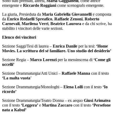
Sono stati premiati, altresì,
Maria Gaggianelli
, come attrice
emergente e
Riccardo Roggiani
come scenografo emergente.
La giuria, Presieduta da
Maria Gabriella Giovannelli
e composta
da
Enrico Redaelli Spreafico
,
Raffaele Zenoni
,
Roberto
Carnevali
,
Marilena Verri
,
Beatrice Laurora
e da chi scrive, ha
stabilito i vincitori delle varie sezioni.
Elenco dei vincitori
Sezione Saggi/Tesi di laurea –
Enrica Danile
per la tesi:
‘Home
Movies. La scrittura del sé familiare. Uno studio del desiderio’
Sezione Regia –
Marco Lorenzi
per la messinscena di
‘Come gli
uccelli’
Sezione Drammaturgia/Atti Unici –
Raffaele Manna
con il testo
‘La malta vuota
’
Sezione Drammaturgia/Monologhi –
Elena Lolli
con il testo
‘Io
ricordo’
Sezione Drammaturgia/Teatro Donna – ex aequo
Giusi Arimatea
con il testo
‘Leggera’
e
Martina Zaccaro
con il testo
‘Persefone
nata a Kabul’