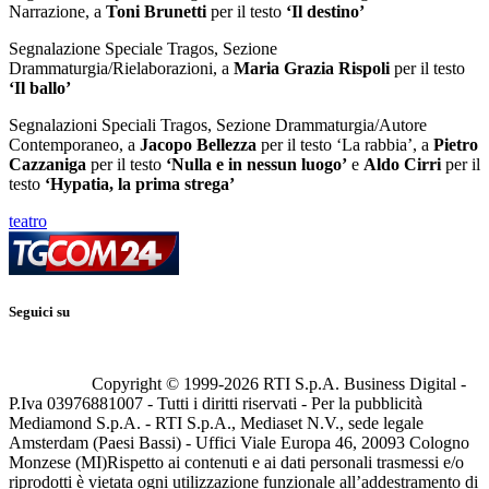
Narrazione, a
Toni Brunetti
per il testo
‘Il destino’
Segnalazione Speciale Tragos, Sezione
Drammaturgia/Rielaborazioni, a
Maria Grazia Rispoli
per il testo
‘Il ballo’
Segnalazioni Speciali Tragos, Sezione Drammaturgia/Autore
Contemporaneo, a
Jacopo Bellezza
per il testo ‘La rabbia’, a
Pietro
Cazzaniga
per il testo
‘Nulla e in nessun luogo’
e
Aldo Cirri
per il
testo
‘Hypatia, la prima strega’
teatro
Seguici su
Copyright © 1999-
2026
RTI S.p.A. Business Digital -
P.Iva 03976881007 - Tutti i diritti riservati - Per la pubblicità
Mediamond S.p.A. - RTI S.p.A., Mediaset N.V., sede legale
Amsterdam (Paesi Bassi) - Uffici Viale Europa 46, 20093 Cologno
Monzese (MI)
Rispetto ai contenuti e ai dati personali trasmessi e/o
riprodotti è vietata ogni utilizzazione funzionale all’addestramento di