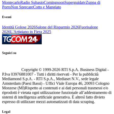
Montecarlo
Radio Subasio
Comingsoon
Superguidatv
Zuppa di
Porro
Non Sprecare
Cotto e Mangiato
Eventi
Identità Golose 2026
Salone del Risparmio 2026
Fuorisalone
2026
L'Artigiano in Fiera 2025
Seguici su
Copyright © 1999-
2026
RTI S.p.A. Business Digital -
P.Iva 03976881007 - Tutti i diritti riservati - Per la pubblicità
Mediamond S.p.A. - RTI S.p.A., Mediaset N.V., sede legale
Amsterdam (Paesi Bassi) - Uffici Viale Europa 46, 20093 Cologno
Monzese (MI)
Rispetto ai contenuti e ai dati personali trasmessi e/o
riprodotti è vietata ogni utilizzazione funzionale all’addestramento di
sistemi di intelligenza artificiale generativa. È altresì fatto divieto
espresso di utilizzare mezzi automatizzati di data scraping.
Legal