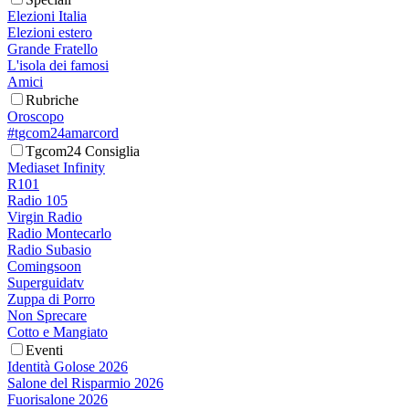
Elezioni Italia
Elezioni estero
Grande Fratello
L'isola dei famosi
Amici
Rubriche
Oroscopo
#tgcom24amarcord
Tgcom24 Consiglia
Mediaset Infinity
R101
Radio 105
Virgin Radio
Radio Montecarlo
Radio Subasio
Comingsoon
Superguidatv
Zuppa di Porro
Non Sprecare
Cotto e Mangiato
Eventi
Identità Golose 2026
Salone del Risparmio 2026
Fuorisalone 2026