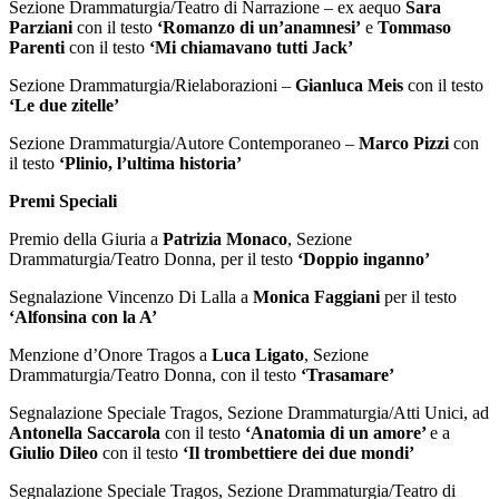
Sezione Drammaturgia/Teatro di Narrazione – ex aequo
Sara
Parziani
con il testo
‘Romanzo di un’anamnesi’
e
Tommaso
Parenti
con il testo
‘Mi chiamavano tutti Jack’
Sezione Drammaturgia/Rielaborazioni –
Gianluca Meis
con il testo
‘Le due zitelle’
Sezione Drammaturgia/Autore Contemporaneo –
Marco Pizzi
con
il testo
‘Plinio, l’ultima historia’
Premi Speciali
Premio della Giuria a
Patrizia Monaco
, Sezione
Drammaturgia/Teatro Donna, per il testo
‘Doppio inganno’
Segnalazione Vincenzo Di Lalla a
Monica Faggiani
per il testo
‘Alfonsina con la A’
Menzione d’Onore Tragos a
Luca Ligato
, Sezione
Drammaturgia/Teatro Donna, con il testo
‘Trasamare’
Segnalazione Speciale Tragos, Sezione Drammaturgia/Atti Unici, ad
Antonella Saccarola
con il testo
‘Anatomia di un amore’
e a
Giulio Dileo
con il testo
‘Il trombettiere dei due mondi’
Segnalazione Speciale Tragos, Sezione Drammaturgia/Teatro di