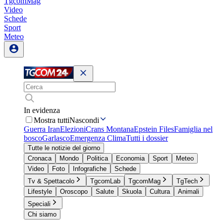
TgcomMag
Video
Schede
Sport
Meteo
In evidenza
Mostra tutti
Nascondi
Guerra Iran
Elezioni
Crans Montana
Epstein Files
Famiglia nel
bosco
Garlasco
Emergenza Clima
Tutti i dossier
Tutte le notizie del giorno
Cronaca
Mondo
Politica
Economia
Sport
Meteo
Video
Foto
Infografiche
Schede
Tv & Spettacolo
TgcomLab
TgcomMag
TgTech
Lifestyle
Oroscopo
Salute
Skuola
Cultura
Animali
Speciali
Chi siamo