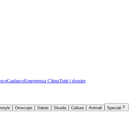
osco
Garlasco
Emergenza Clima
Tutti i dossier
estyle
Oroscopo
Salute
Skuola
Cultura
Animali
Speciali