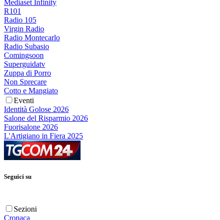
Mediaset Infinity
R101
Radio 105
Virgin Radio
Radio Montecarlo
Radio Subasio
Comingsoon
Superguidatv
Zuppa di Porro
Non Sprecare
Cotto e Mangiato
Eventi
Identità Golose 2026
Salone del Risparmio 2026
Fuorisalone 2026
L'Artigiano in Fiera 2025
Seguici su
Sezioni
Cronaca