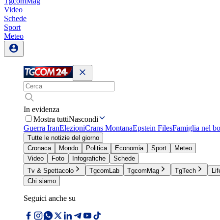
TgcomMag
Video
Schede
Sport
Meteo
In evidenza
Mostra tutti
Nascondi
Guerra Iran
Elezioni
Crans Montana
Epstein Files
Famiglia nel b
Tutte le notizie del giorno
Cronaca
Mondo
Politica
Economia
Sport
Meteo
Video
Foto
Infografiche
Schede
Tv & Spettacolo
TgcomLab
TgcomMag
TgTech
Lif
Chi siamo
Seguici anche su