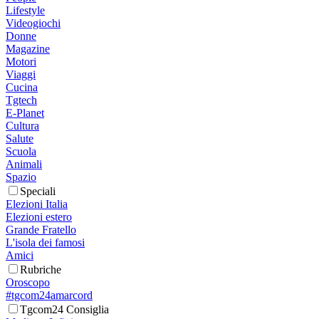
Lifestyle
Videogiochi
Donne
Magazine
Motori
Viaggi
Cucina
Tgtech
E-Planet
Cultura
Salute
Scuola
Animali
Spazio
Speciali
Elezioni Italia
Elezioni estero
Grande Fratello
L'isola dei famosi
Amici
Rubriche
Oroscopo
#tgcom24amarcord
Tgcom24 Consiglia