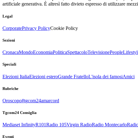
artificiale generativa. È altresì fatto divieto espresso di utilizzare mez
Legal
Corporate
Privacy Policy
Cookie Policy
Sezioni
Cronaca
Mondo
Economia
Politica
Spettacolo
Televisione
People
Lifestyl
Speciali
Elezioni Italia
Elezioni estero
Grande Fratello
L'isola dei famosi
Amici
Rubriche
Oroscopo
#tgcom24amarcord
Tgcom24 Consiglia
Mediaset Infinity
R101
Radio 105
Virgin Radio
Radio Montecarlo
Radio
Eventi