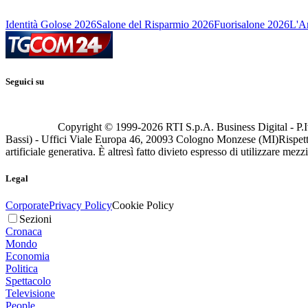
Identità Golose 2026
Salone del Risparmio 2026
Fuorisalone 2026
L'Ar
Seguici su
Copyright © 1999-
2026
RTI S.p.A. Business Digital - P.I
Bassi) - Uffici Viale Europa 46, 20093 Cologno Monzese (MI)
Rispett
artificiale generativa. È altresì fatto divieto espresso di utilizzare mez
Legal
Corporate
Privacy Policy
Cookie Policy
Sezioni
Cronaca
Mondo
Economia
Politica
Spettacolo
Televisione
People