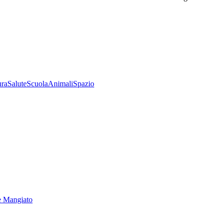
ura
Salute
Scuola
Animali
Spazio
e Mangiato