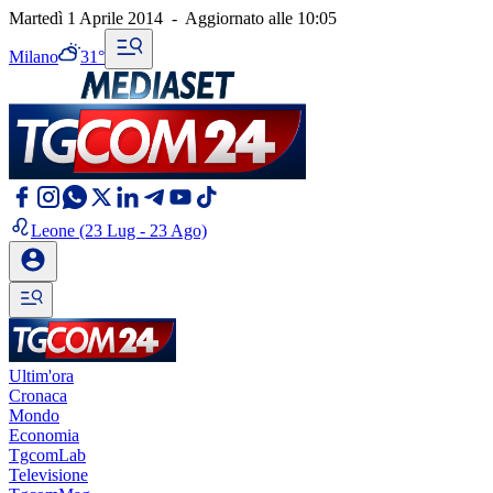
Martedì 1 Aprile 2014
-
Aggiornato alle
10:05
Milano
31°
Leone
(23 Lug - 23 Ago)
Ultim'ora
Cronaca
Mondo
Economia
TgcomLab
Televisione