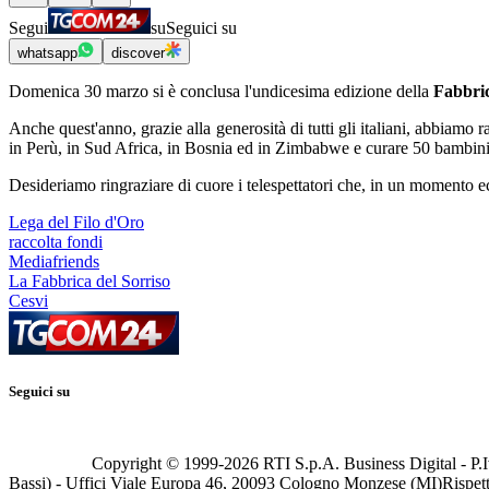
Segui
su
Seguici su
whatsapp
discover
Domenica 30 marzo si è conclusa l'undicesima edizione della
Fabbric
Anche quest'anno, grazie alla generosità di tutti gli italiani, abbiamo
in Perù, in Sud Africa, in Bosnia ed in Zimbabwe e curare 50 bambini
Desideriamo ringraziare di cuore i telespettatori che, in un momento e
Lega del Filo d'Oro
raccolta fondi
Mediafriends
La Fabbrica del Sorriso
Cesvi
Seguici su
Copyright © 1999-
2026
RTI S.p.A. Business Digital - P.I
Bassi) - Uffici Viale Europa 46, 20093 Cologno Monzese (MI)
Rispett