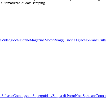
zi automatizzati di data scraping.
e
Videogiochi
Donne
Magazine
Motori
Viaggi
Cucina
Tgtech
E-Planet
Cult
 Subasio
Comingsoon
Superguidatv
Zuppa di Porro
Non Sprecare
Cotto 