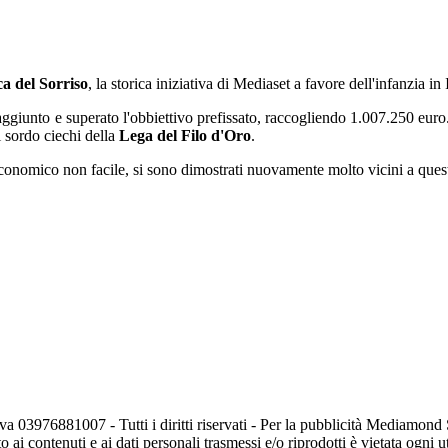
a del Sorriso
, la storica iniziativa di Mediaset a favore dell'infanzia in
 raggiunto e superato l'obbiettivo prefissato, raccogliendo 1.007.250 eur
 sordo ciechi della
Lega del Filo d'Oro
.
conomico non facile, si sono dimostrati nuovamente molto vicini a questa
va 03976881007 - Tutti i diritti riservati - Per la pubblicità Mediamon
o ai contenuti e ai dati personali trasmessi e/o riprodotti è vietata ogni 