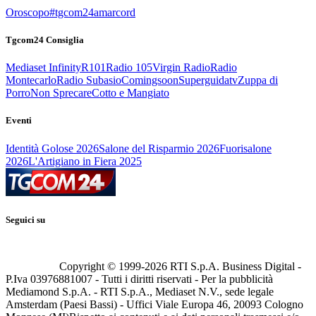
Oroscopo
#tgcom24amarcord
Tgcom24 Consiglia
Mediaset Infinity
R101
Radio 105
Virgin Radio
Radio
Montecarlo
Radio Subasio
Comingsoon
Superguidatv
Zuppa di
Porro
Non Sprecare
Cotto e Mangiato
Eventi
Identità Golose 2026
Salone del Risparmio 2026
Fuorisalone
2026
L'Artigiano in Fiera 2025
Seguici su
Copyright © 1999-
2026
RTI S.p.A. Business Digital -
P.Iva 03976881007 - Tutti i diritti riservati - Per la pubblicità
Mediamond S.p.A. - RTI S.p.A., Mediaset N.V., sede legale
Amsterdam (Paesi Bassi) - Uffici Viale Europa 46, 20093 Cologno