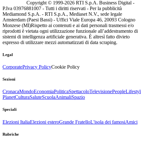
Copyright © 1999-
2026
RTI S.p.A. Business Digital -
P.Iva 03976881007 - Tutti i diritti riservati - Per la pubblicità
Mediamond S.p.A. - RTI S.p.A., Mediaset N.V., sede legale
Amsterdam (Paesi Bassi) - Uffici Viale Europa 46, 20093 Cologno
Monzese (MI)
Rispetto ai contenuti e ai dati personali trasmessi e/o
riprodotti è vietata ogni utilizzazione funzionale all’addestramento di
sistemi di intelligenza artificiale generativa. È altresì fatto divieto
espresso di utilizzare mezzi automatizzati di data scraping.
Legal
Corporate
Privacy Policy
Cookie Policy
Sezioni
Cronaca
Mondo
Economia
Politica
Spettacolo
Televisione
People
Lifestyl
Planet
Cultura
Salute
Scuola
Animali
Spazio
Speciali
Elezioni Italia
Elezioni estero
Grande Fratello
L'isola dei famosi
Amici
Rubriche