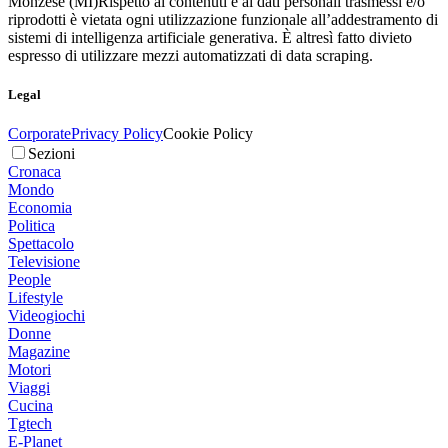
Monzese (MI)
Rispetto ai contenuti e ai dati personali trasmessi e/o
riprodotti è vietata ogni utilizzazione funzionale all’addestramento di
sistemi di intelligenza artificiale generativa. È altresì fatto divieto
espresso di utilizzare mezzi automatizzati di data scraping.
Legal
Corporate
Privacy Policy
Cookie Policy
Sezioni
Cronaca
Mondo
Economia
Politica
Spettacolo
Televisione
People
Lifestyle
Videogiochi
Donne
Magazine
Motori
Viaggi
Cucina
Tgtech
E-Planet