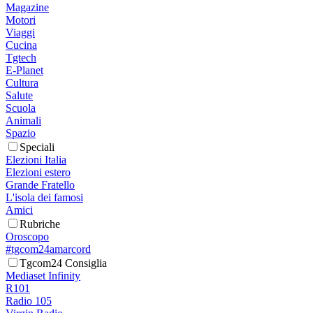
Magazine
Motori
Viaggi
Cucina
Tgtech
E-Planet
Cultura
Salute
Scuola
Animali
Spazio
Speciali
Elezioni Italia
Elezioni estero
Grande Fratello
L'isola dei famosi
Amici
Rubriche
Oroscopo
#tgcom24amarcord
Tgcom24 Consiglia
Mediaset Infinity
R101
Radio 105