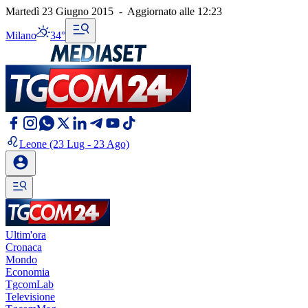
Martedì 23 Giugno 2015
-
Aggiornato alle
12:23
Milano
34°
Leone
(23 Lug - 23 Ago)
Ultim'ora
Cronaca
Mondo
Economia
TgcomLab
Televisione