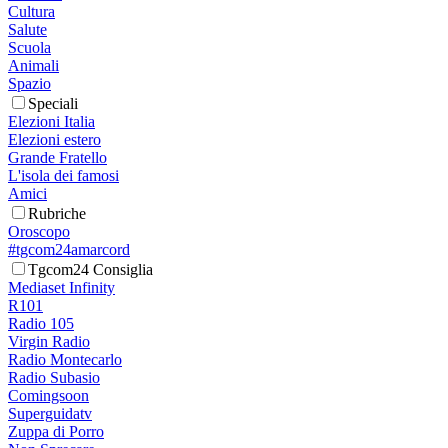
Cultura
Salute
Scuola
Animali
Spazio
Speciali
Elezioni Italia
Elezioni estero
Grande Fratello
L'isola dei famosi
Amici
Rubriche
Oroscopo
#tgcom24amarcord
Tgcom24 Consiglia
Mediaset Infinity
R101
Radio 105
Virgin Radio
Radio Montecarlo
Radio Subasio
Comingsoon
Superguidatv
Zuppa di Porro