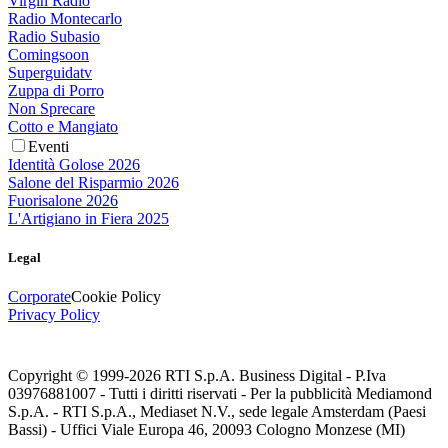
Virgin Radio
Radio Montecarlo
Radio Subasio
Comingsoon
Superguidatv
Zuppa di Porro
Non Sprecare
Cotto e Mangiato
Eventi
Identità Golose 2026
Salone del Risparmio 2026
Fuorisalone 2026
L'Artigiano in Fiera 2025
Legal
Corporate
Cookie Policy
Privacy Policy
Copyright © 1999-
2026
RTI S.p.A. Business Digital - P.Iva
03976881007 - Tutti i diritti riservati - Per la pubblicità Mediamond
S.p.A. - RTI S.p.A., Mediaset N.V., sede legale Amsterdam (Paesi
Bassi) - Uffici Viale Europa 46, 20093 Cologno Monzese (MI)