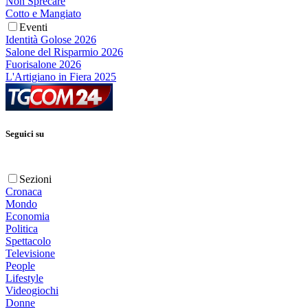
Non Sprecare
Cotto e Mangiato
Eventi
Identità Golose 2026
Salone del Risparmio 2026
Fuorisalone 2026
L'Artigiano in Fiera 2025
Seguici su
Sezioni
Cronaca
Mondo
Economia
Politica
Spettacolo
Televisione
People
Lifestyle
Videogiochi
Donne