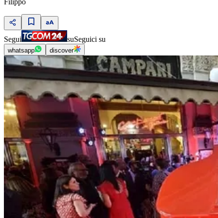
Filippo
Segui
su
Seguici su
whatsapp
discover