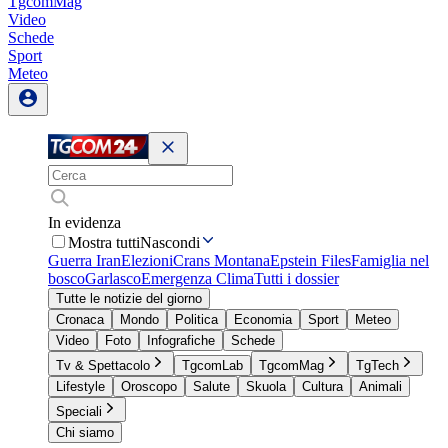
TgcomMag
Video
Schede
Sport
Meteo
In evidenza
Mostra tutti
Nascondi
Guerra Iran
Elezioni
Crans Montana
Epstein Files
Famiglia nel
bosco
Garlasco
Emergenza Clima
Tutti i dossier
Tutte le notizie del giorno
Cronaca
Mondo
Politica
Economia
Sport
Meteo
Video
Foto
Infografiche
Schede
Tv & Spettacolo
TgcomLab
TgcomMag
TgTech
Lifestyle
Oroscopo
Salute
Skuola
Cultura
Animali
Speciali
Chi siamo