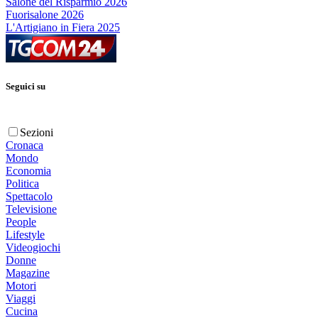
Salone del Risparmio 2026
Fuorisalone 2026
L'Artigiano in Fiera 2025
Seguici su
Sezioni
Cronaca
Mondo
Economia
Politica
Spettacolo
Televisione
People
Lifestyle
Videogiochi
Donne
Magazine
Motori
Viaggi
Cucina