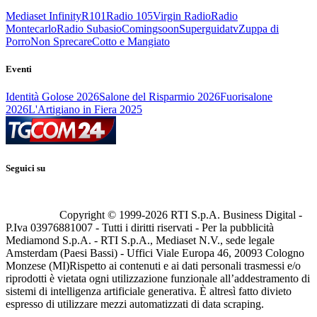
Mediaset Infinity
R101
Radio 105
Virgin Radio
Radio
Montecarlo
Radio Subasio
Comingsoon
Superguidatv
Zuppa di
Porro
Non Sprecare
Cotto e Mangiato
Eventi
Identità Golose 2026
Salone del Risparmio 2026
Fuorisalone
2026
L'Artigiano in Fiera 2025
Seguici su
Copyright © 1999-
2026
RTI S.p.A. Business Digital -
P.Iva 03976881007 - Tutti i diritti riservati - Per la pubblicità
Mediamond S.p.A. - RTI S.p.A., Mediaset N.V., sede legale
Amsterdam (Paesi Bassi) - Uffici Viale Europa 46, 20093 Cologno
Monzese (MI)
Rispetto ai contenuti e ai dati personali trasmessi e/o
riprodotti è vietata ogni utilizzazione funzionale all’addestramento di
sistemi di intelligenza artificiale generativa. È altresì fatto divieto
espresso di utilizzare mezzi automatizzati di data scraping.