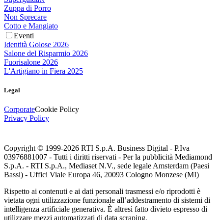
Zuppa di Porro
Non Sprecare
Cotto e Mangiato
Eventi
Identità Golose 2026
Salone del Risparmio 2026
Fuorisalone 2026
L'Artigiano in Fiera 2025
Legal
Corporate
Cookie Policy
Privacy Policy
Copyright © 1999-
2026
RTI S.p.A. Business Digital - P.Iva
03976881007 - Tutti i diritti riservati - Per la pubblicità Mediamond
S.p.A. - RTI S.p.A., Mediaset N.V., sede legale Amsterdam (Paesi
Bassi) - Uffici Viale Europa 46, 20093 Cologno Monzese (MI)
Rispetto ai contenuti e ai dati personali trasmessi e/o riprodotti è
vietata ogni utilizzazione funzionale all’addestramento di sistemi di
intelligenza artificiale generativa. È altresì fatto divieto espresso di
utilizzare mezzi automatizzati di data scraping.