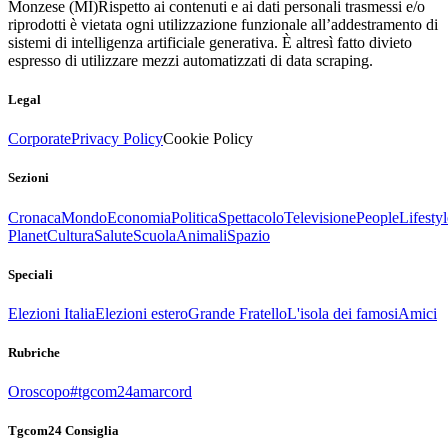
Monzese (MI)
Rispetto ai contenuti e ai dati personali trasmessi e/o
riprodotti è vietata ogni utilizzazione funzionale all’addestramento di
sistemi di intelligenza artificiale generativa. È altresì fatto divieto
espresso di utilizzare mezzi automatizzati di data scraping.
Legal
Corporate
Privacy Policy
Cookie Policy
Sezioni
Cronaca
Mondo
Economia
Politica
Spettacolo
Televisione
People
Lifestyl
Planet
Cultura
Salute
Scuola
Animali
Spazio
Speciali
Elezioni Italia
Elezioni estero
Grande Fratello
L'isola dei famosi
Amici
Rubriche
Oroscopo
#tgcom24amarcord
Tgcom24 Consiglia