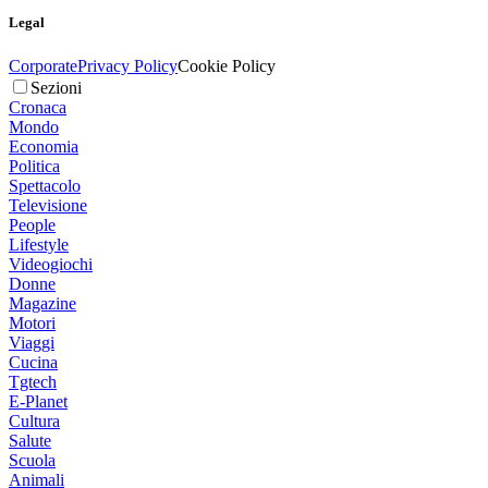
Legal
Corporate
Privacy Policy
Cookie Policy
Sezioni
Cronaca
Mondo
Economia
Politica
Spettacolo
Televisione
People
Lifestyle
Videogiochi
Donne
Magazine
Motori
Viaggi
Cucina
Tgtech
E-Planet
Cultura
Salute
Scuola
Animali