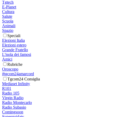
Tgtech
E-Planet
Cultura
Salute
Scuola
Animali
Spazio
Speciali
Elezioni Italia
Elezioni estero
Grande Fratello
L'isola dei famosi
Amici
Rubriche
Oroscopo
#tgcom24amarcord
Tgcom24 Consiglia
Mediaset Infinity
R101
Radio 105
Virgin Radio
Radio Montecarlo
Radio Subasio
Comingsoon
Superguidatv