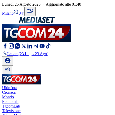
Lunedì 25 Agosto 2025
-
Aggiornato alle
01:40
Milano
34°
Leone
(23 Lug - 23 Ago)
Ultim'ora
Cronaca
Mondo
Economia
TgcomLab
Televisione