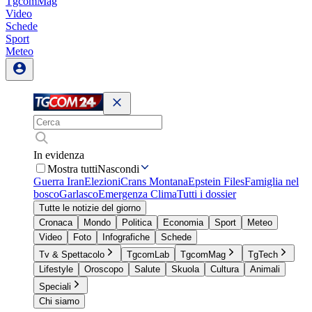
TgcomMag
Video
Schede
Sport
Meteo
In evidenza
Mostra tutti
Nascondi
Guerra Iran
Elezioni
Crans Montana
Epstein Files
Famiglia nel
bosco
Garlasco
Emergenza Clima
Tutti i dossier
Tutte le notizie del giorno
Cronaca
Mondo
Politica
Economia
Sport
Meteo
Video
Foto
Infografiche
Schede
Tv & Spettacolo
TgcomLab
TgcomMag
TgTech
Lifestyle
Oroscopo
Salute
Skuola
Cultura
Animali
Speciali
Chi siamo