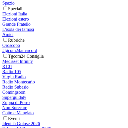
Spazio
Speciali
Elezioni Italia
Elezioni estero
Grande Fratello
L'isola dei famosi
Amici
Rubriche
Oroscopo
#tgcom24amarcord
Tgcom24 Consiglia
Mediaset Infinity
R101
Radio 105
Virgin Radio
Radio Montecarlo
Radio Subasio
Comingsoon
Superguidatv
Zuppa di Porro
Non Sprecare
Cotto e Mangiato
Eventi
Identità Golose 2026