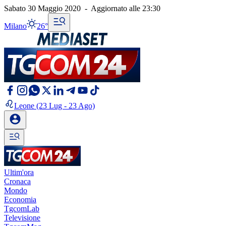
Sabato 30 Maggio 2020
-
Aggiornato alle
23:30
Milano
26°
Leone
(23 Lug - 23 Ago)
Ultim'ora
Cronaca
Mondo
Economia
TgcomLab
Televisione