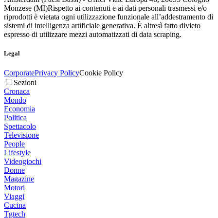
Monzese (MI)
Rispetto ai contenuti e ai dati personali trasmessi e/o
riprodotti è vietata ogni utilizzazione funzionale all’addestramento di
sistemi di intelligenza artificiale generativa. È altresì fatto divieto
espresso di utilizzare mezzi automatizzati di data scraping.
Legal
Corporate
Privacy Policy
Cookie Policy
Sezioni
Cronaca
Mondo
Economia
Politica
Spettacolo
Televisione
People
Lifestyle
Videogiochi
Donne
Magazine
Motori
Viaggi
Cucina
Tgtech