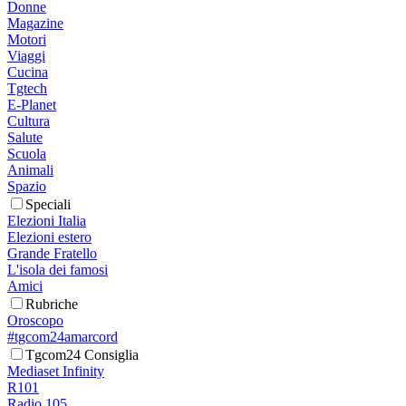
Donne
Magazine
Motori
Viaggi
Cucina
Tgtech
E-Planet
Cultura
Salute
Scuola
Animali
Spazio
Speciali
Elezioni Italia
Elezioni estero
Grande Fratello
L'isola dei famosi
Amici
Rubriche
Oroscopo
#tgcom24amarcord
Tgcom24 Consiglia
Mediaset Infinity
R101
Radio 105