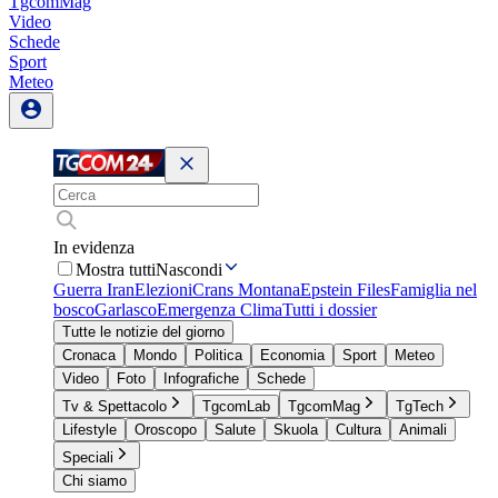
TgcomMag
Video
Schede
Sport
Meteo
In evidenza
Mostra tutti
Nascondi
Guerra Iran
Elezioni
Crans Montana
Epstein Files
Famiglia nel
bosco
Garlasco
Emergenza Clima
Tutti i dossier
Tutte le notizie del giorno
Cronaca
Mondo
Politica
Economia
Sport
Meteo
Video
Foto
Infografiche
Schede
Tv & Spettacolo
TgcomLab
TgcomMag
TgTech
Lifestyle
Oroscopo
Salute
Skuola
Cultura
Animali
Speciali
Chi siamo