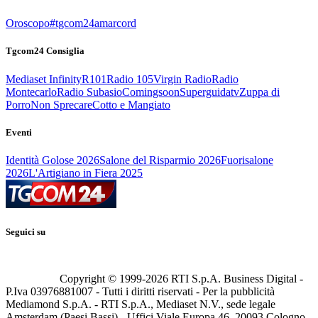
Oroscopo
#tgcom24amarcord
Tgcom24 Consiglia
Mediaset Infinity
R101
Radio 105
Virgin Radio
Radio
Montecarlo
Radio Subasio
Comingsoon
Superguidatv
Zuppa di
Porro
Non Sprecare
Cotto e Mangiato
Eventi
Identità Golose 2026
Salone del Risparmio 2026
Fuorisalone
2026
L'Artigiano in Fiera 2025
Seguici su
Copyright © 1999-
2026
RTI S.p.A. Business Digital -
P.Iva 03976881007 - Tutti i diritti riservati - Per la pubblicità
Mediamond S.p.A. - RTI S.p.A., Mediaset N.V., sede legale
Amsterdam (Paesi Bassi) - Uffici Viale Europa 46, 20093 Cologno