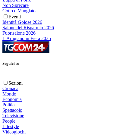
Non Sprecare
Cotto e Mangiato
Eventi
Identità Golose 2026
Salone del Risparmio 2026
Fuorisalone 2026
L'Artigiano in Fiera 2025
Seguici su
Sezioni
Cronaca
Mondo
Economia
Politica
Spettacolo
Televisione
People
Lifestyle
Videogiochi