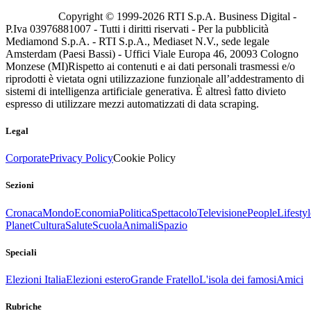
Copyright © 1999-
2026
RTI S.p.A. Business Digital -
P.Iva 03976881007 - Tutti i diritti riservati - Per la pubblicità
Mediamond S.p.A. - RTI S.p.A., Mediaset N.V., sede legale
Amsterdam (Paesi Bassi) - Uffici Viale Europa 46, 20093 Cologno
Monzese (MI)
Rispetto ai contenuti e ai dati personali trasmessi e/o
riprodotti è vietata ogni utilizzazione funzionale all’addestramento di
sistemi di intelligenza artificiale generativa. È altresì fatto divieto
espresso di utilizzare mezzi automatizzati di data scraping.
Legal
Corporate
Privacy Policy
Cookie Policy
Sezioni
Cronaca
Mondo
Economia
Politica
Spettacolo
Televisione
People
Lifestyl
Planet
Cultura
Salute
Scuola
Animali
Spazio
Speciali
Elezioni Italia
Elezioni estero
Grande Fratello
L'isola dei famosi
Amici
Rubriche