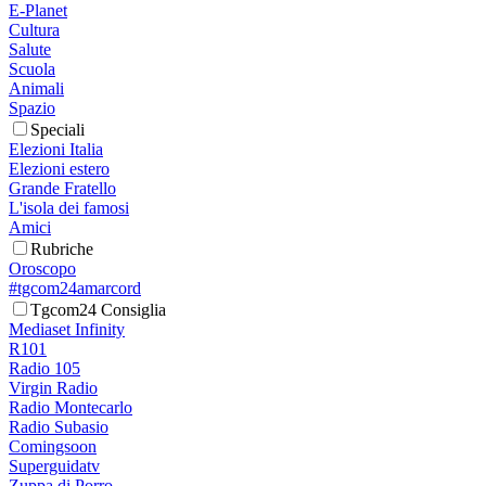
E-Planet
Cultura
Salute
Scuola
Animali
Spazio
Speciali
Elezioni Italia
Elezioni estero
Grande Fratello
L'isola dei famosi
Amici
Rubriche
Oroscopo
#tgcom24amarcord
Tgcom24 Consiglia
Mediaset Infinity
R101
Radio 105
Virgin Radio
Radio Montecarlo
Radio Subasio
Comingsoon
Superguidatv
Zuppa di Porro