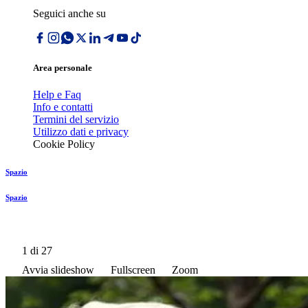
Seguici anche su
Area personale
Help e Faq
Info e contatti
Termini del servizio
Utilizzo dati e privacy
Cookie Policy
Spazio
Spazio
1
di 27
Avvia slideshow
Fullscreen
Zoom