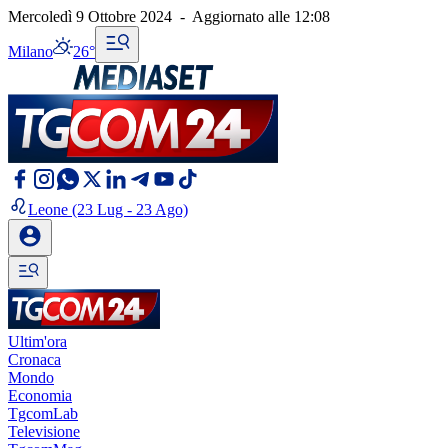
Mercoledì 9 Ottobre 2024
-
Aggiornato alle
12:08
Milano
26°
Leone
(23 Lug - 23 Ago)
Ultim'ora
Cronaca
Mondo
Economia
TgcomLab
Televisione