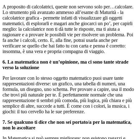
A proposito di calcolatrici, queste non servono solo per…calcolare.
Lo strumento più avanzato ammesso all’esame di Maturità - la
calcolatrice grafica - permette infatti di visualizzare gli oggetti
matematici, di esplorarli e magari anche giocarci un po’, per capirli
meglio: la calcolatrice non ti dà tutte le risposte, ma ti aiuta a
ragionare e a provare le possibili vie per risolvere un problema. Poi
fa anche i calcoli, certo. E, alla fine, potrai usarla anche per
verificare se quello che hai fatto tu con carta e penna è corretto:
insomma, è una vera e propria compagna di viaggio.
6. La matematica non è un’opinione, ma ci sono tante strade
verso la soluzione
Per lavorare con lo stesso oggetto matematico puoi usare tante
rappresentazioni diverse: un grafico, una tabella di numeri, una
formula, un disegno, uno schema. Per provare a capire, usa il modo
che trovi più naturale per te. È perfettamente normale che una
rappresentazione ti sembri più comoda, più logica, più chiara e più
semplice di altre, succede a tutti. È come con i colori, la musica, i
giochi: il tuo cervello ha le sue preferenze.
7. Se qualcuno ti dice che non sei portato/a per la matematica,
non lo ascoltare
In Matematica si può sempre migliorare: non esistono ragazzi e