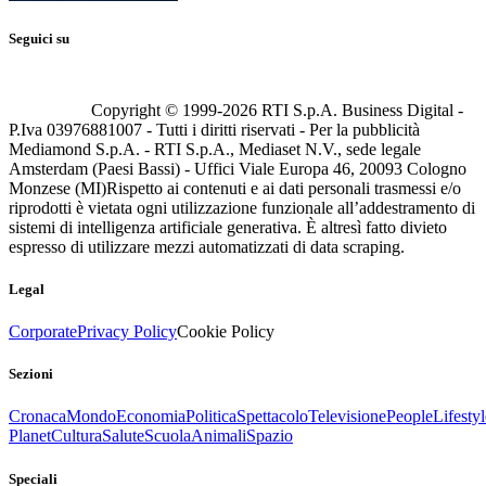
Seguici su
Copyright © 1999-
2026
RTI S.p.A. Business Digital -
P.Iva 03976881007 - Tutti i diritti riservati - Per la pubblicità
Mediamond S.p.A. - RTI S.p.A., Mediaset N.V., sede legale
Amsterdam (Paesi Bassi) - Uffici Viale Europa 46, 20093 Cologno
Monzese (MI)
Rispetto ai contenuti e ai dati personali trasmessi e/o
riprodotti è vietata ogni utilizzazione funzionale all’addestramento di
sistemi di intelligenza artificiale generativa. È altresì fatto divieto
espresso di utilizzare mezzi automatizzati di data scraping.
Legal
Corporate
Privacy Policy
Cookie Policy
Sezioni
Cronaca
Mondo
Economia
Politica
Spettacolo
Televisione
People
Lifestyl
Planet
Cultura
Salute
Scuola
Animali
Spazio
Speciali