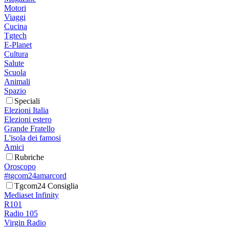
Motori
Viaggi
Cucina
Tgtech
E-Planet
Cultura
Salute
Scuola
Animali
Spazio
Speciali
Elezioni Italia
Elezioni estero
Grande Fratello
L'isola dei famosi
Amici
Rubriche
Oroscopo
#tgcom24amarcord
Tgcom24 Consiglia
Mediaset Infinity
R101
Radio 105
Virgin Radio