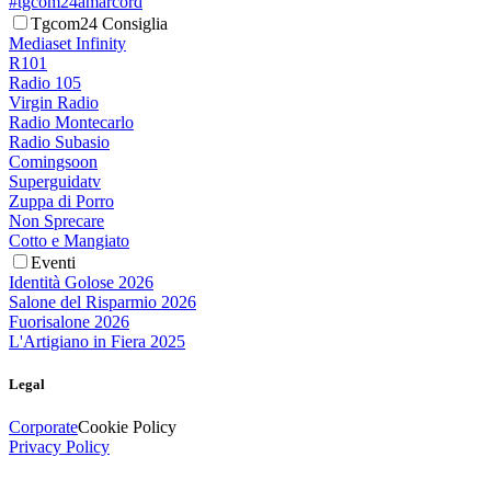
#tgcom24amarcord
Tgcom24 Consiglia
Mediaset Infinity
R101
Radio 105
Virgin Radio
Radio Montecarlo
Radio Subasio
Comingsoon
Superguidatv
Zuppa di Porro
Non Sprecare
Cotto e Mangiato
Eventi
Identità Golose 2026
Salone del Risparmio 2026
Fuorisalone 2026
L'Artigiano in Fiera 2025
Legal
Corporate
Cookie Policy
Privacy Policy