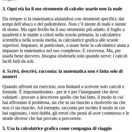
3. Ogni età ha il suo strumento di calcolo: usarlo non fa male
Da sempre si fa matematica aiutandosi con strumenti specifici, dai
tempi dell’abaco e del pallottoliere. Non c’è niente di male e niente
di strano. Ma ogni livello ha il suo strumento più adatto: il foglio a
quadretti e le matite a colori nella scuola primaria, la calcolatrice
scientifica nella scuola media, la calcolatrice grafica alle scuole
superiori. Imparare, in particolare, a usare bene la calcolatrice aiuta a
imparare la matematica nel suo complesso. E viceversa. Ma, per
usarla bene davvero, bisogna sfoderarla solo quando serve: i calcoli
facili farli da soli.
4. Scrivi, descrivi, racconta: la matematica non è fatta solo di
numeri
Quando affronti un esercizio, non limitarti a scrivere solo calcoli e
formule. È importantissimo - per te e per l’insegnante che deve
valutarti - provare a descrivere quello che hai fatto, il modo in cui
hai affrontato il problema, sia che tu sia riuscito a risolverlo sia che
non ci sia riuscito. Ad esempio, racconta per iscritto il modo in cui
hai ragionato, i tuoi dubbi, gli errori che pensi di aver commesso e le
strade diverse che hai provato a percorrere.
5. Usa la calcolatrice grafica come compagna di viaggio