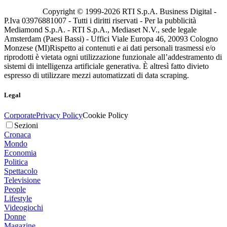
Copyright © 1999-
2026
RTI S.p.A. Business Digital -
P.Iva 03976881007 - Tutti i diritti riservati - Per la pubblicità
Mediamond S.p.A. - RTI S.p.A., Mediaset N.V., sede legale
Amsterdam (Paesi Bassi) - Uffici Viale Europa 46, 20093 Cologno
Monzese (MI)
Rispetto ai contenuti e ai dati personali trasmessi e/o
riprodotti è vietata ogni utilizzazione funzionale all’addestramento di
sistemi di intelligenza artificiale generativa. È altresì fatto divieto
espresso di utilizzare mezzi automatizzati di data scraping.
Legal
Corporate
Privacy Policy
Cookie Policy
Sezioni
Cronaca
Mondo
Economia
Politica
Spettacolo
Televisione
People
Lifestyle
Videogiochi
Donne
Magazine