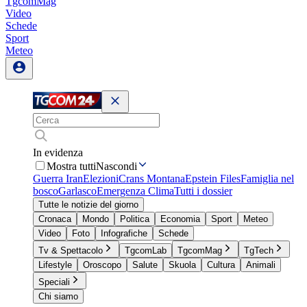
TgcomMag
Video
Schede
Sport
Meteo
In evidenza
Mostra tutti
Nascondi
Guerra Iran
Elezioni
Crans Montana
Epstein Files
Famiglia nel
bosco
Garlasco
Emergenza Clima
Tutti i dossier
Tutte le notizie del giorno
Cronaca
Mondo
Politica
Economia
Sport
Meteo
Video
Foto
Infografiche
Schede
Tv & Spettacolo
TgcomLab
TgcomMag
TgTech
Lifestyle
Oroscopo
Salute
Skuola
Cultura
Animali
Speciali
Chi siamo