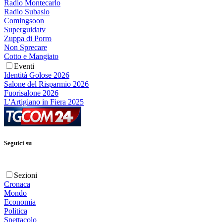
Radio Montecarlo
Radio Subasio
Comingsoon
Superguidatv
Zuppa di Porro
Non Sprecare
Cotto e Mangiato
Eventi
Identità Golose 2026
Salone del Risparmio 2026
Fuorisalone 2026
L'Artigiano in Fiera 2025
Seguici su
Sezioni
Cronaca
Mondo
Economia
Politica
Spettacolo