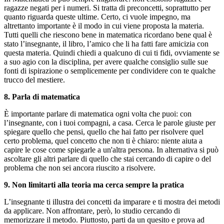
ragazze negati per i numeri. Si tratta di preconcetti, soprattutto per
quanto riguarda queste ultime. Certo, ci vuole impegno, ma
altrettanto importante è il modo in cui viene proposta la materia.
Tutti quelli che riescono bene in matematica ricordano bene qual è
stato l’insegnante, il libro, l’amico che li ha fatti fare amicizia con
questa materia. Quindi chiedi a qualcuno di cui ti fidi, ovviamente se
a suo agio con la disciplina, per avere qualche consiglio sulle sue
fonti di ispirazione o semplicemente per condividere con te qualche
trucco del mestiere.
8. Parla di matematica
È importante parlare di matematica ogni volta che puoi: con
l’insegnante, con i tuoi compagni, a casa. Cerca le parole giuste per
spiegare quello che pensi, quello che hai fatto per risolvere quel
certo problema, quel concetto che non ti è chiaro: niente aiuta a
capire le cose come spiegarle a un'altra persona. In alternativa si può
ascoltare gli altri parlare di quello che stai cercando di capire o del
problema che non sei ancora riuscito a risolvere.
9. Non limitarti alla teoria ma cerca sempre la pratica
L’insegnante ti illustra dei concetti da imparare e ti mostra dei metodi
da applicare. Non affrontare, però, lo studio cercando di
memorizzare il metodo. Piuttosto, parti da un quesito e prova ad