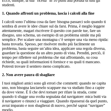
Ecco, dunque, la sua “ricetta” in 10 punti alla portata di tutti gli
studenti.
1. Quando affronti un problema, lascia i calcoli alla fine
I calcoli sono l’ultima cosa da fare: bisogna passarci solo quando ti
sembra di avere le idee chiare sul da farsi. Prima, è meglio leggere
attentamente, magari riscrivere il quesito con parole tue, fare un
disegno, uno schema, un esempio di un problema simile ma più
semplice. Per scalare una montagna c’è sempre una via meno ripida:
basta trovarla. Spesso, per risolvere molto più facilmente un
problema, basta seguire un’altra idea, applicare una regola diversa,
guardare la questione da un altro punto di vista. Prenditi, perciò, il
tempo per riflettere sul problema che stai affrontando, su cosa
richiede, su quali informazioni ti fornisce e su quali ti mancano.
Potresti trovare il sentiero meno complicato.
2. Non avere paura di sbagliare
I tuoi migliori amici sono gli errori che commetti: quando ne capita
uno, non bisogna lasciarselo scappare ma va studiato fino a capire
da dove viene. È lì che devi tornare per rifare la strada, come
quando ti sfugge una svolta segnalata dal navigatore: mica butti via
il navigatore o rinunci a viaggiare. Quando ripasserai da quel punto,
avrai imparato e non sbaglierai di nuovo, perché saprai “navigare”
meglio.