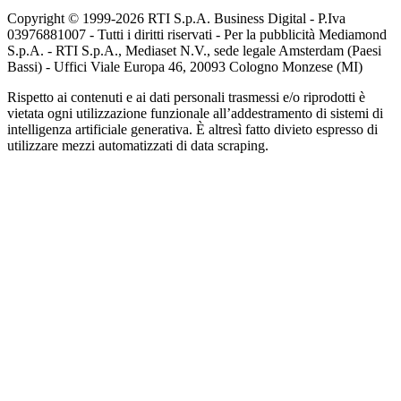
Copyright © 1999-
2026
RTI S.p.A. Business Digital - P.Iva
03976881007 - Tutti i diritti riservati - Per la pubblicità Mediamond
S.p.A. - RTI S.p.A., Mediaset N.V., sede legale Amsterdam (Paesi
Bassi) - Uffici Viale Europa 46, 20093 Cologno Monzese (MI)
Rispetto ai contenuti e ai dati personali trasmessi e/o riprodotti è
vietata ogni utilizzazione funzionale all’addestramento di sistemi di
intelligenza artificiale generativa. È altresì fatto divieto espresso di
utilizzare mezzi automatizzati di data scraping.