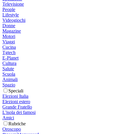
Televisione
People
Lifestyle
Videogiochi
Donne
Magazine
Motori
Viaggi
Cucina
Tgtech
E-Planet
Cultura
Salute
Scuola
Animali
Spazio
Speciali
Elezioni Italia
Elezioni estero
Grande Fratello
L'isola dei famosi
Amici
Rubriche
Oroscopo