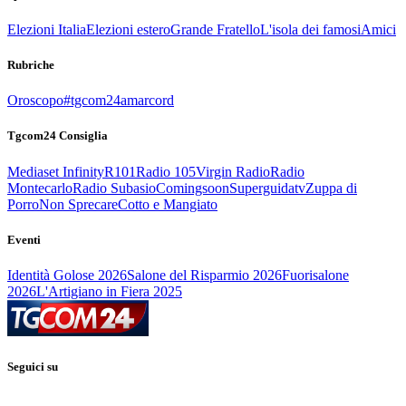
Elezioni Italia
Elezioni estero
Grande Fratello
L'isola dei famosi
Amici
Rubriche
Oroscopo
#tgcom24amarcord
Tgcom24 Consiglia
Mediaset Infinity
R101
Radio 105
Virgin Radio
Radio
Montecarlo
Radio Subasio
Comingsoon
Superguidatv
Zuppa di
Porro
Non Sprecare
Cotto e Mangiato
Eventi
Identità Golose 2026
Salone del Risparmio 2026
Fuorisalone
2026
L'Artigiano in Fiera 2025
Seguici su