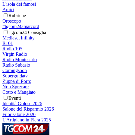
L'isola dei famosi
Amici
Rubriche
Oroscopo
#tgcom24amarcord
Tgcom24 Consiglia
Mediaset Infinity
R101
Radio 105
Virgin Radio
Radio Montecarlo
Radio Subasio
Comingsoon
Superguidatv
Zuppa di Porro
Non Sprecare
Cotto e Mangiato
Eventi
Identità Golose 2026
Salone del Risparmio 2026
Fuorisalone 2026
L'Artigiano in Fiera 2025