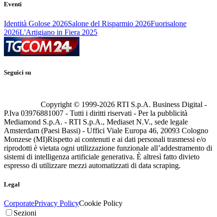
Eventi
Identità Golose 2026
Salone del Risparmio 2026
Fuorisalone
2026
L'Artigiano in Fiera 2025
Seguici su
Copyright © 1999-
2026
RTI S.p.A. Business Digital -
P.Iva 03976881007 - Tutti i diritti riservati - Per la pubblicità
Mediamond S.p.A. - RTI S.p.A., Mediaset N.V., sede legale
Amsterdam (Paesi Bassi) - Uffici Viale Europa 46, 20093 Cologno
Monzese (MI)
Rispetto ai contenuti e ai dati personali trasmessi e/o
riprodotti è vietata ogni utilizzazione funzionale all’addestramento di
sistemi di intelligenza artificiale generativa. È altresì fatto divieto
espresso di utilizzare mezzi automatizzati di data scraping.
Legal
Corporate
Privacy Policy
Cookie Policy
Sezioni