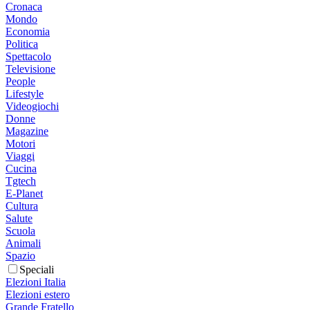
Cronaca
Mondo
Economia
Politica
Spettacolo
Televisione
People
Lifestyle
Videogiochi
Donne
Magazine
Motori
Viaggi
Cucina
Tgtech
E-Planet
Cultura
Salute
Scuola
Animali
Spazio
Speciali
Elezioni Italia
Elezioni estero
Grande Fratello