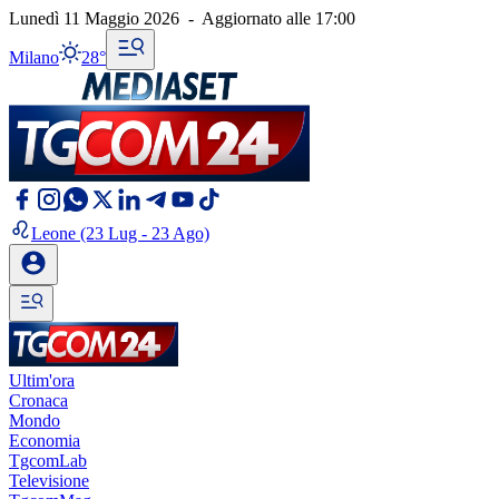
Lunedì 11 Maggio 2026
-
Aggiornato alle
17:00
Milano
28°
Leone
(23 Lug - 23 Ago)
Ultim'ora
Cronaca
Mondo
Economia
TgcomLab
Televisione