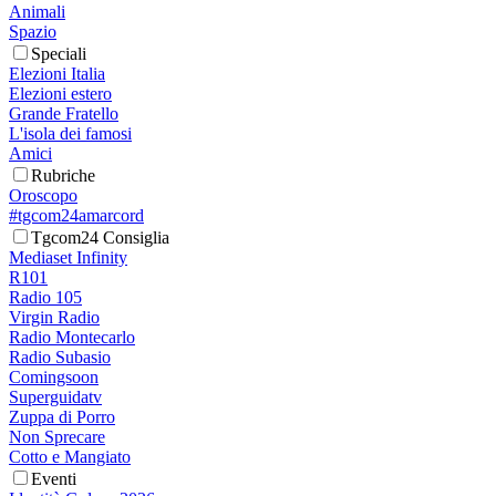
Animali
Spazio
Speciali
Elezioni Italia
Elezioni estero
Grande Fratello
L'isola dei famosi
Amici
Rubriche
Oroscopo
#tgcom24amarcord
Tgcom24 Consiglia
Mediaset Infinity
R101
Radio 105
Virgin Radio
Radio Montecarlo
Radio Subasio
Comingsoon
Superguidatv
Zuppa di Porro
Non Sprecare
Cotto e Mangiato
Eventi