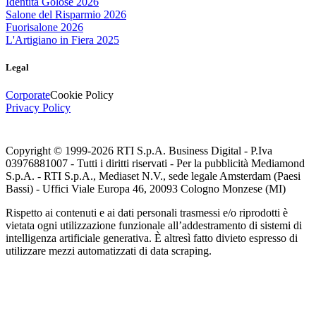
Identità Golose 2026
Salone del Risparmio 2026
Fuorisalone 2026
L'Artigiano in Fiera 2025
Legal
Corporate
Cookie Policy
Privacy Policy
Copyright © 1999-
2026
RTI S.p.A. Business Digital - P.Iva
03976881007 - Tutti i diritti riservati - Per la pubblicità Mediamond
S.p.A. - RTI S.p.A., Mediaset N.V., sede legale Amsterdam (Paesi
Bassi) - Uffici Viale Europa 46, 20093 Cologno Monzese (MI)
Rispetto ai contenuti e ai dati personali trasmessi e/o riprodotti è
vietata ogni utilizzazione funzionale all’addestramento di sistemi di
intelligenza artificiale generativa. È altresì fatto divieto espresso di
utilizzare mezzi automatizzati di data scraping.