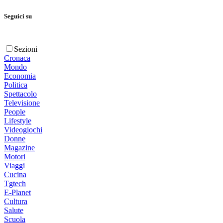
Seguici su
Sezioni
Cronaca
Mondo
Economia
Politica
Spettacolo
Televisione
People
Lifestyle
Videogiochi
Donne
Magazine
Motori
Viaggi
Cucina
Tgtech
E-Planet
Cultura
Salute
Scuola