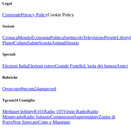
Legal
Corporate
Privacy Policy
Cookie Policy
Sezioni
Cronaca
Mondo
Economia
Politica
Spettacolo
Televisione
People
Lifestyl
Planet
Cultura
Salute
Scuola
Animali
Spazio
Speciali
Elezioni Italia
Elezioni estero
Grande Fratello
L'isola dei famosi
Amici
Rubriche
Oroscopo
#tgcom24amarcord
Tgcom24 Consiglia
Mediaset Infinity
R101
Radio 105
Virgin Radio
Radio
Montecarlo
Radio Subasio
Comingsoon
Superguidatv
Zuppa di
Porro
Non Sprecare
Cotto e Mangiato