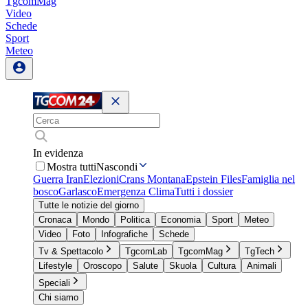
TgcomMag
Video
Schede
Sport
Meteo
In evidenza
Mostra tutti
Nascondi
Guerra Iran
Elezioni
Crans Montana
Epstein Files
Famiglia nel
bosco
Garlasco
Emergenza Clima
Tutti i dossier
Tutte le notizie del giorno
Cronaca
Mondo
Politica
Economia
Sport
Meteo
Video
Foto
Infografiche
Schede
Tv & Spettacolo
TgcomLab
TgcomMag
TgTech
Lifestyle
Oroscopo
Salute
Skuola
Cultura
Animali
Speciali
Chi siamo