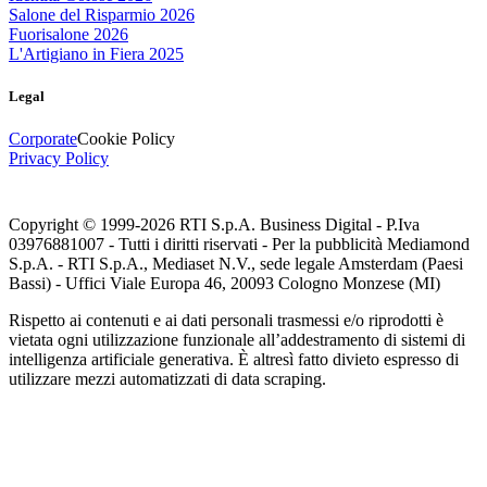
Salone del Risparmio 2026
Fuorisalone 2026
L'Artigiano in Fiera 2025
Legal
Corporate
Cookie Policy
Privacy Policy
Copyright © 1999-
2026
RTI S.p.A. Business Digital - P.Iva
03976881007 - Tutti i diritti riservati - Per la pubblicità Mediamond
S.p.A. - RTI S.p.A., Mediaset N.V., sede legale Amsterdam (Paesi
Bassi) - Uffici Viale Europa 46, 20093 Cologno Monzese (MI)
Rispetto ai contenuti e ai dati personali trasmessi e/o riprodotti è
vietata ogni utilizzazione funzionale all’addestramento di sistemi di
intelligenza artificiale generativa. È altresì fatto divieto espresso di
utilizzare mezzi automatizzati di data scraping.