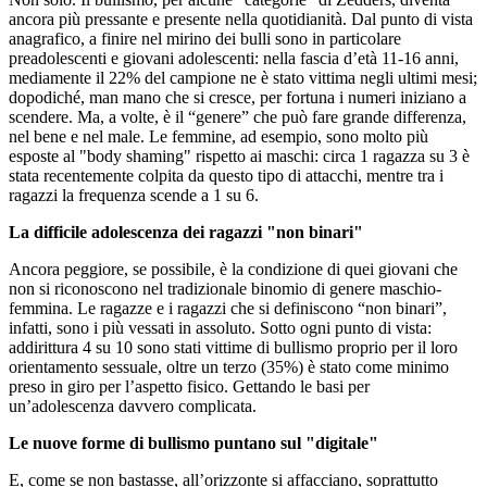
ancora più pressante e presente nella quotidianità. Dal punto di vista
anagrafico, a finire nel mirino dei bulli sono in particolare
preadolescenti e giovani adolescenti: nella fascia d’età 11-16 anni,
mediamente il 22% del campione ne è stato vittima negli ultimi mesi;
dopodiché, man mano che si cresce, per fortuna i numeri iniziano a
scendere. Ma, a volte, è il “genere” che può fare grande differenza,
nel bene e nel male. Le femmine, ad esempio, sono molto più
esposte al "body shaming" rispetto ai maschi: circa 1 ragazza su 3 è
stata recentemente colpita da questo tipo di attacchi, mentre tra i
ragazzi la frequenza scende a 1 su 6.
La difficile adolescenza dei ragazzi "non binari"
Ancora peggiore, se possibile, è la condizione di quei giovani che
non si riconoscono nel tradizionale binomio di genere maschio-
femmina. Le ragazze e i ragazzi che si definiscono “non binari”,
infatti, sono i più vessati in assoluto. Sotto ogni punto di vista:
addirittura 4 su 10 sono stati vittime di bullismo proprio per il loro
orientamento sessuale, oltre un terzo (35%) è stato come minimo
preso in giro per l’aspetto fisico. Gettando le basi per
un’adolescenza davvero complicata.
Le nuove forme di bullismo puntano sul "digitale"
E, come se non bastasse, all’orizzonte si affacciano, soprattutto