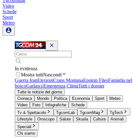
TgcomMag
Video
Schede
Sport
Meteo
In evidenza
Mostra tutti
Nascondi
Guerra Iran
Elezioni
Crans Montana
Epstein Files
Famiglia nel
bosco
Garlasco
Emergenza Clima
Tutti i dossier
Tutte le notizie del giorno
Cronaca
Mondo
Politica
Economia
Sport
Meteo
Video
Foto
Infografiche
Schede
Tv & Spettacolo
TgcomLab
TgcomMag
TgTech
Lifestyle
Oroscopo
Salute
Skuola
Cultura
Animali
Speciali
Chi siamo