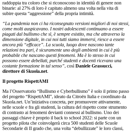
raddoppia tra coloro che si riconoscono in identità di genere non
binarie: al 27% di loro è capitato almeno una volta nella vita di
subire questa “aggressione” della propria intimità.
“La pandemia non ci ha riconsegnato versioni migliori di noi stessi,
come molti auspicavano. I nostri adolescenti continuano a essere
piagati dal bullismo che sì, è sempre esistito, ma che attraverso la
dimensione digitale, in cui noi tutti siamo immersi, riesce a essere
ancora più “efficace”. La scuola, luogo dove nascono tante
relazioni tra pari, è sicuramente uno degli ambienti in cui è più
probabile che nascano questi fenomeni. Ma è lo stesso in cui
possono essere debellati, purché studenti e docenti ricevano una
costante formazione in tal senso”
, così
Daniele Grassucci,
direttore di Skuola.net
.
Il progetto RispettAMI
Ma l’Osservatorio “Bullismo e Cyberbullismo” è solo il primo passo
del progetto “RispettAMI”, ideato da Citroën Italia e coordinato da
Skuola.net. Un’iniziativa concreta, per promuovere attivamente,
nelle scuole e fra gli studenti, la cultura del rispetto come strumento
di contrasto ai fenomeni devianti connessi al bullismo. Uno dei
passaggi chiave è proprio il back to school 2022: si parte con un
progetto pilota che coinvolgerà circa 500 studenti delle Scuole
Secondarie di II grado che, una volta “debullizzate” le loro classi,