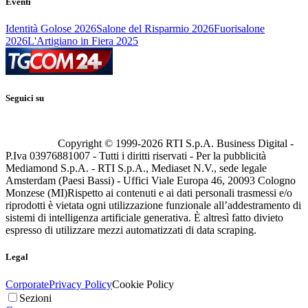
Eventi
Identità Golose 2026
Salone del Risparmio 2026
Fuorisalone
2026
L'Artigiano in Fiera 2025
Seguici su
Copyright © 1999-
2026
RTI S.p.A. Business Digital -
P.Iva 03976881007 - Tutti i diritti riservati - Per la pubblicità
Mediamond S.p.A. - RTI S.p.A., Mediaset N.V., sede legale
Amsterdam (Paesi Bassi) - Uffici Viale Europa 46, 20093 Cologno
Monzese (MI)
Rispetto ai contenuti e ai dati personali trasmessi e/o
riprodotti è vietata ogni utilizzazione funzionale all’addestramento di
sistemi di intelligenza artificiale generativa. È altresì fatto divieto
espresso di utilizzare mezzi automatizzati di data scraping.
Legal
Corporate
Privacy Policy
Cookie Policy
Sezioni