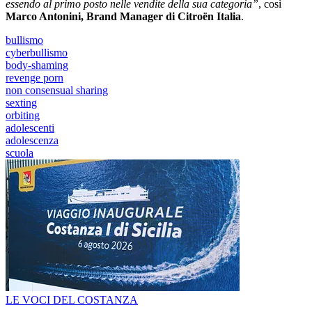
essendo al primo posto nelle vendite della sua categoria”
, così
Marco Antonini, Brand Manager di Citroën Italia
.
bullismo
cyberbullismo
body-shaming
revenge porn
non consensual sharing
sexting
orbiting
adolescenti
adolescenza
scuola
LE VOCI DEL COSTANZA