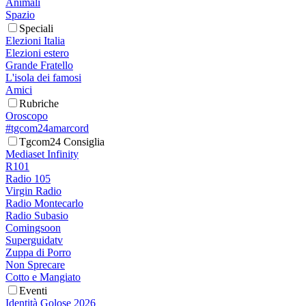
Animali
Spazio
Speciali
Elezioni Italia
Elezioni estero
Grande Fratello
L'isola dei famosi
Amici
Rubriche
Oroscopo
#tgcom24amarcord
Tgcom24 Consiglia
Mediaset Infinity
R101
Radio 105
Virgin Radio
Radio Montecarlo
Radio Subasio
Comingsoon
Superguidatv
Zuppa di Porro
Non Sprecare
Cotto e Mangiato
Eventi
Identità Golose 2026