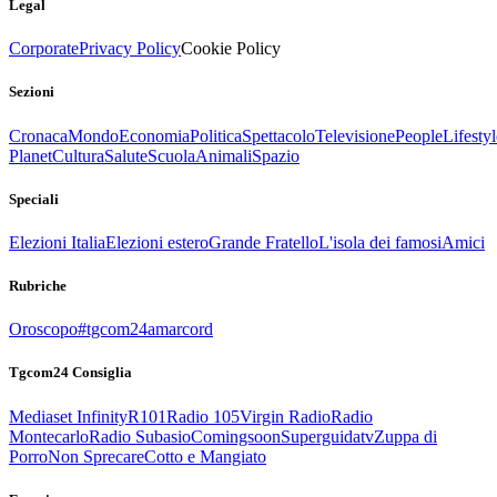
Legal
Corporate
Privacy Policy
Cookie Policy
Sezioni
Cronaca
Mondo
Economia
Politica
Spettacolo
Televisione
People
Lifestyl
Planet
Cultura
Salute
Scuola
Animali
Spazio
Speciali
Elezioni Italia
Elezioni estero
Grande Fratello
L'isola dei famosi
Amici
Rubriche
Oroscopo
#tgcom24amarcord
Tgcom24 Consiglia
Mediaset Infinity
R101
Radio 105
Virgin Radio
Radio
Montecarlo
Radio Subasio
Comingsoon
Superguidatv
Zuppa di
Porro
Non Sprecare
Cotto e Mangiato