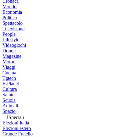
Cronaca
Mondo
Economia
Politica
Spettacolo
Televisione
People
Lifestyle
Videogiochi
Donne
Magazine
Motori
Viaggi
Cucina
Tgtech
E-Planet
Cultura
Salute
Scuola
Animali
Spazio
Speciali
Elezioni Italia
Elezioni estero
Grande Fratello