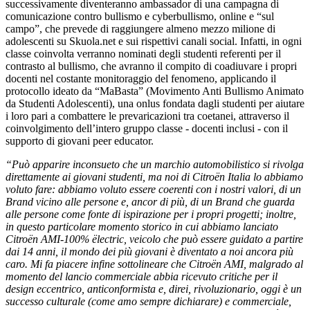
successivamente diventeranno ambassador di una campagna di
comunicazione contro bullismo e cyberbullismo, online e “sul
campo”, che prevede di raggiungere almeno mezzo milione di
adolescenti su Skuola.net e sui rispettivi canali social. Infatti, in ogni
classe coinvolta verranno nominati degli studenti referenti per il
contrasto al bullismo, che avranno il compito di coadiuvare i propri
docenti nel costante monitoraggio del fenomeno, applicando il
protocollo ideato da “MaBasta” (Movimento Anti Bullismo Animato
da Studenti Adolescenti), una onlus fondata dagli studenti per aiutare
i loro pari a combattere le prevaricazioni tra coetanei, attraverso il
coinvolgimento dell’intero gruppo classe - docenti inclusi - con il
supporto di giovani peer educator.
“Può apparire inconsueto che un marchio automobilistico si rivolga
direttamente ai giovani studenti, ma noi di Citroën Italia lo abbiamo
voluto fare: abbiamo voluto essere coerenti con i nostri valori, di un
Brand vicino alle persone e, ancor di più, di un Brand che guarda
alle persone come fonte di ispirazione per i propri progetti; inoltre,
in questo particolare momento storico in cui abbiamo lanciato
Citroën AMI-100% ëlectric, veicolo che può essere guidato a partire
dai 14 anni, il mondo dei più giovani è diventato a noi ancora più
caro. Mi fa piacere infine sottolineare che Citroën AMI, malgrado al
momento del lancio commerciale abbia ricevuto critiche per il
design eccentrico, anticonformista e, direi, rivoluzionario, oggi è un
successo culturale (come amo sempre dichiarare) e commerciale,