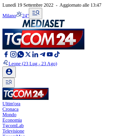
Lunedì 19 Settembre 2022
-
Aggiornato alle
13:47
Milano
24°
Leone
(23 Lug - 23 Ago)
Ultim'ora
Cronaca
Mondo
Economia
TgcomLab
Televisione