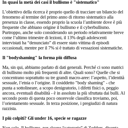
In quasi la metà dei casi il bullismo è "sistematico"
L’obiettivo della ricerca è proprio quello di tracciare un bilancio del
fenomeno al termine del primo anno di ritorno sistematico alla
presenza in classe, essendo proprio la scuola l’ambiente dove è più
frequente che abbiano origine il bullismo e il cyberbullismo.
Purtroppo, anche solo considerando un periodo relativamente breve
come l’ultimo trimestre di lezioni, il 13% degli adolescenti
intervistati ha “denunciato” di essere stato vittima di episodi
occasionali, mentre per il 7% si è trattato di vessazioni sistematiche.
Il "bodyshaming" la forma più diffusa
Ma, sin qui, abbiamo parlato di dati generali. Perché ci sono matrici
di bullismo molto più frequenti di altre. Quali sono? Quelle che si
concentrano soprattutto su tre grandi macro-aree: l’aspetto, l’identità
sessuale, l’etnia o l’origine. Il cosiddetto "body shaming" - che
punta a sottolineare, a scopo denigratorio, i difetti fisici o, peggio
ancora, eventuali disabilità - è in assoluto la più sfruttata dai bulli. Al
secondo posto di questa poco onorevole classifica troviamo, poi,
l’orientamento sessuale. In terza posizione, i pregiudizi di natura
razzista.
I più colpiti? Gli under 16, specie se ragazze
Non solo. Il bullismo, per alcune “categorie” di Zedders, diventa