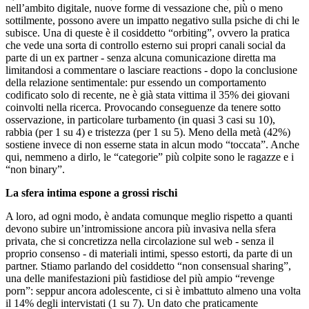
nell’ambito digitale, nuove forme di vessazione che, più o meno
sottilmente, possono avere un impatto negativo sulla psiche di chi le
subisce. Una di queste è il cosiddetto “orbiting”, ovvero la pratica
che vede una sorta di controllo esterno sui propri canali social da
parte di un ex partner - senza alcuna comunicazione diretta ma
limitandosi a commentare o lasciare reactions - dopo la conclusione
della relazione sentimentale: pur essendo un comportamento
codificato solo di recente, ne è già stata vittima il 35% dei giovani
coinvolti nella ricerca. Provocando conseguenze da tenere sotto
osservazione, in particolare turbamento (in quasi 3 casi su 10),
rabbia (per 1 su 4) e tristezza (per 1 su 5). Meno della metà (42%)
sostiene invece di non esserne stata in alcun modo “toccata”. Anche
qui, nemmeno a dirlo, le “categorie” più colpite sono le ragazze e i
“non binary”.
La sfera intima espone a grossi rischi
A loro, ad ogni modo, è andata comunque meglio rispetto a quanti
devono subire un’intromissione ancora più invasiva nella sfera
privata, che si concretizza nella circolazione sul web - senza il
proprio consenso - di materiali intimi, spesso estorti, da parte di un
partner. Stiamo parlando del cosiddetto “non consensual sharing”,
una delle manifestazioni più fastidiose del più ampio “revenge
porn”: seppur ancora adolescente, ci si è imbattuto almeno una volta
il 14% degli intervistati (1 su 7). Un dato che praticamente