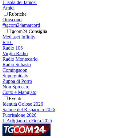
L'isola dei famosi
Amici
Rubriche
Oroscopo
#tgcom24amarcord
Tgcom24 Consiglia
Mediaset Infinity
R101
Radio 105
Virgin Radio
Radio Montecarlo
Radio Subasio
Comingsoon
Superguidatv
Zuppa di Porro
Non Sprecare
Cotto e Mangiato
Eventi
Identità Golose 2026
Salone del Risparmio 2026
Fuorisalone 2026
L'Artigiano in Fiera 2025