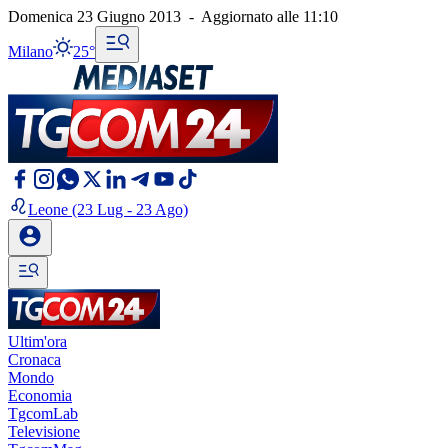
Domenica 23 Giugno 2013
-
Aggiornato alle
11:10
Milano
25°
Leone
(23 Lug - 23 Ago)
Ultim'ora
Cronaca
Mondo
Economia
TgcomLab
Televisione