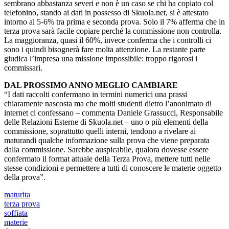
sembrano abbastanza severi e non è un caso se chi ha copiato col
telefonino, stando ai dati in possesso di Skuola.net, si è attestato
intorno al 5-6% tra prima e seconda prova. Solo il 7% afferma che in
terza prova sarà facile copiare perché la commissione non controlla.
La maggioranza, quasi il 60%, invece conferma che i controlli ci
sono i quindi bisognerà fare molta attenzione. La restante parte
giudica l’impresa una missione impossibile: troppo rigorosi i
commissari.
DAL PROSSIMO ANNO MEGLIO CAMBIARE
“I dati raccolti confermano in termini numerici una prassi
chiaramente nascosta ma che molti studenti dietro l’anonimato di
internet ci confessano – commenta Daniele Grassucci, Responsabile
delle Relazioni Esterne di Skuola.net – uno o più elementi della
commissione, soprattutto quelli interni, tendono a rivelare ai
maturandi qualche informazione sulla prova che viene preparata
dalla commissione. Sarebbe auspicabile, qualora dovesse essere
confermato il format attuale della Terza Prova, mettere tutti nelle
stesse condizioni e permettere a tutti di conoscere le materie oggetto
della prova”.
maturita
terza prova
soffiata
materie