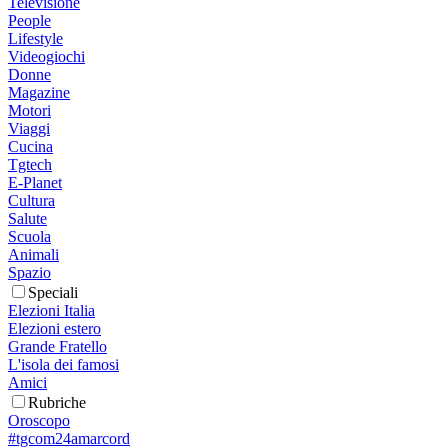
Televisione
People
Lifestyle
Videogiochi
Donne
Magazine
Motori
Viaggi
Cucina
Tgtech
E-Planet
Cultura
Salute
Scuola
Animali
Spazio
Speciali
Elezioni Italia
Elezioni estero
Grande Fratello
L'isola dei famosi
Amici
Rubriche
Oroscopo
#tgcom24amarcord