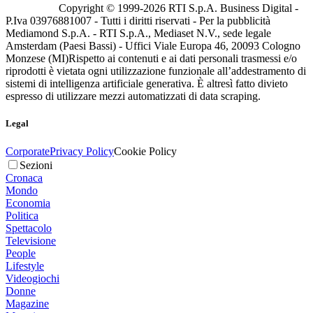
Copyright © 1999-
2026
RTI S.p.A. Business Digital -
P.Iva 03976881007 - Tutti i diritti riservati - Per la pubblicità
Mediamond S.p.A. - RTI S.p.A., Mediaset N.V., sede legale
Amsterdam (Paesi Bassi) - Uffici Viale Europa 46, 20093 Cologno
Monzese (MI)
Rispetto ai contenuti e ai dati personali trasmessi e/o
riprodotti è vietata ogni utilizzazione funzionale all’addestramento di
sistemi di intelligenza artificiale generativa. È altresì fatto divieto
espresso di utilizzare mezzi automatizzati di data scraping.
Legal
Corporate
Privacy Policy
Cookie Policy
Sezioni
Cronaca
Mondo
Economia
Politica
Spettacolo
Televisione
People
Lifestyle
Videogiochi
Donne
Magazine