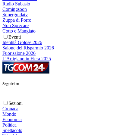
Radio Subasio
Comingsoon
Superguidatv
Zuppa di Porro
Non Sprecare
Cotto e Mangiato
Eventi
Identità Golose 2026
Salone del Risparmio 2026
Fuorisalone 2026
L'Artigiano in Fiera 2025
Seguici su
Sezioni
Cronaca
Mondo
Economia
Politica
Spettacolo