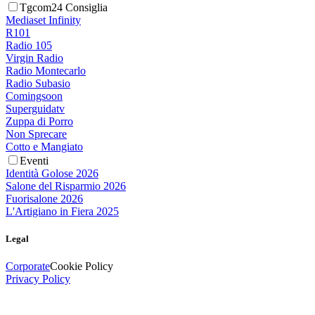
Tgcom24 Consiglia
Mediaset Infinity
R101
Radio 105
Virgin Radio
Radio Montecarlo
Radio Subasio
Comingsoon
Superguidatv
Zuppa di Porro
Non Sprecare
Cotto e Mangiato
Eventi
Identità Golose 2026
Salone del Risparmio 2026
Fuorisalone 2026
L'Artigiano in Fiera 2025
Legal
Corporate
Cookie Policy
Privacy Policy