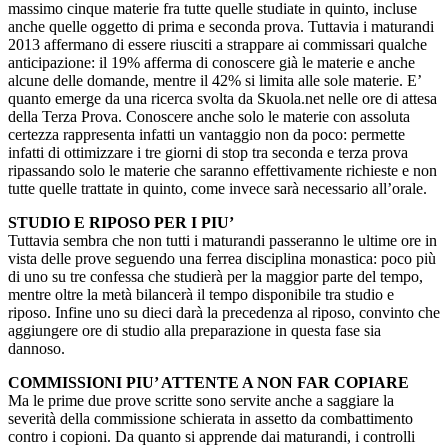
massimo cinque materie fra tutte quelle studiate in quinto, incluse
anche quelle oggetto di prima e seconda prova. Tuttavia i maturandi
2013 affermano di essere riusciti a strappare ai commissari qualche
anticipazione: il 19% afferma di conoscere già le materie e anche
alcune delle domande, mentre il 42% si limita alle sole materie. E’
quanto emerge da una ricerca svolta da Skuola.net nelle ore di attesa
della Terza Prova. Conoscere anche solo le materie con assoluta
certezza rappresenta infatti un vantaggio non da poco: permette
infatti di ottimizzare i tre giorni di stop tra seconda e terza prova
ripassando solo le materie che saranno effettivamente richieste e non
tutte quelle trattate in quinto, come invece sarà necessario all’orale.
STUDIO E RIPOSO PER I PIU’
Tuttavia sembra che non tutti i maturandi passeranno le ultime ore in
vista delle prove seguendo una ferrea disciplina monastica: poco più
di uno su tre confessa che studierà per la maggior parte del tempo,
mentre oltre la metà bilancerà il tempo disponibile tra studio e
riposo. Infine uno su dieci darà la precedenza al riposo, convinto che
aggiungere ore di studio alla preparazione in questa fase sia
dannoso.
COMMISSIONI PIU’ ATTENTE A NON FAR COPIARE
Ma le prime due prove scritte sono servite anche a saggiare la
severità della commissione schierata in assetto da combattimento
contro i copioni. Da quanto si apprende dai maturandi, i controlli