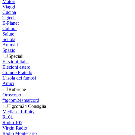
Motori
Viaggi
Cucina
Tgtech
E-Planet
Cultura
Salute
Scuola
Animali
Spazio
Speciali
Elezioni Italia
Elezioni estero
Grande Fratello
L'isola dei famosi
Amici
Rubriche
Oroscopo
#tgcom24amarcord
Tgcom24 Consiglia
Mediaset Infinity
R101
Radio 105
Virgin Radio
Radio Montecarlo