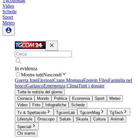
TgcomMag
Video
Schede
Sport
Meteo
In evidenza
Mostra tutti
Nascondi
Guerra Iran
Elezioni
Crans Montana
Epstein Files
Famiglia nel
bosco
Garlasco
Emergenza Clima
Tutti i dossier
Tutte le notizie del giorno
Cronaca
Mondo
Politica
Economia
Sport
Meteo
Video
Foto
Infografiche
Schede
Tv & Spettacolo
TgcomLab
TgcomMag
TgTech
Lifestyle
Oroscopo
Salute
Skuola
Cultura
Animali
Speciali
Chi siamo