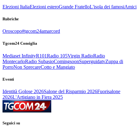
Elezioni Italia
Elezioni estero
Grande Fratello
L'isola dei famosi
Amici
Rubriche
Oroscopo
#tgcom24amarcord
Tgcom24 Consiglia
Mediaset Infinity
R101
Radio 105
Virgin Radio
Radio
Montecarlo
Radio Subasio
Comingsoon
Superguidatv
Zuppa di
Porro
Non Sprecare
Cotto e Mangiato
Eventi
Identità Golose 2026
Salone del Risparmio 2026
Fuorisalone
2026
L'Artigiano in Fiera 2025
Seguici su