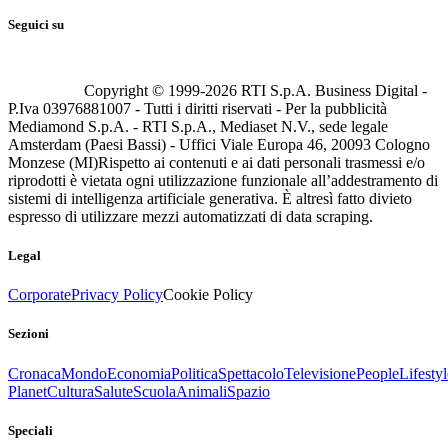
Seguici su
Copyright © 1999-
2026
RTI S.p.A. Business Digital -
P.Iva 03976881007 - Tutti i diritti riservati - Per la pubblicità
Mediamond S.p.A. - RTI S.p.A., Mediaset N.V., sede legale
Amsterdam (Paesi Bassi) - Uffici Viale Europa 46, 20093 Cologno
Monzese (MI)
Rispetto ai contenuti e ai dati personali trasmessi e/o
riprodotti è vietata ogni utilizzazione funzionale all’addestramento di
sistemi di intelligenza artificiale generativa. È altresì fatto divieto
espresso di utilizzare mezzi automatizzati di data scraping.
Legal
Corporate
Privacy Policy
Cookie Policy
Sezioni
Cronaca
Mondo
Economia
Politica
Spettacolo
Televisione
People
Lifestyl
Planet
Cultura
Salute
Scuola
Animali
Spazio
Speciali