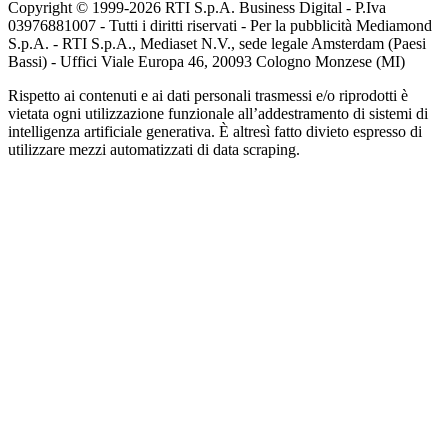
Copyright © 1999-
2026
RTI S.p.A. Business Digital - P.Iva
03976881007 - Tutti i diritti riservati - Per la pubblicità Mediamond
S.p.A. - RTI S.p.A., Mediaset N.V., sede legale Amsterdam (Paesi
Bassi) - Uffici Viale Europa 46, 20093 Cologno Monzese (MI)
Rispetto ai contenuti e ai dati personali trasmessi e/o riprodotti è
vietata ogni utilizzazione funzionale all’addestramento di sistemi di
intelligenza artificiale generativa. È altresì fatto divieto espresso di
utilizzare mezzi automatizzati di data scraping.