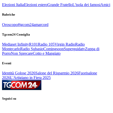
Elezioni Italia
Elezioni estero
Grande Fratello
L'isola dei famosi
Amici
Rubriche
Oroscopo
#tgcom24amarcord
Tgcom24 Consiglia
Mediaset Infinity
R101
Radio 105
Virgin Radio
Radio
Montecarlo
Radio Subasio
Comingsoon
Superguidatv
Zuppa di
Porro
Non Sprecare
Cotto e Mangiato
Eventi
Identità Golose 2026
Salone del Risparmio 2026
Fuorisalone
2026
L'Artigiano in Fiera 2025
Seguici su