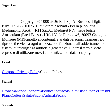
Seguici su
Copyright © 1999-
2026
RTI S.p.A. Business Digital -
P.Iva 03976881007 - Tutti i diritti riservati - Per la pubblicità
Mediamond S.p.A. - RTI S.p.A., Mediaset N.V., sede legale
Amsterdam (Paesi Bassi) - Uffici Viale Europa 46, 20093 Cologno
Monzese (MI)
Rispetto ai contenuti e ai dati personali trasmessi e/o
riprodotti è vietata ogni utilizzazione funzionale all’addestramento di
sistemi di intelligenza artificiale generativa. È altresì fatto divieto
espresso di utilizzare mezzi automatizzati di data scraping.
Legal
Corporate
Privacy Policy
Cookie Policy
Sezioni
Cronaca
Mondo
Economia
Politica
Spettacolo
Televisione
People
Lifestyl
Planet
Cultura
Salute
Scuola
Animali
Spazio
Speciali