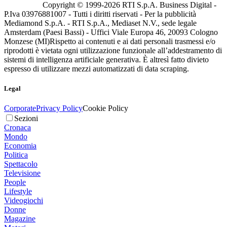
Copyright © 1999-
2026
RTI S.p.A. Business Digital -
P.Iva 03976881007 - Tutti i diritti riservati - Per la pubblicità
Mediamond S.p.A. - RTI S.p.A., Mediaset N.V., sede legale
Amsterdam (Paesi Bassi) - Uffici Viale Europa 46, 20093 Cologno
Monzese (MI)
Rispetto ai contenuti e ai dati personali trasmessi e/o
riprodotti è vietata ogni utilizzazione funzionale all’addestramento di
sistemi di intelligenza artificiale generativa. È altresì fatto divieto
espresso di utilizzare mezzi automatizzati di data scraping.
Legal
Corporate
Privacy Policy
Cookie Policy
Sezioni
Cronaca
Mondo
Economia
Politica
Spettacolo
Televisione
People
Lifestyle
Videogiochi
Donne
Magazine