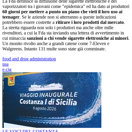
La Fda definisce la diffusione delle sigarette elettroniche e dei
vaporizzatori tra i giovani come "epidemica" ed ha dato ai produttori
60 giorni per mettere a punto un piano che vieti il loro uso ai
teenager
. Se le aziende non si atterranno a queste indicazioni
potrebbero essere costrette a
ritirare i loro prodotti dal mercato
.
La stretta riguarda non solo i produttori ma anche oltre mille
rivenditori, a cui la Fda sta inviando una lettera di avvertimento in
cui minaccia
sanzioni a chi vende sigarette elettroniche ai minori
.
Un monito rivolto anche a grandi catene come 7-Eleven e
Walgreens. Intanto 131 multe sono state già comminate.
food and drug administration
usa
e-cig
LE VOCI DEL COSTANZA