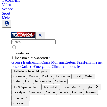
TgcomMag
Video
Schede
Sport
Meteo
In evidenza
Mostra tutti
Nascondi
Guerra Iran
Elezioni
Crans Montana
Epstein Files
Famiglia nel
bosco
Garlasco
Emergenza Clima
Tutti i dossier
Tutte le notizie del giorno
Cronaca
Mondo
Politica
Economia
Sport
Meteo
Video
Foto
Infografiche
Schede
Tv & Spettacolo
TgcomLab
TgcomMag
TgTech
Lifestyle
Oroscopo
Salute
Skuola
Cultura
Animali
Speciali
Chi siamo