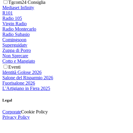
Tgcom24 Consiglia
Mediaset Infinity
R101
Radio 105
Virgin Radio
Radio Montecarlo
Radio Subasio
Comingsoon
Superguidatv
Zuppa di Porro
Non Sprecare
Cotto e Mangiato
Eventi
Identità Golose 2026
Salone del Risparmio 2026
Fuorisalone 2026
L'Artigiano in Fiera 2025
Legal
Corporate
Cookie Policy
Privacy Policy