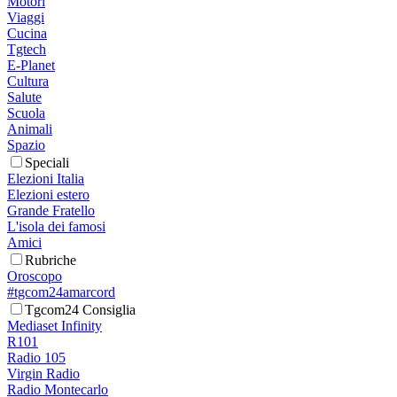
Motori
Viaggi
Cucina
Tgtech
E-Planet
Cultura
Salute
Scuola
Animali
Spazio
Speciali
Elezioni Italia
Elezioni estero
Grande Fratello
L'isola dei famosi
Amici
Rubriche
Oroscopo
#tgcom24amarcord
Tgcom24 Consiglia
Mediaset Infinity
R101
Radio 105
Virgin Radio
Radio Montecarlo