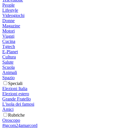
People
Lifestyle
Videogiochi
Donne
Magazine
Motori
Viaggi
Cucina
Tgtech
E-Planet
Cultura
Salute
Scuola
Animali
Spazio
Speciali
Elezioni Italia
Elezioni estero
Grande Fratello
L'isola dei famosi
Amici
Rubriche
Oroscopo
#tgcom24amarcord