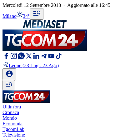
Mercoledì 12 Settembre 2018
-
Aggiornato alle
16:45
Milano
34°
Leone
(23 Lug - 23 Ago)
Ultim'ora
Cronaca
Mondo
Economia
TgcomLab
Televisione