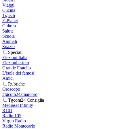
Viaggi
Cucina
Tgtech
E-Planet
Cultura
Salute
Scuola
Animali
Spazio
Speciali
Elezioni Italia
Elezioni estero
Grande Fratello
L'isola dei famosi
Amici
Rubriche
Oroscopo
#tgcom24amarcord
Tgcom24 Consiglia
Mediaset Infinity
R101
Radio 105
Virgin Radio
Radio Montecarlo