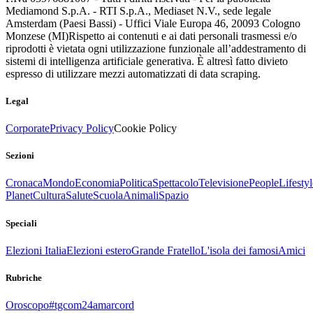
Mediamond S.p.A. - RTI S.p.A., Mediaset N.V., sede legale
Amsterdam (Paesi Bassi) - Uffici Viale Europa 46, 20093 Cologno
Monzese (MI)
Rispetto ai contenuti e ai dati personali trasmessi e/o
riprodotti è vietata ogni utilizzazione funzionale all’addestramento di
sistemi di intelligenza artificiale generativa. È altresì fatto divieto
espresso di utilizzare mezzi automatizzati di data scraping.
Legal
Corporate
Privacy Policy
Cookie Policy
Sezioni
Cronaca
Mondo
Economia
Politica
Spettacolo
Televisione
People
Lifestyl
Planet
Cultura
Salute
Scuola
Animali
Spazio
Speciali
Elezioni Italia
Elezioni estero
Grande Fratello
L'isola dei famosi
Amici
Rubriche
Oroscopo
#tgcom24amarcord