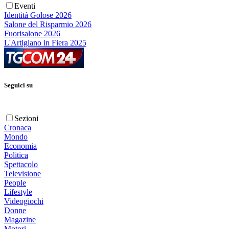
Eventi
Identità Golose 2026
Salone del Risparmio 2026
Fuorisalone 2026
L'Artigiano in Fiera 2025
Seguici su
Sezioni
Cronaca
Mondo
Economia
Politica
Spettacolo
Televisione
People
Lifestyle
Videogiochi
Donne
Magazine
Motori