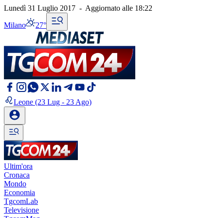
Lunedì 31 Luglio 2017
-
Aggiornato alle
18:22
Milano
27°
Leone
(23 Lug - 23 Ago)
Ultim'ora
Cronaca
Mondo
Economia
TgcomLab
Televisione