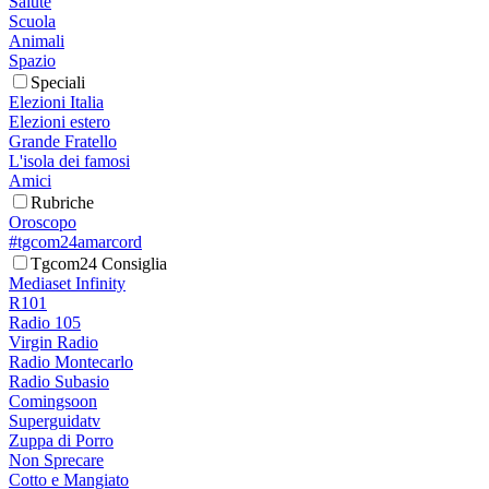
Salute
Scuola
Animali
Spazio
Speciali
Elezioni Italia
Elezioni estero
Grande Fratello
L'isola dei famosi
Amici
Rubriche
Oroscopo
#tgcom24amarcord
Tgcom24 Consiglia
Mediaset Infinity
R101
Radio 105
Virgin Radio
Radio Montecarlo
Radio Subasio
Comingsoon
Superguidatv
Zuppa di Porro
Non Sprecare
Cotto e Mangiato