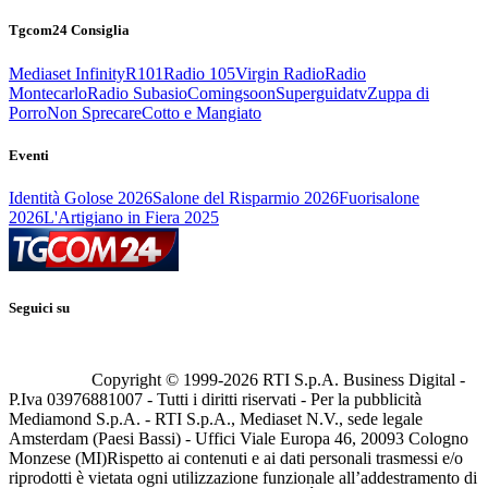
Tgcom24 Consiglia
Mediaset Infinity
R101
Radio 105
Virgin Radio
Radio
Montecarlo
Radio Subasio
Comingsoon
Superguidatv
Zuppa di
Porro
Non Sprecare
Cotto e Mangiato
Eventi
Identità Golose 2026
Salone del Risparmio 2026
Fuorisalone
2026
L'Artigiano in Fiera 2025
Seguici su
Copyright © 1999-
2026
RTI S.p.A. Business Digital -
P.Iva 03976881007 - Tutti i diritti riservati - Per la pubblicità
Mediamond S.p.A. - RTI S.p.A., Mediaset N.V., sede legale
Amsterdam (Paesi Bassi) - Uffici Viale Europa 46, 20093 Cologno
Monzese (MI)
Rispetto ai contenuti e ai dati personali trasmessi e/o
riprodotti è vietata ogni utilizzazione funzionale all’addestramento di