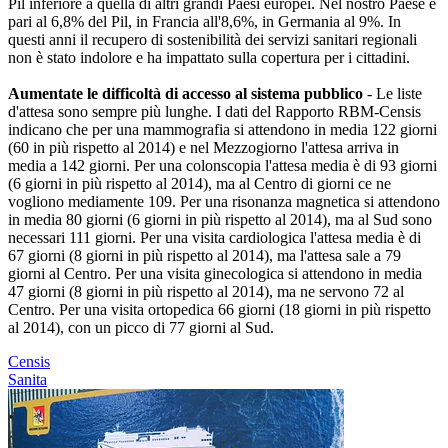
Pil inferiore a quella di altri grandi Paesi europei. Nel nostro Paese è
pari al 6,8% del Pil, in Francia all'8,6%, in Germania al 9%. In
questi anni il recupero di sostenibilità dei servizi sanitari regionali
non è stato indolore e ha impattato sulla copertura per i cittadini.
Aumentate le difficoltà di accesso al sistema pubblico
- Le liste
d'attesa sono sempre più lunghe. I dati del Rapporto RBM-Censis
indicano che per una mammografia si attendono in media 122 giorni
(60 in più rispetto al 2014) e nel Mezzogiorno l'attesa arriva in
media a 142 giorni. Per una colonscopia l'attesa media è di 93 giorni
(6 giorni in più rispetto al 2014), ma al Centro di giorni ce ne
vogliono mediamente 109. Per una risonanza magnetica si attendono
in media 80 giorni (6 giorni in più rispetto al 2014), ma al Sud sono
necessari 111 giorni. Per una visita cardiologica l'attesa media è di
67 giorni (8 giorni in più rispetto al 2014), ma l'attesa sale a 79
giorni al Centro. Per una visita ginecologica si attendono in media
47 giorni (8 giorni in più rispetto al 2014), ma ne servono 72 al
Centro. Per una visita ortopedica 66 giorni (18 giorni in più rispetto
al 2014), con un picco di 77 giorni al Sud.
Censis
Sanita