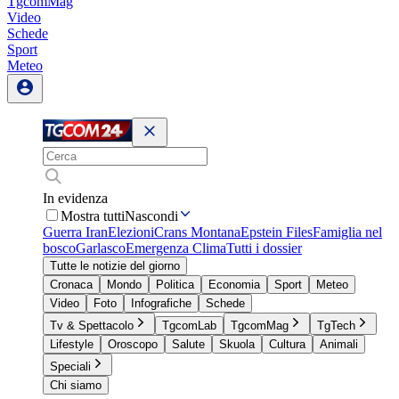
TgcomMag
Video
Schede
Sport
Meteo
In evidenza
Mostra tutti
Nascondi
Guerra Iran
Elezioni
Crans Montana
Epstein Files
Famiglia nel
bosco
Garlasco
Emergenza Clima
Tutti i dossier
Tutte le notizie del giorno
Cronaca
Mondo
Politica
Economia
Sport
Meteo
Video
Foto
Infografiche
Schede
Tv & Spettacolo
TgcomLab
TgcomMag
TgTech
Lifestyle
Oroscopo
Salute
Skuola
Cultura
Animali
Speciali
Chi siamo