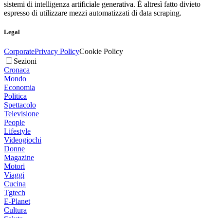
sistemi di intelligenza artificiale generativa. È altresì fatto divieto
espresso di utilizzare mezzi automatizzati di data scraping.
Legal
Corporate
Privacy Policy
Cookie Policy
Sezioni
Cronaca
Mondo
Economia
Politica
Spettacolo
Televisione
People
Lifestyle
Videogiochi
Donne
Magazine
Motori
Viaggi
Cucina
Tgtech
E-Planet
Cultura